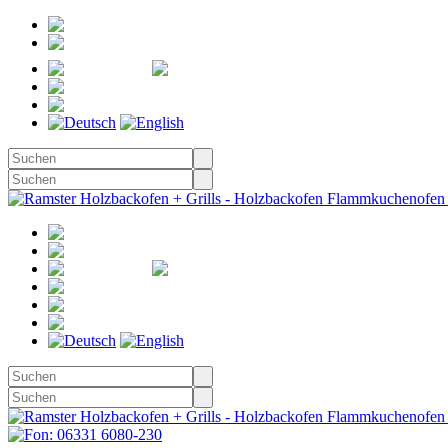
Registrieren
Anmelden
Merkzettel
Warenkorb
(0)
Kasse
Merkzettel
(0)