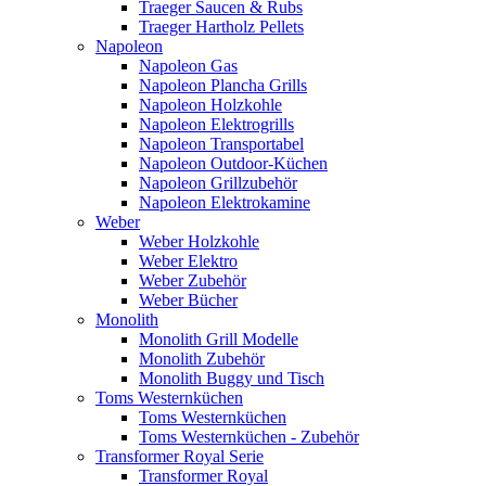
Traeger Saucen & Rubs
Traeger Hartholz Pellets
Napoleon
Napoleon Gas
Napoleon Plancha Grills
Napoleon Holzkohle
Napoleon Elektrogrills
Napoleon Transportabel
Napoleon Outdoor-Küchen
Napoleon Grillzubehör
Napoleon Elektrokamine
Weber
Weber Holzkohle
Weber Elektro
Weber Zubehör
Weber Bücher
Monolith
Monolith Grill Modelle
Monolith Zubehör
Monolith Buggy und Tisch
Toms Westernküchen
Toms Westernküchen
Toms Westernküchen - Zubehör
Transformer Royal Serie
Transformer Royal