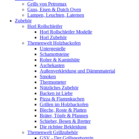
Grills von Petromax
Guss, Eisen & Dutch Oven
Lampen, Leuchten, Laternen
Zubehör
Horl Rollschleifer
Horl Rollschleifer Modelle
Horl Zubehör
Themenwelt Holzbackofen
Untergestelle
Schamottsteine
Rohre & Kaminhüte
Aschekasten
Außenverkleidung und Dämmmaterial
Smoken
Thermometer
Nützliches Zubehör
Backen ist Liebe
Pizza & Flammkuchen
Grillen im Holzbackofen
Bleche, Roste & Platten
Bräter, Töpfe & Pfannen
Schieber, Besen & Bretter
Die richtige Bekleidung
Themenwelt Grillzubehör
GSV - Der Grillsportverein