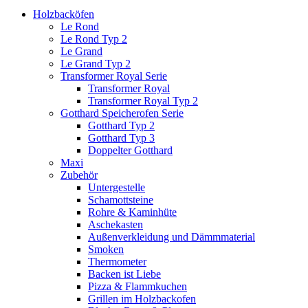
Holzbacköfen
Le Rond
Le Rond Typ 2
Le Grand
Le Grand Typ 2
Transformer Royal Serie
Transformer Royal
Transformer Royal Typ 2
Gotthard Speicherofen Serie
Gotthard Typ 2
Gotthard Typ 3
Doppelter Gotthard
Maxi
Zubehör
Untergestelle
Schamottsteine
Rohre & Kaminhüte
Aschekasten
Außenverkleidung und Dämmmaterial
Smoken
Thermometer
Backen ist Liebe
Pizza & Flammkuchen
Grillen im Holzbackofen