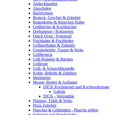
Abdeckhauben
Aluschalen
Backformen
Besteck, Geschirr & Zubehör
Bratenkörbe & Rippchen Halter
Grillbücher & Kochbücher
Drehspiesse / Rotisserien
Dutch Oven / Feuertopf
Fischhalter & Fischbräter
Geflügelhalter & Zubehör
Gemüsekörbe, Topper & Woks
Grillbesteck
Grill Reiniger & Bürsten
Grillroste
Grill- & Schaschlikspieße
Kohle, Briketts & Zubehör
Marinieren
Messer, Bretter & Auflagen
DICK Kochmesser und Kochwerkzeuge
Gabeln
DICK - Wetzstähle
Pfannen, Töpfe & Woks
Pizza Zubehör
Planchas & Grillplatten - Plancha grillen
Schürzen und Handschuhe