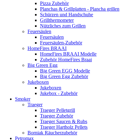
Pizza Zubehör
Planchas & Grillplatten - Plancha grillen
Schürzen und Handschuhe
Grillthermometer
Nützliches zum Grillen
Feuersäulen
Feuersäulen
Feuersäulen-Zubehör
HomeFires BRAAI
HomeFires BRAAI Modelle
Zubehör HomeFires Braai
Big Green Egg
Big Green EGG Modelle
Big Green Egg Zubehör
Jukeboxen
Jukeboxen
Jukebox - Zubehör
Smoker
Traeger
Traeger Pelletgrill
Traeger Zubehör
Traeger Saucen & Rubs
Traeger Hartholz Pellets
Borniak Räucherzubehör
Petromax