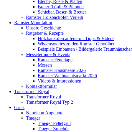
Bleche, Roste & Platten
Bräter, Töpfe & Pfannen
Schieber, Besen & Bretter
Ramster Holzbackofen Verleih
Ramster Manufaktur
Unsere Geschichte
Ratgeber & Rezepte
Holzbackofen anfeuern - Tipps & Videos
Wissenswertes zu den Ramster Gewölben
Beispiele Einbauten / Bildergalerie Traumhäusche
Messetermine & Events
Ramster Feuertage
Messen
Ramster Hausmesse 2026
Ramster Weihnachtsmarkt 2026
Videos & Impressionen
Kontaktformular
Transformer Royal
Transformer Royal
Transformer Royal Typ 2
Grills
Napoleon Angebote
Traeger
Traeger Pelletgrill
Traeger Zubehör