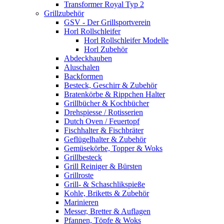
Transformer Royal Typ 2
Grillzubehör
GSV - Der Grillsportverein
Horl Rollschleifer
Horl Rollschleifer Modelle
Horl Zubehör
Abdeckhauben
Aluschalen
Backformen
Besteck, Geschirr & Zubehör
Bratenkörbe & Rippchen Halter
Grillbücher & Kochbücher
Drehspiesse / Rotisserien
Dutch Oven / Feuertopf
Fischhalter & Fischbräter
Geflügelhalter & Zubehör
Gemüsekörbe, Topper & Woks
Grillbesteck
Grill Reiniger & Bürsten
Grillroste
Grill- & Schaschlikspieße
Kohle, Briketts & Zubehör
Marinieren
Messer, Bretter & Auflagen
Pfannen, Töpfe & Woks