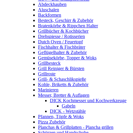
Abdeckhauben
Aluschalen
Backformen
Besteck, Geschirr & Zubehör
Bratenkörbe & Rippchen Halter
Grillbücher & Kochbücher
Drehspiesse / Rotisserien
Dutch Oven / Feuertopf
Fischhalter & Fischbräter
Geflügelhalter & Zubehör
Gemüsekörbe, Topper & Woks
Grillbesteck
Grill Reiniger & Bürsten
Grillroste
Grill- & Schaschlikspieße
Kohle, Briketts & Zubehör
Marinieren
Messer, Bretter & Auflagen
DICK Kochmesser und Kochwerkzeuge
Gabeln
DICK - Wetzstähle
Pfannen, Töpfe & Woks
Pizza Zubehör
Planchas & Grillplatten - Plancha grillen
Schürzen und Handschuhe