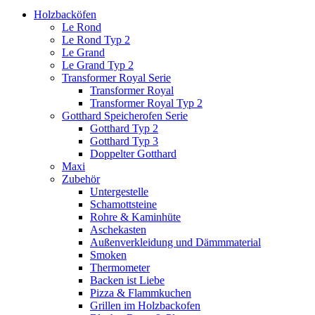
Holzbacköfen
Le Rond
Le Rond Typ 2
Le Grand
Le Grand Typ 2
Transformer Royal Serie
Transformer Royal
Transformer Royal Typ 2
Gotthard Speicherofen Serie
Gotthard Typ 2
Gotthard Typ 3
Doppelter Gotthard
Maxi
Zubehör
Untergestelle
Schamottsteine
Rohre & Kaminhüte
Aschekasten
Außenverkleidung und Dämmmaterial
Smoken
Thermometer
Backen ist Liebe
Pizza & Flammkuchen
Grillen im Holzbackofen