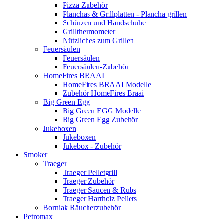
Pizza Zubehör
Planchas & Grillplatten - Plancha grillen
Schürzen und Handschuhe
Grillthermometer
Nützliches zum Grillen
Feuersäulen
Feuersäulen
Feuersäulen-Zubehör
HomeFires BRAAI
HomeFires BRAAI Modelle
Zubehör HomeFires Braai
Big Green Egg
Big Green EGG Modelle
Big Green Egg Zubehör
Jukeboxen
Jukeboxen
Jukebox - Zubehör
Smoker
Traeger
Traeger Pelletgrill
Traeger Zubehör
Traeger Saucen & Rubs
Traeger Hartholz Pellets
Borniak Räucherzubehör
Petromax