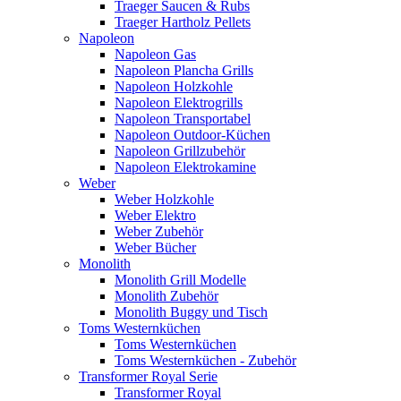
Traeger Saucen & Rubs
Traeger Hartholz Pellets
Napoleon
Napoleon Gas
Napoleon Plancha Grills
Napoleon Holzkohle
Napoleon Elektrogrills
Napoleon Transportabel
Napoleon Outdoor-Küchen
Napoleon Grillzubehör
Napoleon Elektrokamine
Weber
Weber Holzkohle
Weber Elektro
Weber Zubehör
Weber Bücher
Monolith
Monolith Grill Modelle
Monolith Zubehör
Monolith Buggy und Tisch
Toms Westernküchen
Toms Westernküchen
Toms Westernküchen - Zubehör
Transformer Royal Serie
Transformer Royal