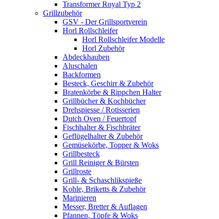
Transformer Royal Typ 2
Grillzubehör
GSV - Der Grillsportverein
Horl Rollschleifer
Horl Rollschleifer Modelle
Horl Zubehör
Abdeckhauben
Aluschalen
Backformen
Besteck, Geschirr & Zubehör
Bratenkörbe & Rippchen Halter
Grillbücher & Kochbücher
Drehspiesse / Rotisserien
Dutch Oven / Feuertopf
Fischhalter & Fischbräter
Geflügelhalter & Zubehör
Gemüsekörbe, Topper & Woks
Grillbesteck
Grill Reiniger & Bürsten
Grillroste
Grill- & Schaschlikspieße
Kohle, Briketts & Zubehör
Marinieren
Messer, Bretter & Auflagen
Pfannen, Töpfe & Woks