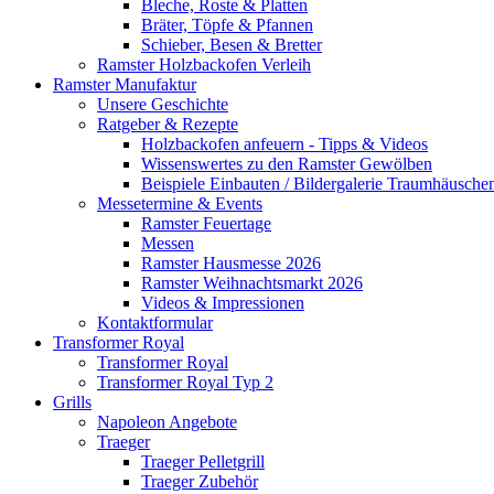
Bleche, Roste & Platten
Bräter, Töpfe & Pfannen
Schieber, Besen & Bretter
Ramster Holzbackofen Verleih
Ramster Manufaktur
Unsere Geschichte
Ratgeber & Rezepte
Holzbackofen anfeuern - Tipps & Videos
Wissenswertes zu den Ramster Gewölben
Beispiele Einbauten / Bildergalerie Traumhäusche
Messetermine & Events
Ramster Feuertage
Messen
Ramster Hausmesse 2026
Ramster Weihnachtsmarkt 2026
Videos & Impressionen
Kontaktformular
Transformer Royal
Transformer Royal
Transformer Royal Typ 2
Grills
Napoleon Angebote
Traeger
Traeger Pelletgrill
Traeger Zubehör