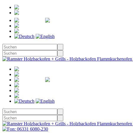
Registrieren
Anmelden
Merkzettel
Warenkorb
(0)
Kasse
Merkzettel
(0)