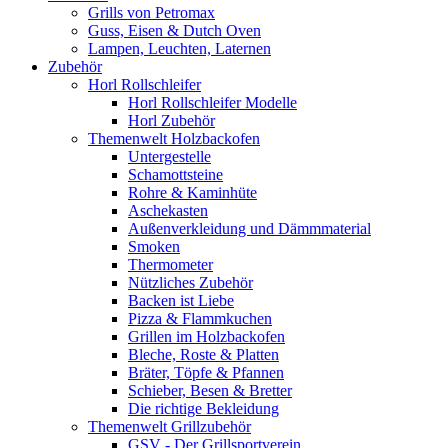
Grills von Petromax
Guss, Eisen & Dutch Oven
Lampen, Leuchten, Laternen
Zubehör
Horl Rollschleifer
Horl Rollschleifer Modelle
Horl Zubehör
Themenwelt Holzbackofen
Untergestelle
Schamottsteine
Rohre & Kaminhüte
Aschekasten
Außenverkleidung und Dämmmaterial
Smoken
Thermometer
Nützliches Zubehör
Backen ist Liebe
Pizza & Flammkuchen
Grillen im Holzbackofen
Bleche, Roste & Platten
Bräter, Töpfe & Pfannen
Schieber, Besen & Bretter
Die richtige Bekleidung
Themenwelt Grillzubehör
GSV - Der Grillsportverein