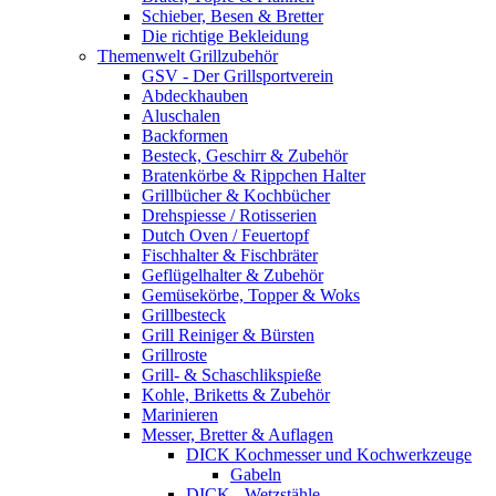
Schieber, Besen & Bretter
Die richtige Bekleidung
Themenwelt Grillzubehör
GSV - Der Grillsportverein
Abdeckhauben
Aluschalen
Backformen
Besteck, Geschirr & Zubehör
Bratenkörbe & Rippchen Halter
Grillbücher & Kochbücher
Drehspiesse / Rotisserien
Dutch Oven / Feuertopf
Fischhalter & Fischbräter
Geflügelhalter & Zubehör
Gemüsekörbe, Topper & Woks
Grillbesteck
Grill Reiniger & Bürsten
Grillroste
Grill- & Schaschlikspieße
Kohle, Briketts & Zubehör
Marinieren
Messer, Bretter & Auflagen
DICK Kochmesser und Kochwerkzeuge
Gabeln
DICK - Wetzstähle