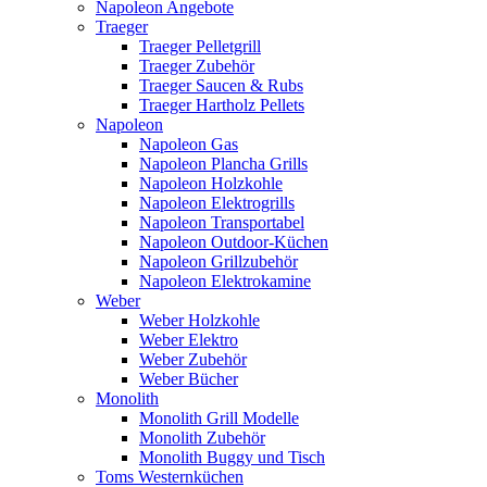
Napoleon Angebote
Traeger
Traeger Pelletgrill
Traeger Zubehör
Traeger Saucen & Rubs
Traeger Hartholz Pellets
Napoleon
Napoleon Gas
Napoleon Plancha Grills
Napoleon Holzkohle
Napoleon Elektrogrills
Napoleon Transportabel
Napoleon Outdoor-Küchen
Napoleon Grillzubehör
Napoleon Elektrokamine
Weber
Weber Holzkohle
Weber Elektro
Weber Zubehör
Weber Bücher
Monolith
Monolith Grill Modelle
Monolith Zubehör
Monolith Buggy und Tisch
Toms Westernküchen