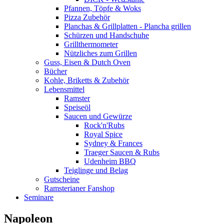
Pfannen, Töpfe & Woks
Pizza Zubehör
Planchas & Grillplatten - Plancha grillen
Schürzen und Handschuhe
Grillthermometer
Nützliches zum Grillen
Guss, Eisen & Dutch Oven
Bücher
Kohle, Briketts & Zubehör
Lebensmittel
Ramster
Speiseöl
Saucen und Gewürze
Rock'n'Rubs
Royal Spice
Sydney & Frances
Traeger Saucen & Rubs
Udenheim BBQ
Teiglinge und Belag
Gutscheine
Ramsterianer Fanshop
Seminare
Napoleon