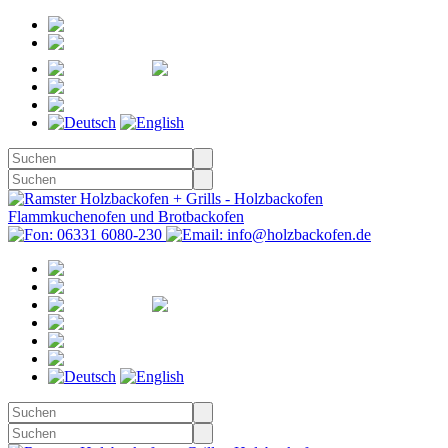
Registrieren
Anmelden
Merkzettel
Warenkorb
(0)
Kasse
Merkzettel
(0)