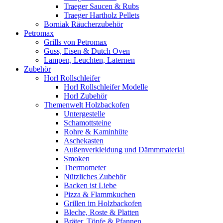
Traeger Saucen & Rubs
Traeger Hartholz Pellets
Borniak Räucherzubehör
Petromax
Grills von Petromax
Guss, Eisen & Dutch Oven
Lampen, Leuchten, Laternen
Zubehör
Horl Rollschleifer
Horl Rollschleifer Modelle
Horl Zubehör
Themenwelt Holzbackofen
Untergestelle
Schamottsteine
Rohre & Kaminhüte
Aschekasten
Außenverkleidung und Dämmmaterial
Smoken
Thermometer
Nützliches Zubehör
Backen ist Liebe
Pizza & Flammkuchen
Grillen im Holzbackofen
Bleche, Roste & Platten
Bräter, Töpfe & Pfannen