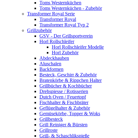
Toms Westernküchen
Toms Westernküchen - Zubehör
Transformer Royal Serie
Transformer Royal
Transformer Royal Typ 2
Grillzubehör
GSV - Der Grillsportverein
Horl Rollschleifer
Horl Rollschleifer Modelle
Horl Zubehör
Abdeckhauben
Aluschalen
Backformen
Besteck, Geschirr & Zubehör
Bratenkörbe & Rippchen Halter
Grillbücher & Kochbücher
Drehspiesse / Rotisserien
Dutch Oven / Feuertopf
Fischhalter & Fischbräter
Geflügelhalter & Zubehör
Gemüsekörbe, Topper & Woks
Grillbesteck
Grill Reiniger & Bürsten
Grillroste
Grill- & Schaschlikspieße