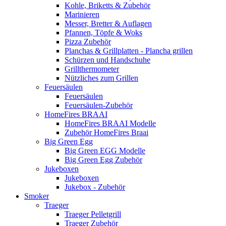
Kohle, Briketts & Zubehör
Marinieren
Messer, Bretter & Auflagen
Pfannen, Töpfe & Woks
Pizza Zubehör
Planchas & Grillplatten - Plancha grillen
Schürzen und Handschuhe
Grillthermometer
Nützliches zum Grillen
Feuersäulen
Feuersäulen
Feuersäulen-Zubehör
HomeFires BRAAI
HomeFires BRAAI Modelle
Zubehör HomeFires Braai
Big Green Egg
Big Green EGG Modelle
Big Green Egg Zubehör
Jukeboxen
Jukeboxen
Jukebox - Zubehör
Smoker
Traeger
Traeger Pelletgrill
Traeger Zubehör