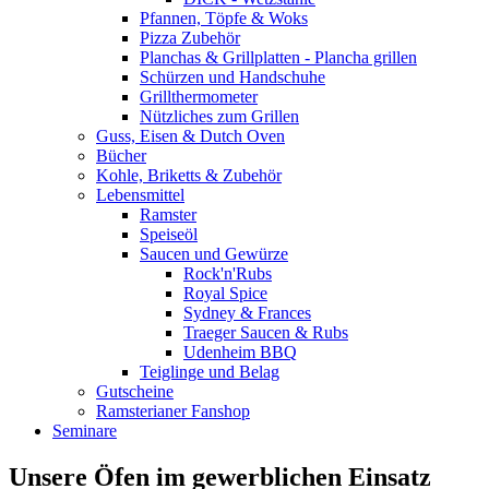
Pfannen, Töpfe & Woks
Pizza Zubehör
Planchas & Grillplatten - Plancha grillen
Schürzen und Handschuhe
Grillthermometer
Nützliches zum Grillen
Guss, Eisen & Dutch Oven
Bücher
Kohle, Briketts & Zubehör
Lebensmittel
Ramster
Speiseöl
Saucen und Gewürze
Rock'n'Rubs
Royal Spice
Sydney & Frances
Traeger Saucen & Rubs
Udenheim BBQ
Teiglinge und Belag
Gutscheine
Ramsterianer Fanshop
Seminare
Unsere Öfen im gewerblichen Einsatz