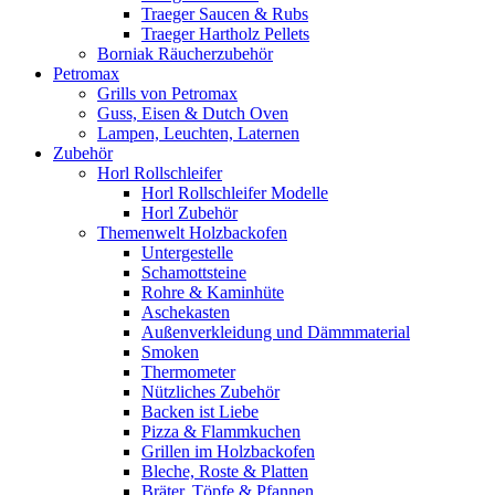
Traeger Saucen & Rubs
Traeger Hartholz Pellets
Borniak Räucherzubehör
Petromax
Grills von Petromax
Guss, Eisen & Dutch Oven
Lampen, Leuchten, Laternen
Zubehör
Horl Rollschleifer
Horl Rollschleifer Modelle
Horl Zubehör
Themenwelt Holzbackofen
Untergestelle
Schamottsteine
Rohre & Kaminhüte
Aschekasten
Außenverkleidung und Dämmmaterial
Smoken
Thermometer
Nützliches Zubehör
Backen ist Liebe
Pizza & Flammkuchen
Grillen im Holzbackofen
Bleche, Roste & Platten
Bräter, Töpfe & Pfannen