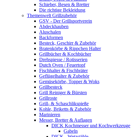
Schieber, Besen & Bretter
Die richtige Bekleidung
Themenwelt Grillzubehör
GSV - Der Grillsportverein
Abdeckhauben
Aluschalen
Backformen
Besteck, Geschirr & Zubehör
Bratenkörbe & Rippchen Halter
Grillbücher & Kochbücher
Drehspiesse / Rotisserien
Dutch Oven / Feuertopf
Fischhalter & Fischbräter
Geflügelhalter & Zubehör
Gemüsekörbe, Topper & Woks
Grillbesteck
Grill Reiniger & Bürsten
Grillroste
Grill- & Schaschlikspieße
Kohle, Briketts & Zubehör
Marinieren
Messer, Bretter & Auflagen
DICK Kochmesser und Kochwerkzeuge
Gabeln
DICK - Wetzstähle