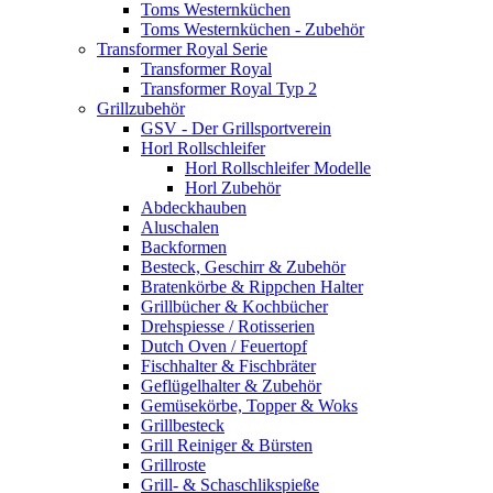
Toms Westernküchen
Toms Westernküchen - Zubehör
Transformer Royal Serie
Transformer Royal
Transformer Royal Typ 2
Grillzubehör
GSV - Der Grillsportverein
Horl Rollschleifer
Horl Rollschleifer Modelle
Horl Zubehör
Abdeckhauben
Aluschalen
Backformen
Besteck, Geschirr & Zubehör
Bratenkörbe & Rippchen Halter
Grillbücher & Kochbücher
Drehspiesse / Rotisserien
Dutch Oven / Feuertopf
Fischhalter & Fischbräter
Geflügelhalter & Zubehör
Gemüsekörbe, Topper & Woks
Grillbesteck
Grill Reiniger & Bürsten
Grillroste
Grill- & Schaschlikspieße