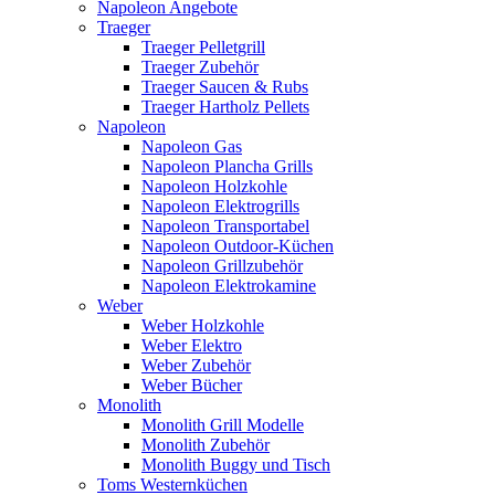
Napoleon Angebote
Traeger
Traeger Pelletgrill
Traeger Zubehör
Traeger Saucen & Rubs
Traeger Hartholz Pellets
Napoleon
Napoleon Gas
Napoleon Plancha Grills
Napoleon Holzkohle
Napoleon Elektrogrills
Napoleon Transportabel
Napoleon Outdoor-Küchen
Napoleon Grillzubehör
Napoleon Elektrokamine
Weber
Weber Holzkohle
Weber Elektro
Weber Zubehör
Weber Bücher
Monolith
Monolith Grill Modelle
Monolith Zubehör
Monolith Buggy und Tisch
Toms Westernküchen