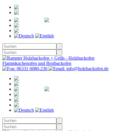
Registrieren
Anmelden
Merkzettel
Warenkorb
(0)
Kasse
Merkzettel
(0)