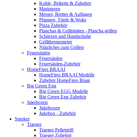
Kohle, Briketts & Zubehör
Marinieren
Messer, Bretter & Auflagen
Pfannen, Töpfe & Woks
Pizza Zubehör
Planchas & Grillplatten - Plancha grillen
Schürzen und Handschuhe
Grillthermometer
Nützliches zum Grillen
Feuersäulen
Feuersäulen
Feuersäulen-Zubehör
HomeFires BRAAI
HomeFires BRAAI Modelle
Zubehör HomeFires Braai
Big Green Egg
Big Green EGG Modelle
Big Green Egg Zubehör
Jukeboxen
Jukeboxen
Jukebox - Zubehör
Smoker
Traeger
Traeger Pelletgrill
Traeger Zubehör