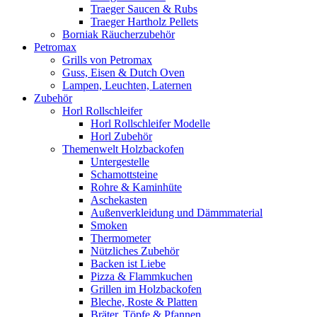
Traeger Saucen & Rubs
Traeger Hartholz Pellets
Borniak Räucherzubehör
Petromax
Grills von Petromax
Guss, Eisen & Dutch Oven
Lampen, Leuchten, Laternen
Zubehör
Horl Rollschleifer
Horl Rollschleifer Modelle
Horl Zubehör
Themenwelt Holzbackofen
Untergestelle
Schamottsteine
Rohre & Kaminhüte
Aschekasten
Außenverkleidung und Dämmmaterial
Smoken
Thermometer
Nützliches Zubehör
Backen ist Liebe
Pizza & Flammkuchen
Grillen im Holzbackofen
Bleche, Roste & Platten
Bräter, Töpfe & Pfannen