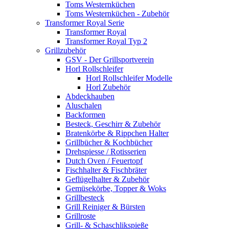
Toms Westernküchen
Toms Westernküchen - Zubehör
Transformer Royal Serie
Transformer Royal
Transformer Royal Typ 2
Grillzubehör
GSV - Der Grillsportverein
Horl Rollschleifer
Horl Rollschleifer Modelle
Horl Zubehör
Abdeckhauben
Aluschalen
Backformen
Besteck, Geschirr & Zubehör
Bratenkörbe & Rippchen Halter
Grillbücher & Kochbücher
Drehspiesse / Rotisserien
Dutch Oven / Feuertopf
Fischhalter & Fischbräter
Geflügelhalter & Zubehör
Gemüsekörbe, Topper & Woks
Grillbesteck
Grill Reiniger & Bürsten
Grillroste
Grill- & Schaschlikspieße