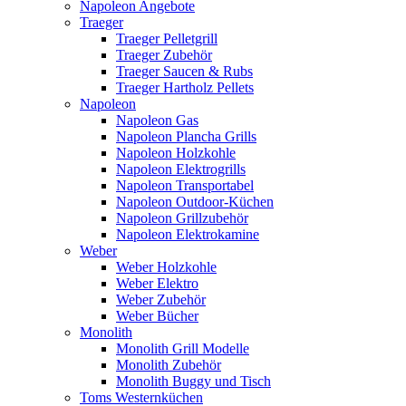
Napoleon Angebote
Traeger
Traeger Pelletgrill
Traeger Zubehör
Traeger Saucen & Rubs
Traeger Hartholz Pellets
Napoleon
Napoleon Gas
Napoleon Plancha Grills
Napoleon Holzkohle
Napoleon Elektrogrills
Napoleon Transportabel
Napoleon Outdoor-Küchen
Napoleon Grillzubehör
Napoleon Elektrokamine
Weber
Weber Holzkohle
Weber Elektro
Weber Zubehör
Weber Bücher
Monolith
Monolith Grill Modelle
Monolith Zubehör
Monolith Buggy und Tisch
Toms Westernküchen