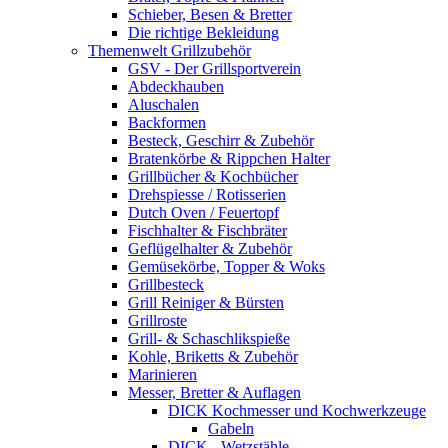
Schieber, Besen & Bretter
Die richtige Bekleidung
Themenwelt Grillzubehör
GSV - Der Grillsportverein
Abdeckhauben
Aluschalen
Backformen
Besteck, Geschirr & Zubehör
Bratenkörbe & Rippchen Halter
Grillbücher & Kochbücher
Drehspiesse / Rotisserien
Dutch Oven / Feuertopf
Fischhalter & Fischbräter
Geflügelhalter & Zubehör
Gemüsekörbe, Topper & Woks
Grillbesteck
Grill Reiniger & Bürsten
Grillroste
Grill- & Schaschlikspieße
Kohle, Briketts & Zubehör
Marinieren
Messer, Bretter & Auflagen
DICK Kochmesser und Kochwerkzeuge
Gabeln
DICK - Wetzstähle