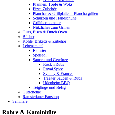
Pfannen, Töpfe & Woks
Pizza Zubehör
Planchas & Grillplatten - Plancha grillen
Schürzen und Handschuhe
Grillthermometer
Nützliches zum Grillen
Guss, Eisen & Dutch Oven
Bücher
Kohle, Briketts & Zubehör
Lebensmittel
Ramster
Speiseöl
Saucen und Gewürze
Rock'n'Rubs
Royal Spice
Sydney & Frances
Traeger Saucen & Rubs
Udenheim BBQ
Teiglinge und Belag
Gutscheine
Ramsterianer Fanshop
Seminare
Rohre & Kaminhüte