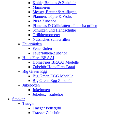
Kohle, Briketts & Zubehör
Marinieren
Messer, Bretter & Auflagen
Pfannen, Töpfe & Woks
Pizza Zubehör
Planchas & Grillplatten - Plancha grillen
Schürzen und Handschuhe
Grillthermometer
Nützliches zum Grillen
Feuersäulen
Feuersäulen
Feuersäulen-Zubehör
HomeFires BRAAI
HomeFires BRAAI Modelle
Zubehör HomeFires Braai
Big Green Egg
Big Green EGG Modelle
Big Green Egg Zubehör
Jukeboxen
Jukeboxen
Jukebox - Zubehör
Smoker
Traeger
Traeger Pelletgrill
Traeger Zubehör