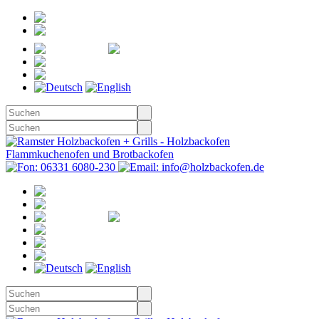
Registrieren
Anmelden
Merkzettel
Warenkorb
(0)
Kasse
Merkzettel
(0)