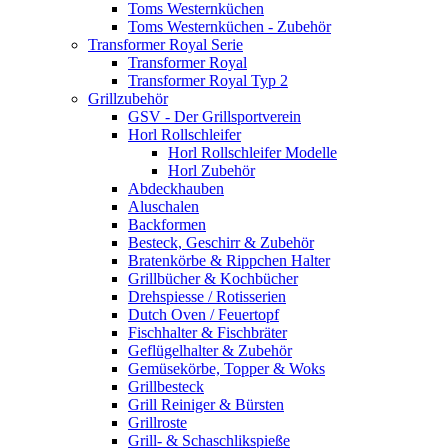
Toms Westernküchen
Toms Westernküchen - Zubehör
Transformer Royal Serie
Transformer Royal
Transformer Royal Typ 2
Grillzubehör
GSV - Der Grillsportverein
Horl Rollschleifer
Horl Rollschleifer Modelle
Horl Zubehör
Abdeckhauben
Aluschalen
Backformen
Besteck, Geschirr & Zubehör
Bratenkörbe & Rippchen Halter
Grillbücher & Kochbücher
Drehspiesse / Rotisserien
Dutch Oven / Feuertopf
Fischhalter & Fischbräter
Geflügelhalter & Zubehör
Gemüsekörbe, Topper & Woks
Grillbesteck
Grill Reiniger & Bürsten
Grillroste
Grill- & Schaschlikspieße