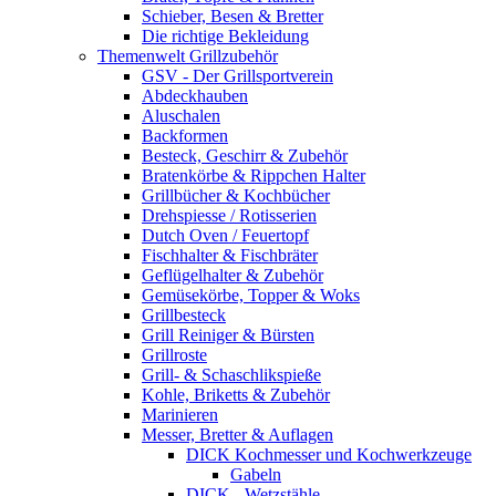
Schieber, Besen & Bretter
Die richtige Bekleidung
Themenwelt Grillzubehör
GSV - Der Grillsportverein
Abdeckhauben
Aluschalen
Backformen
Besteck, Geschirr & Zubehör
Bratenkörbe & Rippchen Halter
Grillbücher & Kochbücher
Drehspiesse / Rotisserien
Dutch Oven / Feuertopf
Fischhalter & Fischbräter
Geflügelhalter & Zubehör
Gemüsekörbe, Topper & Woks
Grillbesteck
Grill Reiniger & Bürsten
Grillroste
Grill- & Schaschlikspieße
Kohle, Briketts & Zubehör
Marinieren
Messer, Bretter & Auflagen
DICK Kochmesser und Kochwerkzeuge
Gabeln
DICK - Wetzstähle