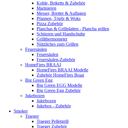
Kohle, Briketts & Zubehör
Marinieren
Messer, Bretter & Auflagen
Pfannen, Töpfe & Woks
Pizza Zubehör
Planchas & Grillplatten - Plancha grillen
Schürzen und Handschuhe
Grillthermometer
Nützliches zum Grillen
Feuersäulen
Feuersäulen
Feuersäulen-Zubehör
HomeFires BRAAI
HomeFires BRAAI Modelle
Zubehör HomeFires Braai
Big Green Egg
Big Green EGG Modelle
Big Green Egg Zubehör
Jukeboxen
Jukeboxen
Jukebox - Zubehör
Smoker
Traeger
Traeger Pelletgrill
Traeger Zubehör