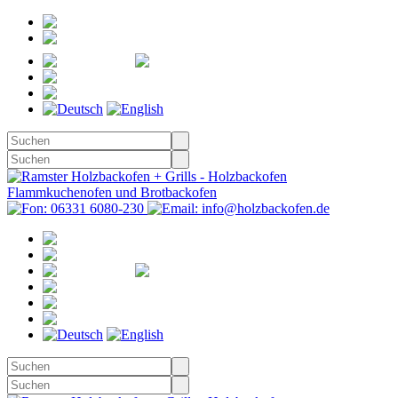
Registrieren
Anmelden
Merkzettel
Warenkorb
(0)
Kasse
Merkzettel
(0)