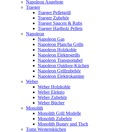
Napoleon Angebote
Traeger
Traeger Pelletgrill
Traeger Zubehör
Traeger Saucen & Rubs
Traeger Hartholz Pellets
Napoleon
Napoleon Gas
Napoleon Plancha Grills
Napoleon Holzkohle
Napoleon Elektrogrills
Napoleon Transportabel
Napoleon Outdoor-Küchen
Napoleon Grillzubehör
Napoleon Elektrokamine
Weber
Weber Holzkohle
Weber Elektro
Weber Zubehör
Weber Bücher
Monolith
Monolith Grill Modelle
Monolith Zubehör
Monolith Buggy und Tisch
Toms Westernküchen