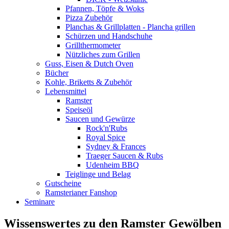
Pfannen, Töpfe & Woks
Pizza Zubehör
Planchas & Grillplatten - Plancha grillen
Schürzen und Handschuhe
Grillthermometer
Nützliches zum Grillen
Guss, Eisen & Dutch Oven
Bücher
Kohle, Briketts & Zubehör
Lebensmittel
Ramster
Speiseöl
Saucen und Gewürze
Rock'n'Rubs
Royal Spice
Sydney & Frances
Traeger Saucen & Rubs
Udenheim BBQ
Teiglinge und Belag
Gutscheine
Ramsterianer Fanshop
Seminare
Wissenswertes zu den Ramster Gewölben