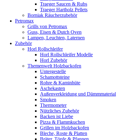
Traeger Saucen & Rubs
Traeger Hartholz Pellets
Borniak Räucherzubehör
Petromax
Grills von Petromax
Guss, Eisen & Dutch Oven
Lampen, Leuchten, Laternen
Zubehör
Horl Rollschleifer
Horl Rollschleifer Modelle
Horl Zubehör
Themenwelt Holzbackofen
Untergestelle
Schamottsteine
Rohre & Kaminhüte
Aschekasten
Außenverkleidung und Dämmmaterial
Smoken
Thermometer
Nützliches Zubehör
Backen ist Liebe
Pizza & Flammkuchen
Grillen im Holzbackofen
Bleche, Roste & Platten
Bräter, Töpfe & Pfannen