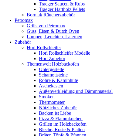
Traeger Saucen & Rubs
Traeger Hartholz Pellets
Borniak Räucherzubehör
Petromax
Grills von Petromax
Guss, Eisen & Dutch Oven
Lampen, Leuchten, Laternen
Zubehör
Horl Rollschleifer
Horl Rollschleifer Modelle
Horl Zubehör
Themenwelt Holzbackofen
Untergestelle
Schamottsteine
Rohre & Kaminhüte
Aschekasten
Außenverkleidung und Dämmmaterial
Smoken
Thermometer
Nützliches Zubehör
Backen ist Liebe
Pizza & Flammkuchen
Grillen im Holzbackofen
Bleche, Roste & Platten
Bräter, Töpfe & Pfannen