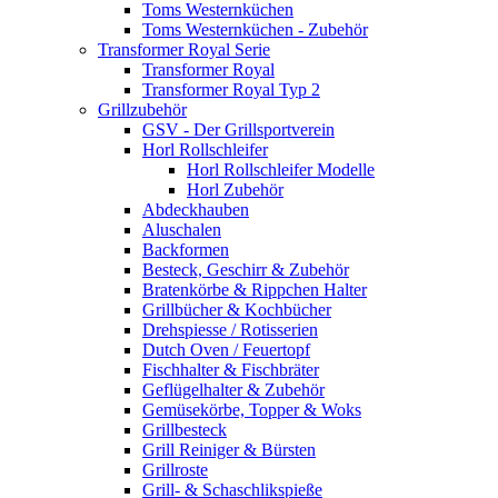
Toms Westernküchen
Toms Westernküchen - Zubehör
Transformer Royal Serie
Transformer Royal
Transformer Royal Typ 2
Grillzubehör
GSV - Der Grillsportverein
Horl Rollschleifer
Horl Rollschleifer Modelle
Horl Zubehör
Abdeckhauben
Aluschalen
Backformen
Besteck, Geschirr & Zubehör
Bratenkörbe & Rippchen Halter
Grillbücher & Kochbücher
Drehspiesse / Rotisserien
Dutch Oven / Feuertopf
Fischhalter & Fischbräter
Geflügelhalter & Zubehör
Gemüsekörbe, Topper & Woks
Grillbesteck
Grill Reiniger & Bürsten
Grillroste
Grill- & Schaschlikspieße