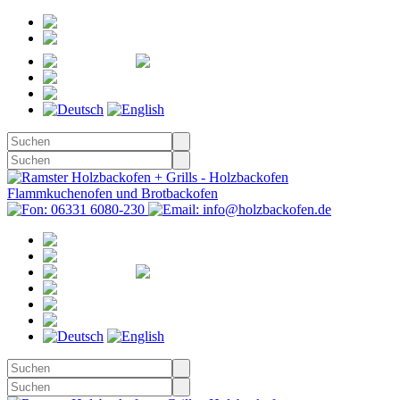
Registrieren
Anmelden
Merkzettel
Warenkorb
(0)
Kasse
Merkzettel
(0)