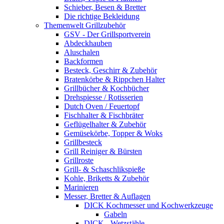
Schieber, Besen & Bretter
Die richtige Bekleidung
Themenwelt Grillzubehör
GSV - Der Grillsportverein
Abdeckhauben
Aluschalen
Backformen
Besteck, Geschirr & Zubehör
Bratenkörbe & Rippchen Halter
Grillbücher & Kochbücher
Drehspiesse / Rotisserien
Dutch Oven / Feuertopf
Fischhalter & Fischbräter
Geflügelhalter & Zubehör
Gemüsekörbe, Topper & Woks
Grillbesteck
Grill Reiniger & Bürsten
Grillroste
Grill- & Schaschlikspieße
Kohle, Briketts & Zubehör
Marinieren
Messer, Bretter & Auflagen
DICK Kochmesser und Kochwerkzeuge
Gabeln
DICK - Wetzstähle