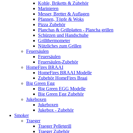
Kohle, Briketts & Zubehör
Marinieren
Messer, Bretter & Auflagen
Pfannen, Töpfe & Woks
Pizza Zubehör
Planchas & Grillplatten - Plancha grillen
Schürzen und Handschuhe
Grillthermometer
Nützliches zum Grillen
Feuersäulen
Feuersäulen
Feuersäulen-Zubehör
HomeFires BRAAI
HomeFires BRAAI Modelle
Zubehör HomeFires Braai
Big Green Egg
Big Green EGG Modelle
Big Green Egg Zubehör
Jukeboxen
Jukeboxen
Jukebox - Zubehör
Smoker
Traeger
Traeger Pelletgrill
Traeger Zubehör