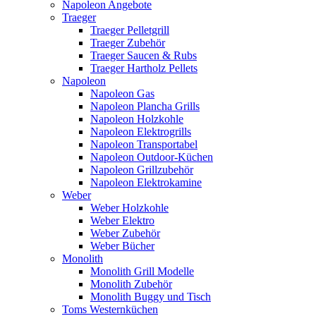
Napoleon Angebote
Traeger
Traeger Pelletgrill
Traeger Zubehör
Traeger Saucen & Rubs
Traeger Hartholz Pellets
Napoleon
Napoleon Gas
Napoleon Plancha Grills
Napoleon Holzkohle
Napoleon Elektrogrills
Napoleon Transportabel
Napoleon Outdoor-Küchen
Napoleon Grillzubehör
Napoleon Elektrokamine
Weber
Weber Holzkohle
Weber Elektro
Weber Zubehör
Weber Bücher
Monolith
Monolith Grill Modelle
Monolith Zubehör
Monolith Buggy und Tisch
Toms Westernküchen