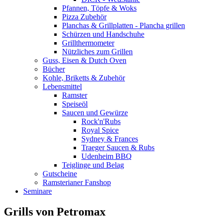
Pfannen, Töpfe & Woks
Pizza Zubehör
Planchas & Grillplatten - Plancha grillen
Schürzen und Handschuhe
Grillthermometer
Nützliches zum Grillen
Guss, Eisen & Dutch Oven
Bücher
Kohle, Briketts & Zubehör
Lebensmittel
Ramster
Speiseöl
Saucen und Gewürze
Rock'n'Rubs
Royal Spice
Sydney & Frances
Traeger Saucen & Rubs
Udenheim BBQ
Teiglinge und Belag
Gutscheine
Ramsterianer Fanshop
Seminare
Grills von Petromax