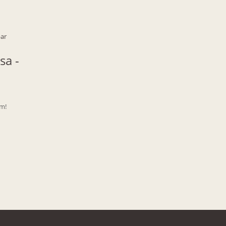
a -
 cm!