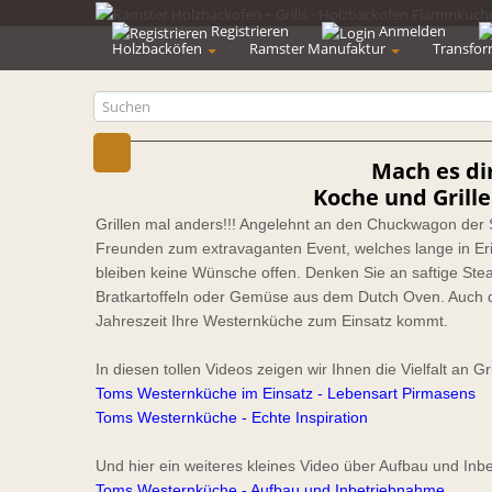
Registrieren
Anmelden
Holzbacköfen
Ramster Manufaktur
Transfor
Toms Westernküchen
Mach es di
Koche und Gril
Grillen mal anders!!! Angelehnt an den Chuckwagon der S
Freunden zum extravaganten Event, welches lange in Eri
bleiben keine Wünsche offen. Denken Sie an saftige Ste
Bratkartoffeln oder Gemüse aus dem Dutch Oven. Auch d
Jahreszeit Ihre Westernküche zum Einsatz kommt.
In diesen tollen Videos zeigen wir Ihnen die Vielfalt an
Toms Westernküche im Einsatz - Lebensart Pirmasens
Toms Westernküche - Echte Inspiration
Und hier ein weiteres kleines Video über Aufbau und In
Toms Westernküche - Aufbau und Inbetriebnahme