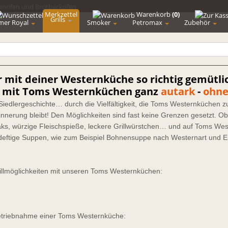
Merkzettel
Warenkorb
(0)
Grills
mer Royal
Smoker
Petromax
Zubehör
r mit deiner Westernküche so richtig gemütli
le mit Toms Westernküchen ganz
autark
-
ohne
iedlergeschichte… durch die Vielfältigkeit, die Toms Westernküchen z
nnerung bleibt! Den Möglichkeiten sind fast keine Grenzen gesetzt. Ob
aks, würzige Fleischspieße, leckere Grillwürstchen… und auf Toms Wes
eftige Suppen, wie zum Beispiel Bohnensuppe nach Westernart und Ein
 Grillmöglichkeiten mit unseren Toms Westernküchen:
betriebnahme einer Toms Westernküche: