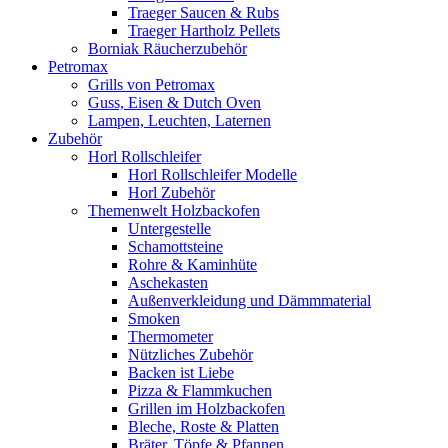
Traeger Saucen & Rubs
Traeger Hartholz Pellets
Borniak Räucherzubehör
Petromax
Grills von Petromax
Guss, Eisen & Dutch Oven
Lampen, Leuchten, Laternen
Zubehör
Horl Rollschleifer
Horl Rollschleifer Modelle
Horl Zubehör
Themenwelt Holzbackofen
Untergestelle
Schamottsteine
Rohre & Kaminhüte
Aschekasten
Außenverkleidung und Dämmmaterial
Smoken
Thermometer
Nützliches Zubehör
Backen ist Liebe
Pizza & Flammkuchen
Grillen im Holzbackofen
Bleche, Roste & Platten
Bräter, Töpfe & Pfannen