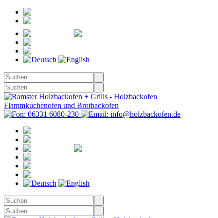
Registrieren
Anmelden
Merkzettel
Warenkorb
(0)
Kasse
Merkzettel
(0)