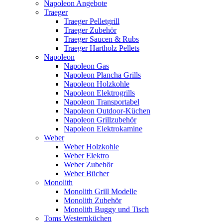
Napoleon Angebote
Traeger
Traeger Pelletgrill
Traeger Zubehör
Traeger Saucen & Rubs
Traeger Hartholz Pellets
Napoleon
Napoleon Gas
Napoleon Plancha Grills
Napoleon Holzkohle
Napoleon Elektrogrills
Napoleon Transportabel
Napoleon Outdoor-Küchen
Napoleon Grillzubehör
Napoleon Elektrokamine
Weber
Weber Holzkohle
Weber Elektro
Weber Zubehör
Weber Bücher
Monolith
Monolith Grill Modelle
Monolith Zubehör
Monolith Buggy und Tisch
Toms Westernküchen