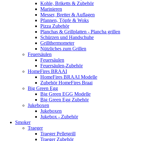
Kohle, Briketts & Zubehör
Marinieren
Messer, Bretter & Auflagen
Pfannen, Töpfe & Woks
Pizza Zubehör
Planchas & Grillplatten - Plancha grillen
Schürzen und Handschuhe
Grillthermometer
Nützliches zum Grillen
Feuersäulen
Feuersäulen
Feuersäulen-Zubehör
HomeFires BRAAI
HomeFires BRAAI Modelle
Zubehör HomeFires Braai
Big Green Egg
Big Green EGG Modelle
Big Green Egg Zubehör
Jukeboxen
Jukeboxen
Jukebox - Zubehör
Smoker
Traeger
Traeger Pelletgrill
Traeger Zubehör