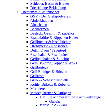
Schieber, Besen & Bretter
Die richtige Bekleidung
Themenwelt Grillzubehör
GSV - Der Grillsportverein
Abdeckhauben
Aluschalen
Backformen
Besteck, Geschirr & Zubehör
Bratenkörbe & Rippchen Halter
Grillbücher & Kochbücher
Drehspiesse / Rotisserien
Dutch Oven / Feuertopf
Fischhalter & Fischbräter
Geflügelhalter & Zubehör
Gemüsekörbe, Topper & Woks
Grillbesteck
Grill Reiniger & Bürsten
Grillroste
Grill- & Schaschlikspieße
Kohle, Briketts & Zubehör
Marinieren
Messer, Bretter & Auflagen
DICK Kochmesser und Kochwerkzeuge
Gabeln
DICK - Wetzstähle