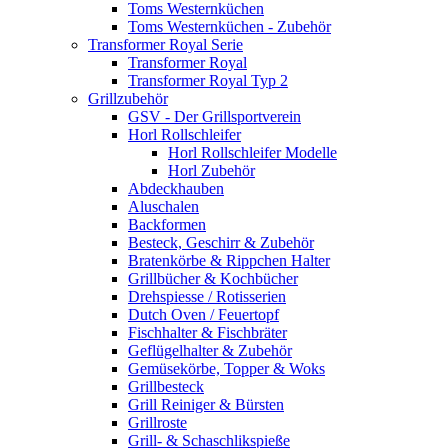
Toms Westernküchen
Toms Westernküchen - Zubehör
Transformer Royal Serie
Transformer Royal
Transformer Royal Typ 2
Grillzubehör
GSV - Der Grillsportverein
Horl Rollschleifer
Horl Rollschleifer Modelle
Horl Zubehör
Abdeckhauben
Aluschalen
Backformen
Besteck, Geschirr & Zubehör
Bratenkörbe & Rippchen Halter
Grillbücher & Kochbücher
Drehspiesse / Rotisserien
Dutch Oven / Feuertopf
Fischhalter & Fischbräter
Geflügelhalter & Zubehör
Gemüsekörbe, Topper & Woks
Grillbesteck
Grill Reiniger & Bürsten
Grillroste
Grill- & Schaschlikspieße