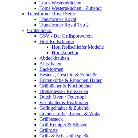
Toms Westernküchen
Toms Westernküchen - Zubehör
Transformer Royal Serie
Transformer Royal
Transformer Royal Typ 2
Grillzubehör
GSV - Der Grillsportverein
Horl Rollschleifer
Horl Rollschleifer Modelle
Horl Zubehör
Abdeckhauben
Aluschalen
Backformen
Besteck, Geschirr & Zubehör
Bratenkörbe & Rippchen Halter
Grillbücher & Kochbücher
Drehspiesse / Rotisserien
Dutch Oven / Feuertopf
Fischhalter & Fischbräter
Geflügelhalter & Zubehör
Gemüsekörbe, Topper & Woks
Grillbesteck
Grill Reiniger & Bürsten
Grillroste
Grill- & Schaschlikspieße