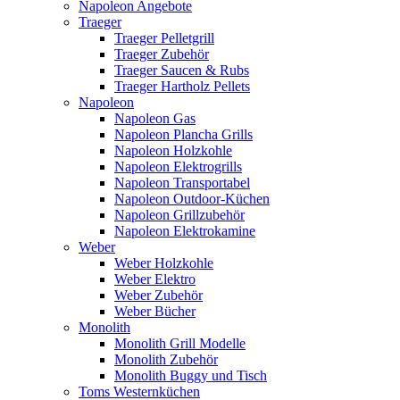
Napoleon Angebote
Traeger
Traeger Pelletgrill
Traeger Zubehör
Traeger Saucen & Rubs
Traeger Hartholz Pellets
Napoleon
Napoleon Gas
Napoleon Plancha Grills
Napoleon Holzkohle
Napoleon Elektrogrills
Napoleon Transportabel
Napoleon Outdoor-Küchen
Napoleon Grillzubehör
Napoleon Elektrokamine
Weber
Weber Holzkohle
Weber Elektro
Weber Zubehör
Weber Bücher
Monolith
Monolith Grill Modelle
Monolith Zubehör
Monolith Buggy und Tisch
Toms Westernküchen