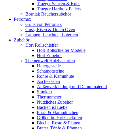
Traeger Saucen & Rubs
Traeger Hartholz Pellets
Borniak Räucherzubehör
Petromax
Grills von Petromax
Guss, Eisen & Dutch Oven
Lampen, Leuchten, Laternen
Zubehör
Horl Rollschleifer
Horl Rollschleifer Modelle
Horl Zubehör
Themenwelt Holzbackofen
Untergestelle
Schamottsteine
Rohre & Kaminhüte
Aschekasten
Außenverkleidung und Dämmmaterial
Smoken
Thermometer
Nützliches Zubehör
Backen ist Liebe
Pizza & Flammkuchen
Grillen im Holzbackofen
Bleche, Roste & Platten
Bräter, Töpfe & Pfannen