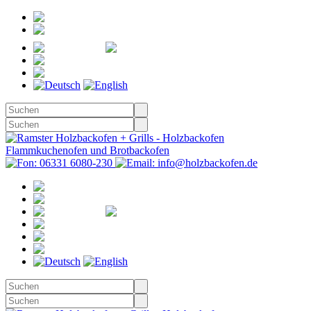
Registrieren
Anmelden
Merkzettel
Warenkorb
(0)
Kasse
Merkzettel
(0)