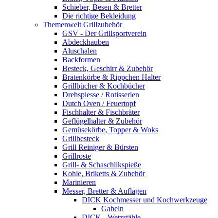
Schieber, Besen & Bretter
Die richtige Bekleidung
Themenwelt Grillzubehör
GSV - Der Grillsportverein
Abdeckhauben
Aluschalen
Backformen
Besteck, Geschirr & Zubehör
Bratenkörbe & Rippchen Halter
Grillbücher & Kochbücher
Drehspiesse / Rotisserien
Dutch Oven / Feuertopf
Fischhalter & Fischbräter
Geflügelhalter & Zubehör
Gemüsekörbe, Topper & Woks
Grillbesteck
Grill Reiniger & Bürsten
Grillroste
Grill- & Schaschlikspieße
Kohle, Briketts & Zubehör
Marinieren
Messer, Bretter & Auflagen
DICK Kochmesser und Kochwerkzeuge
Gabeln
DICK - Wetzstähle