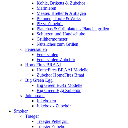
Kohle, Briketts & Zubehör
Marinieren
Messer, Bretter & Auflagen
Pfannen, Töpfe & Woks
Pizza Zubehör
Planchas & Grillplatten - Plancha grillen
Schürzen und Handschuhe
Grillthermometer
Nützliches zum Grillen
Feuersäulen
Feuersäulen
Feuersäulen-Zubehör
HomeFires BRAAI
HomeFires BRAAI Modelle
Zubehör HomeFires Braai
Big Green Egg
Big Green EGG Modelle
Big Green Egg Zubehör
Jukeboxen
Jukeboxen
Jukebox - Zubehör
Smoker
Traeger
Traeger Pelletgrill
Traeger Zubehör