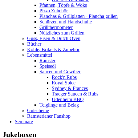
Pfannen, Töpfe & Woks
Pizza Zubehör
Planchas & Grillplatten - Plancha grillen
Schürzen und Handschuhe
Grillthermometer
Nützliches zum Grillen
Guss, Eisen & Dutch Oven
Bücher
Kohle, Briketts & Zubehör
Lebensmittel
Ramster
Speiseöl
Saucen und Gewürze
Rock'n'Rubs
Royal Spice
Sydney & Frances
Traeger Saucen & Rubs
Udenheim BBQ
Teiglinge und Belag
Gutscheine
Ramsterianer Fanshop
Seminare
Jukeboxen