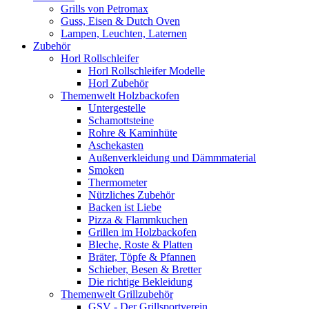
Grills von Petromax
Guss, Eisen & Dutch Oven
Lampen, Leuchten, Laternen
Zubehör
Horl Rollschleifer
Horl Rollschleifer Modelle
Horl Zubehör
Themenwelt Holzbackofen
Untergestelle
Schamottsteine
Rohre & Kaminhüte
Aschekasten
Außenverkleidung und Dämmmaterial
Smoken
Thermometer
Nützliches Zubehör
Backen ist Liebe
Pizza & Flammkuchen
Grillen im Holzbackofen
Bleche, Roste & Platten
Bräter, Töpfe & Pfannen
Schieber, Besen & Bretter
Die richtige Bekleidung
Themenwelt Grillzubehör
GSV - Der Grillsportverein