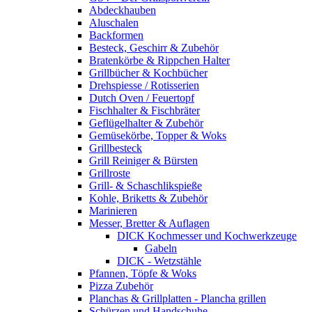
Abdeckhauben
Aluschalen
Backformen
Besteck, Geschirr & Zubehör
Bratenkörbe & Rippchen Halter
Grillbücher & Kochbücher
Drehspiesse / Rotisserien
Dutch Oven / Feuertopf
Fischhalter & Fischbräter
Geflügelhalter & Zubehör
Gemüsekörbe, Topper & Woks
Grillbesteck
Grill Reiniger & Bürsten
Grillroste
Grill- & Schaschlikspieße
Kohle, Briketts & Zubehör
Marinieren
Messer, Bretter & Auflagen
DICK Kochmesser und Kochwerkzeuge
Gabeln
DICK - Wetzstähle
Pfannen, Töpfe & Woks
Pizza Zubehör
Planchas & Grillplatten - Plancha grillen
Schürzen und Handschuhe