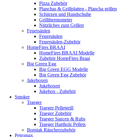
Pizza Zubehör
Planchas & Grillplatten - Plancha grillen
Schürzen und Handschuhe
Grillthermometer
Nützliches zum Grillen
Feuersäulen
Feuersäulen
Feuersäulen-Zubehör
HomeFires BRAAI
HomeFires BRAAI Modelle
Zubehör HomeFires Braai
Big Green Egg
Big Green EGG Modelle
Big Green Egg Zubehör
Jukeboxen
Jukeboxen
Jukebox - Zubehör
Smoker
Traeger
Traeger Pelletgrill
Traeger Zubehör
Traeger Saucen & Rubs
Traeger Hartholz Pellets
Borniak Räucherzubehör
Petromax