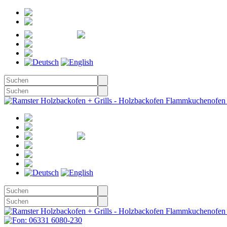
Registrieren
Anmelden
Merkzettel
Warenkorb
(0)
Kasse
Merkzettel
(0)