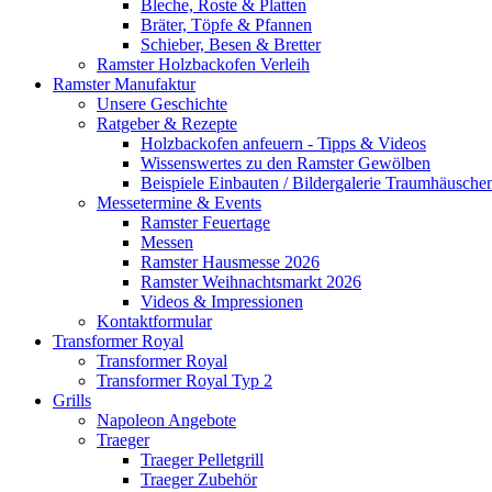
Bleche, Roste & Platten
Bräter, Töpfe & Pfannen
Schieber, Besen & Bretter
Ramster Holzbackofen Verleih
Ramster Manufaktur
Unsere Geschichte
Ratgeber & Rezepte
Holzbackofen anfeuern - Tipps & Videos
Wissenswertes zu den Ramster Gewölben
Beispiele Einbauten / Bildergalerie Traumhäusche
Messetermine & Events
Ramster Feuertage
Messen
Ramster Hausmesse 2026
Ramster Weihnachtsmarkt 2026
Videos & Impressionen
Kontaktformular
Transformer Royal
Transformer Royal
Transformer Royal Typ 2
Grills
Napoleon Angebote
Traeger
Traeger Pelletgrill
Traeger Zubehör