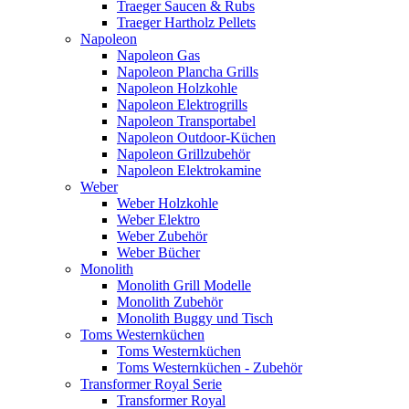
Traeger Saucen & Rubs
Traeger Hartholz Pellets
Napoleon
Napoleon Gas
Napoleon Plancha Grills
Napoleon Holzkohle
Napoleon Elektrogrills
Napoleon Transportabel
Napoleon Outdoor-Küchen
Napoleon Grillzubehör
Napoleon Elektrokamine
Weber
Weber Holzkohle
Weber Elektro
Weber Zubehör
Weber Bücher
Monolith
Monolith Grill Modelle
Monolith Zubehör
Monolith Buggy und Tisch
Toms Westernküchen
Toms Westernküchen
Toms Westernküchen - Zubehör
Transformer Royal Serie
Transformer Royal