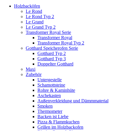
Holzbacköfen
Le Rond
Le Rond Typ 2
Le Grand
Le Grand Typ 2
Transformer Royal Serie
Transformer Royal
Transformer Royal Typ 2
Gotthard Speicherofen Serie
Gotthard Typ 2
Gotthard Typ 3
Doppelter Gotthard
Maxi
Zubehör
Untergestelle
Schamottsteine
Rohre & Kaminhüte
Aschekasten
Außenverkleidung und Dämmmaterial
Smoken
Thermometer
Backen ist Liebe
Pizza & Flammkuchen
Grillen im Holzbackofen