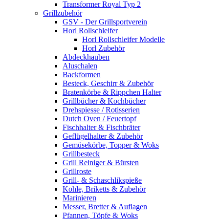
Transformer Royal Typ 2
Grillzubehör
GSV - Der Grillsportverein
Horl Rollschleifer
Horl Rollschleifer Modelle
Horl Zubehör
Abdeckhauben
Aluschalen
Backformen
Besteck, Geschirr & Zubehör
Bratenkörbe & Rippchen Halter
Grillbücher & Kochbücher
Drehspiesse / Rotisserien
Dutch Oven / Feuertopf
Fischhalter & Fischbräter
Geflügelhalter & Zubehör
Gemüsekörbe, Topper & Woks
Grillbesteck
Grill Reiniger & Bürsten
Grillroste
Grill- & Schaschlikspieße
Kohle, Briketts & Zubehör
Marinieren
Messer, Bretter & Auflagen
Pfannen, Töpfe & Woks