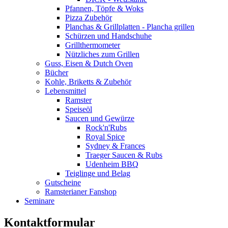
Pfannen, Töpfe & Woks
Pizza Zubehör
Planchas & Grillplatten - Plancha grillen
Schürzen und Handschuhe
Grillthermometer
Nützliches zum Grillen
Guss, Eisen & Dutch Oven
Bücher
Kohle, Briketts & Zubehör
Lebensmittel
Ramster
Speiseöl
Saucen und Gewürze
Rock'n'Rubs
Royal Spice
Sydney & Frances
Traeger Saucen & Rubs
Udenheim BBQ
Teiglinge und Belag
Gutscheine
Ramsterianer Fanshop
Seminare
Kontaktformular