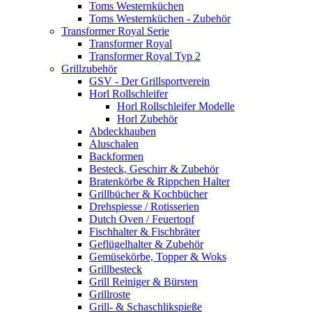
Toms Westernküchen
Toms Westernküchen - Zubehör
Transformer Royal Serie
Transformer Royal
Transformer Royal Typ 2
Grillzubehör
GSV - Der Grillsportverein
Horl Rollschleifer
Horl Rollschleifer Modelle
Horl Zubehör
Abdeckhauben
Aluschalen
Backformen
Besteck, Geschirr & Zubehör
Bratenkörbe & Rippchen Halter
Grillbücher & Kochbücher
Drehspiesse / Rotisserien
Dutch Oven / Feuertopf
Fischhalter & Fischbräter
Geflügelhalter & Zubehör
Gemüsekörbe, Topper & Woks
Grillbesteck
Grill Reiniger & Bürsten
Grillroste
Grill- & Schaschlikspieße