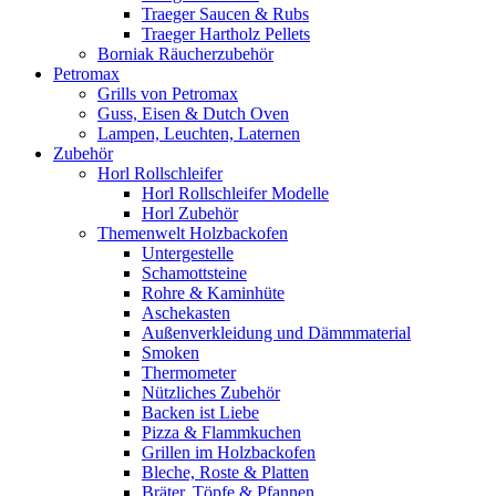
Traeger Saucen & Rubs
Traeger Hartholz Pellets
Borniak Räucherzubehör
Petromax
Grills von Petromax
Guss, Eisen & Dutch Oven
Lampen, Leuchten, Laternen
Zubehör
Horl Rollschleifer
Horl Rollschleifer Modelle
Horl Zubehör
Themenwelt Holzbackofen
Untergestelle
Schamottsteine
Rohre & Kaminhüte
Aschekasten
Außenverkleidung und Dämmmaterial
Smoken
Thermometer
Nützliches Zubehör
Backen ist Liebe
Pizza & Flammkuchen
Grillen im Holzbackofen
Bleche, Roste & Platten
Bräter, Töpfe & Pfannen