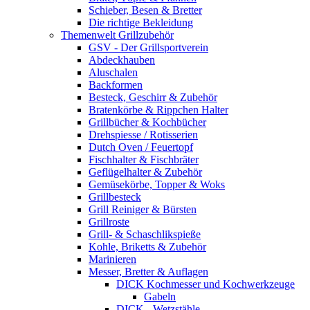
Schieber, Besen & Bretter
Die richtige Bekleidung
Themenwelt Grillzubehör
GSV - Der Grillsportverein
Abdeckhauben
Aluschalen
Backformen
Besteck, Geschirr & Zubehör
Bratenkörbe & Rippchen Halter
Grillbücher & Kochbücher
Drehspiesse / Rotisserien
Dutch Oven / Feuertopf
Fischhalter & Fischbräter
Geflügelhalter & Zubehör
Gemüsekörbe, Topper & Woks
Grillbesteck
Grill Reiniger & Bürsten
Grillroste
Grill- & Schaschlikspieße
Kohle, Briketts & Zubehör
Marinieren
Messer, Bretter & Auflagen
DICK Kochmesser und Kochwerkzeuge
Gabeln
DICK - Wetzstähle