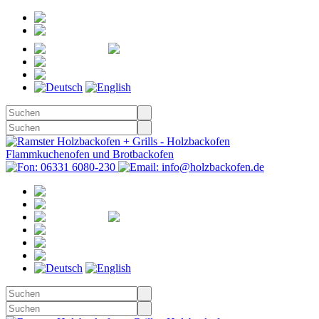
Registrieren
Anmelden
Merkzettel
Warenkorb
(0)
Kasse
Merkzettel
(0)