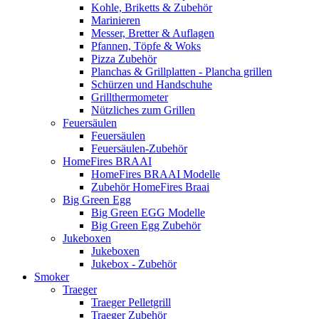
Kohle, Briketts & Zubehör
Marinieren
Messer, Bretter & Auflagen
Pfannen, Töpfe & Woks
Pizza Zubehör
Planchas & Grillplatten - Plancha grillen
Schürzen und Handschuhe
Grillthermometer
Nützliches zum Grillen
Feuersäulen
Feuersäulen
Feuersäulen-Zubehör
HomeFires BRAAI
HomeFires BRAAI Modelle
Zubehör HomeFires Braai
Big Green Egg
Big Green EGG Modelle
Big Green Egg Zubehör
Jukeboxen
Jukeboxen
Jukebox - Zubehör
Smoker
Traeger
Traeger Pelletgrill
Traeger Zubehör