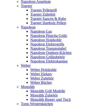
Napoleon Angebote
Traeger
Traeger Pelletgrill
Traeger Zubehör
Traeger Saucen & Rubs
Traeger Hartholz Pellets
Napoleon
Napoleon Gas
Napoleon Plancha Grills
Napoleon Holzkohle
Napoleon Elektrogrills
Napoleon Transportabel
Napoleon Outdoor-Küchen
Napoleon Grillzubehör
Napoleon Elektrokamine
Weber
Weber Holzkohle
Weber Elektro
Weber Zubehör
Weber Bücher
Monolith
Monolith Grill Modelle
Monolith Zubehör
Monolith Buggy und Tisch
Toms Westernküchen