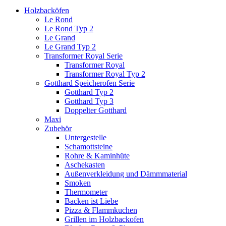
Holzbacköfen
Le Rond
Le Rond Typ 2
Le Grand
Le Grand Typ 2
Transformer Royal Serie
Transformer Royal
Transformer Royal Typ 2
Gotthard Speicherofen Serie
Gotthard Typ 2
Gotthard Typ 3
Doppelter Gotthard
Maxi
Zubehör
Untergestelle
Schamottsteine
Rohre & Kaminhüte
Aschekasten
Außenverkleidung und Dämmmaterial
Smoken
Thermometer
Backen ist Liebe
Pizza & Flammkuchen
Grillen im Holzbackofen