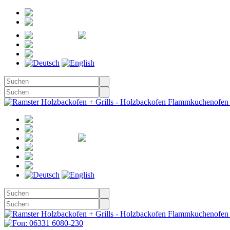
Registrieren
Anmelden
Merkzettel
Warenkorb
(0)
Kasse
Merkzettel
(0)