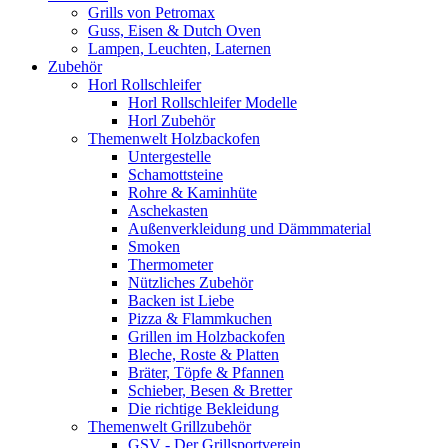
Grills von Petromax
Guss, Eisen & Dutch Oven
Lampen, Leuchten, Laternen
Zubehör
Horl Rollschleifer
Horl Rollschleifer Modelle
Horl Zubehör
Themenwelt Holzbackofen
Untergestelle
Schamottsteine
Rohre & Kaminhüte
Aschekasten
Außenverkleidung und Dämmmaterial
Smoken
Thermometer
Nützliches Zubehör
Backen ist Liebe
Pizza & Flammkuchen
Grillen im Holzbackofen
Bleche, Roste & Platten
Bräter, Töpfe & Pfannen
Schieber, Besen & Bretter
Die richtige Bekleidung
Themenwelt Grillzubehör
GSV - Der Grillsportverein