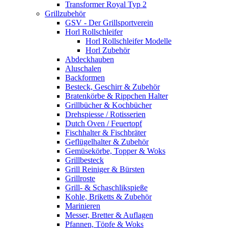
Transformer Royal Typ 2
Grillzubehör
GSV - Der Grillsportverein
Horl Rollschleifer
Horl Rollschleifer Modelle
Horl Zubehör
Abdeckhauben
Aluschalen
Backformen
Besteck, Geschirr & Zubehör
Bratenkörbe & Rippchen Halter
Grillbücher & Kochbücher
Drehspiesse / Rotisserien
Dutch Oven / Feuertopf
Fischhalter & Fischbräter
Geflügelhalter & Zubehör
Gemüsekörbe, Topper & Woks
Grillbesteck
Grill Reiniger & Bürsten
Grillroste
Grill- & Schaschlikspieße
Kohle, Briketts & Zubehör
Marinieren
Messer, Bretter & Auflagen
Pfannen, Töpfe & Woks