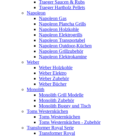
Traeger Saucen & Rubs
Traeger Hartholz Pellets
Napoleon
Napoleon Gas
Napoleon Plancha Grills
Napoleon Holzkohle
Napoleon Elektrogrills
Napoleon Transportabel
Napoleon Outdoor-Küchen
Napoleon Grillzubehör
Napoleon Elektrokamine
Weber
Weber Holzkohle
Weber Elektro
Weber Zubehör
Weber Bücher
Monolith
Monolith Grill Modelle
Monolith Zubehör
Monolith Buggy und Tisch
Toms Westernküchen
Toms Westernküchen
Toms Westernküchen - Zubehör
Transformer Royal Serie
Transformer Royal