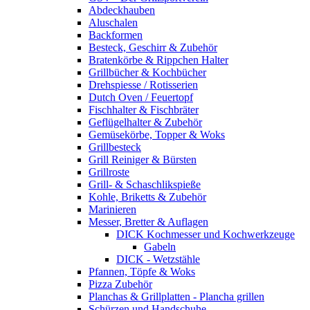
Abdeckhauben
Aluschalen
Backformen
Besteck, Geschirr & Zubehör
Bratenkörbe & Rippchen Halter
Grillbücher & Kochbücher
Drehspiesse / Rotisserien
Dutch Oven / Feuertopf
Fischhalter & Fischbräter
Geflügelhalter & Zubehör
Gemüsekörbe, Topper & Woks
Grillbesteck
Grill Reiniger & Bürsten
Grillroste
Grill- & Schaschlikspieße
Kohle, Briketts & Zubehör
Marinieren
Messer, Bretter & Auflagen
DICK Kochmesser und Kochwerkzeuge
Gabeln
DICK - Wetzstähle
Pfannen, Töpfe & Woks
Pizza Zubehör
Planchas & Grillplatten - Plancha grillen
Schürzen und Handschuhe