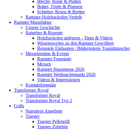
Bleche, Roste & Platten
Bräter, Töpfe & Pfannen
Schieber, Besen & Bretter
Ramster Holzbackofen Verleih
Ramster Manufaktur
Unsere Geschichte
Ratgeber & Rezepte
Holzbackofen anfeuern - Tipps & Videos
Wissenswertes zu den Ramster Gewölben
Beispiele Einbauten / Bildergalerie Traumhäusche
Messetermine & Events
Ramster Feuertage
Messen
Ramster Hausmesse 2026
Ramster Weihnachtsmarkt 2026
Videos & Impressionen
Kontaktformular
Transformer Royal
Transformer Royal
Transformer Royal Typ 2
Grills
Napoleon Angebote
Traeger
Traeger Pelletgrill
Traeger Zubehör