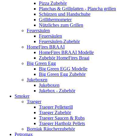
Pizza Zubehör
Planchas & Grillplatten - Plancha grillen
Schürzen und Handschuhe
Grillthermometer
Nützliches zum Grillen
Feuersäulen
Feuersäulen
Feuersäulen-Zubehör
HomeFires BRAAI
HomeFires BRAAI Modelle
Zubehör HomeFires Braai
Big Green Egg
Big Green EGG Modelle
Big Green Egg Zubehör
Jukeboxen
Jukeboxen
Jukebox - Zubehör
Smoker
Traeger
Traeger Pelletgrill
Traeger Zubehör
Traeger Saucen & Rubs
Traeger Hartholz Pellets
Borniak Räucherzubehör
Petromax