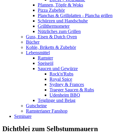
Pfannen, Töpfe & Woks
Pizza Zubehör
Planchas & Grillplatten - Plancha grillen
Schürzen und Handschuhe
Grillthermometer
Nützliches zum Grillen
Guss, Eisen & Dutch Oven
Bücher
Kohle, Briketts & Zubehör
Lebensmittel
Ramster
Speiseöl
Saucen und Gewürze
Rock'n'Rubs
Royal Spice
Sydney & Frances
Traeger Saucen & Rubs
Udenheim BBQ
Teiglinge und Belag
Gutscheine
Ramsterianer Fanshop
Seminare
Dichtblei zum Selbstummauern