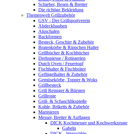
Schieber, Besen & Bretter
Die richtige Bekleidung
Themenwelt Grillzubehör
GSV - Der Grillsportverein
Abdeckhauben
Aluschalen
Backformen
Besteck, Geschirr & Zubehör
Bratenkörbe & Rippchen Halter
Grillbücher & Kochbücher
Drehspiesse / Rotisserien
Dutch Oven / Feuertopf
Fischhalter & Fischbräter
Geflügelhalter & Zubehör
Gemüsekörbe, Topper & Woks
Grillbesteck
Grill Reiniger & Bürsten
Grillroste
Grill- & Schaschlikspieße
Kohle, Briketts & Zubehör
Marinieren
Messer, Bretter & Auflagen
DICK Kochmesser und Kochwerkzeuge
Gabeln
DICK - Wetzstähle