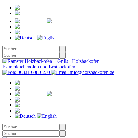
Registrieren
Anmelden
Merkzettel
Warenkorb
(0)
Kasse
Merkzettel
(0)