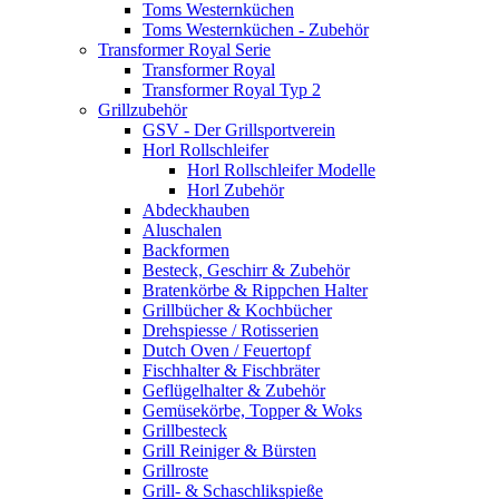
Toms Westernküchen
Toms Westernküchen - Zubehör
Transformer Royal Serie
Transformer Royal
Transformer Royal Typ 2
Grillzubehör
GSV - Der Grillsportverein
Horl Rollschleifer
Horl Rollschleifer Modelle
Horl Zubehör
Abdeckhauben
Aluschalen
Backformen
Besteck, Geschirr & Zubehör
Bratenkörbe & Rippchen Halter
Grillbücher & Kochbücher
Drehspiesse / Rotisserien
Dutch Oven / Feuertopf
Fischhalter & Fischbräter
Geflügelhalter & Zubehör
Gemüsekörbe, Topper & Woks
Grillbesteck
Grill Reiniger & Bürsten
Grillroste
Grill- & Schaschlikspieße