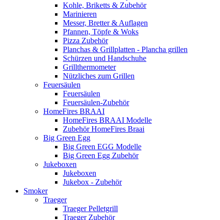
Kohle, Briketts & Zubehör
Marinieren
Messer, Bretter & Auflagen
Pfannen, Töpfe & Woks
Pizza Zubehör
Planchas & Grillplatten - Plancha grillen
Schürzen und Handschuhe
Grillthermometer
Nützliches zum Grillen
Feuersäulen
Feuersäulen
Feuersäulen-Zubehör
HomeFires BRAAI
HomeFires BRAAI Modelle
Zubehör HomeFires Braai
Big Green Egg
Big Green EGG Modelle
Big Green Egg Zubehör
Jukeboxen
Jukeboxen
Jukebox - Zubehör
Smoker
Traeger
Traeger Pelletgrill
Traeger Zubehör