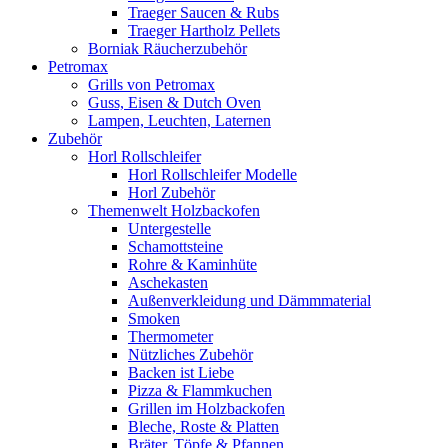
Traeger Saucen & Rubs
Traeger Hartholz Pellets
Borniak Räucherzubehör
Petromax
Grills von Petromax
Guss, Eisen & Dutch Oven
Lampen, Leuchten, Laternen
Zubehör
Horl Rollschleifer
Horl Rollschleifer Modelle
Horl Zubehör
Themenwelt Holzbackofen
Untergestelle
Schamottsteine
Rohre & Kaminhüte
Aschekasten
Außenverkleidung und Dämmmaterial
Smoken
Thermometer
Nützliches Zubehör
Backen ist Liebe
Pizza & Flammkuchen
Grillen im Holzbackofen
Bleche, Roste & Platten
Bräter, Töpfe & Pfannen