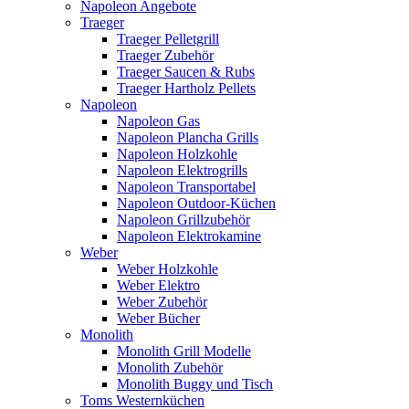
Napoleon Angebote
Traeger
Traeger Pelletgrill
Traeger Zubehör
Traeger Saucen & Rubs
Traeger Hartholz Pellets
Napoleon
Napoleon Gas
Napoleon Plancha Grills
Napoleon Holzkohle
Napoleon Elektrogrills
Napoleon Transportabel
Napoleon Outdoor-Küchen
Napoleon Grillzubehör
Napoleon Elektrokamine
Weber
Weber Holzkohle
Weber Elektro
Weber Zubehör
Weber Bücher
Monolith
Monolith Grill Modelle
Monolith Zubehör
Monolith Buggy und Tisch
Toms Westernküchen