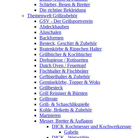
Schieber, Besen & Bretter
Die richtige Bekleidung
Themenwelt Grillzubehör
GSV - Der Grillsportverein
Abdeckhauben
Aluschalen
Backformen
Besteck, Geschirr & Zubehör
Bratenkörbe & Rippchen Halter
Grillbücher & Kochbücher
Drehspiesse / Rotisserien
Dutch Oven / Feuertopf
Fischhalter & Fischbräter
Geflügelhalter & Zubehör
Gemüsekörbe, Topper & Woks
Grillbesteck
Grill Reiniger & Bürsten
Grillroste
Grill- & Schaschlikspieße
Kohle, Briketts & Zubehör
Marinieren
Messer, Bretter & Auflagen
DICK Kochmesser und Kochwerkzeuge
Gabeln
DICK - Wetzstähle