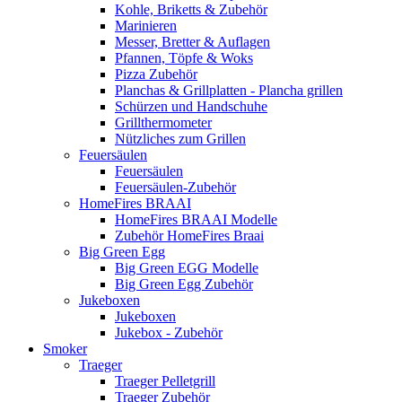
Kohle, Briketts & Zubehör
Marinieren
Messer, Bretter & Auflagen
Pfannen, Töpfe & Woks
Pizza Zubehör
Planchas & Grillplatten - Plancha grillen
Schürzen und Handschuhe
Grillthermometer
Nützliches zum Grillen
Feuersäulen
Feuersäulen
Feuersäulen-Zubehör
HomeFires BRAAI
HomeFires BRAAI Modelle
Zubehör HomeFires Braai
Big Green Egg
Big Green EGG Modelle
Big Green Egg Zubehör
Jukeboxen
Jukeboxen
Jukebox - Zubehör
Smoker
Traeger
Traeger Pelletgrill
Traeger Zubehör