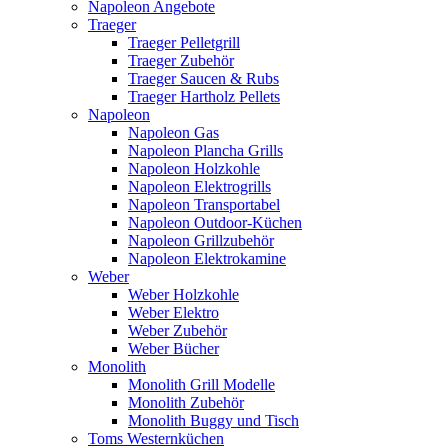
Napoleon Angebote
Traeger
Traeger Pelletgrill
Traeger Zubehör
Traeger Saucen & Rubs
Traeger Hartholz Pellets
Napoleon
Napoleon Gas
Napoleon Plancha Grills
Napoleon Holzkohle
Napoleon Elektrogrills
Napoleon Transportabel
Napoleon Outdoor-Küchen
Napoleon Grillzubehör
Napoleon Elektrokamine
Weber
Weber Holzkohle
Weber Elektro
Weber Zubehör
Weber Bücher
Monolith
Monolith Grill Modelle
Monolith Zubehör
Monolith Buggy und Tisch
Toms Westernküchen