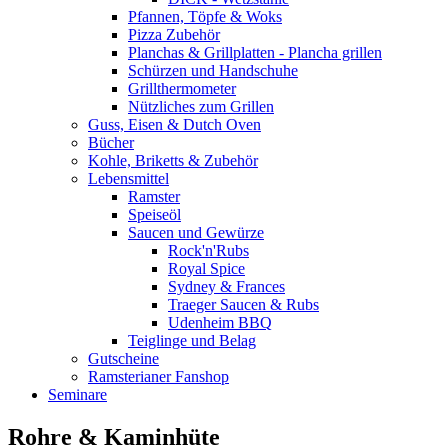
Pfannen, Töpfe & Woks
Pizza Zubehör
Planchas & Grillplatten - Plancha grillen
Schürzen und Handschuhe
Grillthermometer
Nützliches zum Grillen
Guss, Eisen & Dutch Oven
Bücher
Kohle, Briketts & Zubehör
Lebensmittel
Ramster
Speiseöl
Saucen und Gewürze
Rock'n'Rubs
Royal Spice
Sydney & Frances
Traeger Saucen & Rubs
Udenheim BBQ
Teiglinge und Belag
Gutscheine
Ramsterianer Fanshop
Seminare
Rohre & Kaminhüte