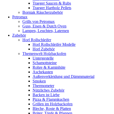
Traeger Saucen & Rubs
Traeger Hartholz Pellets
Borniak Räucherzubehör
Petromax
Grills von Petromax
Guss, Eisen & Dutch Oven
Lampen, Leuchten, Laternen
Zubehör
Horl Rollschleifer
Horl Rollschleifer Modelle
Horl Zubehör
Themenwelt Holzbackofen
Untergestelle
Schamottsteine
Rohre & Kaminhüte
Aschekasten
Außenverkleidung und Dämmmaterial
Smoken
Thermometer
Nützliches Zubehör
Backen ist Liebe
Pizza & Flammkuchen
Grillen im Holzbackofen
Bleche, Roste & Platten
Bräter, Töpfe & Pfannen