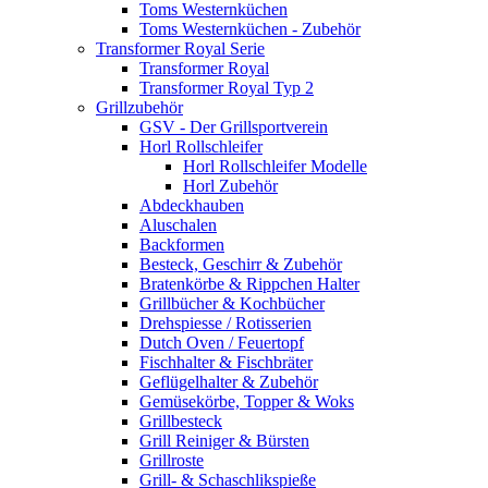
Toms Westernküchen
Toms Westernküchen - Zubehör
Transformer Royal Serie
Transformer Royal
Transformer Royal Typ 2
Grillzubehör
GSV - Der Grillsportverein
Horl Rollschleifer
Horl Rollschleifer Modelle
Horl Zubehör
Abdeckhauben
Aluschalen
Backformen
Besteck, Geschirr & Zubehör
Bratenkörbe & Rippchen Halter
Grillbücher & Kochbücher
Drehspiesse / Rotisserien
Dutch Oven / Feuertopf
Fischhalter & Fischbräter
Geflügelhalter & Zubehör
Gemüsekörbe, Topper & Woks
Grillbesteck
Grill Reiniger & Bürsten
Grillroste
Grill- & Schaschlikspieße