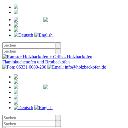
Registrieren
Anmelden
Merkzettel
Warenkorb
(0)
Kasse
Merkzettel
(0)