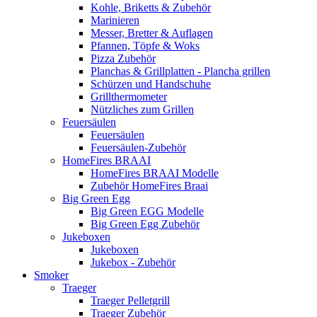
Kohle, Briketts & Zubehör
Marinieren
Messer, Bretter & Auflagen
Pfannen, Töpfe & Woks
Pizza Zubehör
Planchas & Grillplatten - Plancha grillen
Schürzen und Handschuhe
Grillthermometer
Nützliches zum Grillen
Feuersäulen
Feuersäulen
Feuersäulen-Zubehör
HomeFires BRAAI
HomeFires BRAAI Modelle
Zubehör HomeFires Braai
Big Green Egg
Big Green EGG Modelle
Big Green Egg Zubehör
Jukeboxen
Jukeboxen
Jukebox - Zubehör
Smoker
Traeger
Traeger Pelletgrill
Traeger Zubehör