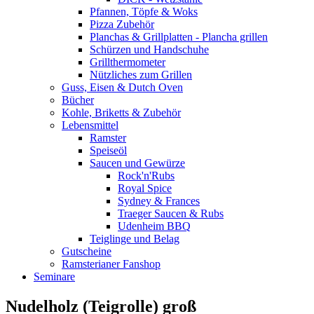
Pfannen, Töpfe & Woks
Pizza Zubehör
Planchas & Grillplatten - Plancha grillen
Schürzen und Handschuhe
Grillthermometer
Nützliches zum Grillen
Guss, Eisen & Dutch Oven
Bücher
Kohle, Briketts & Zubehör
Lebensmittel
Ramster
Speiseöl
Saucen und Gewürze
Rock'n'Rubs
Royal Spice
Sydney & Frances
Traeger Saucen & Rubs
Udenheim BBQ
Teiglinge und Belag
Gutscheine
Ramsterianer Fanshop
Seminare
Nudelholz (Teigrolle) groß