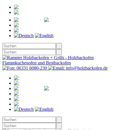
Registrieren
Anmelden
Merkzettel
Warenkorb
(0)
Kasse
Merkzettel
(0)