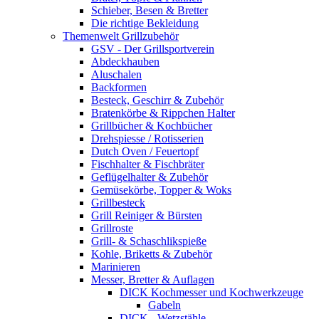
Schieber, Besen & Bretter
Die richtige Bekleidung
Themenwelt Grillzubehör
GSV - Der Grillsportverein
Abdeckhauben
Aluschalen
Backformen
Besteck, Geschirr & Zubehör
Bratenkörbe & Rippchen Halter
Grillbücher & Kochbücher
Drehspiesse / Rotisserien
Dutch Oven / Feuertopf
Fischhalter & Fischbräter
Geflügelhalter & Zubehör
Gemüsekörbe, Topper & Woks
Grillbesteck
Grill Reiniger & Bürsten
Grillroste
Grill- & Schaschlikspieße
Kohle, Briketts & Zubehör
Marinieren
Messer, Bretter & Auflagen
DICK Kochmesser und Kochwerkzeuge
Gabeln
DICK - Wetzstähle