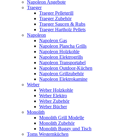
Napoleon Angebote
Traeger
Traeger Pelletgrill
Traeger Zubehör
Traeger Saucen & Rubs
Traeger Hartholz Pellets
Napoleon
Napoleon Gas
Napoleon Plancha Grills
Napoleon Holzkohle
Napoleon Elektrogrills
Napoleon Transportabel
Napoleon Outdoor-Küchen
Napoleon Grillzubehör
Napoleon Elektrokamine
Weber
Weber Holzkohle
Weber Elektro
Weber Zubehör
Weber Bücher
Monolith
Monolith Grill Modelle
Monolith Zubehör
Monolith Buggy und Tisch
Toms Westernküchen