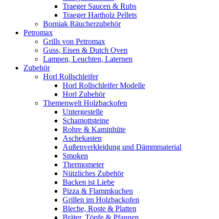
Traeger Saucen & Rubs
Traeger Hartholz Pellets
Borniak Räucherzubehör
Petromax
Grills von Petromax
Guss, Eisen & Dutch Oven
Lampen, Leuchten, Laternen
Zubehör
Horl Rollschleifer
Horl Rollschleifer Modelle
Horl Zubehör
Themenwelt Holzbackofen
Untergestelle
Schamottsteine
Rohre & Kaminhüte
Aschekasten
Außenverkleidung und Dämmmaterial
Smoken
Thermometer
Nützliches Zubehör
Backen ist Liebe
Pizza & Flammkuchen
Grillen im Holzbackofen
Bleche, Roste & Platten
Bräter, Töpfe & Pfannen