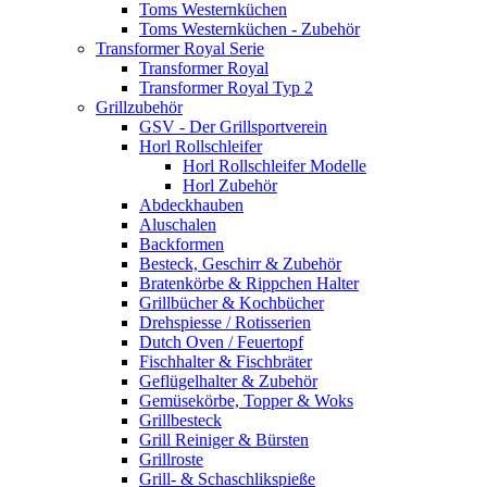
Toms Westernküchen
Toms Westernküchen - Zubehör
Transformer Royal Serie
Transformer Royal
Transformer Royal Typ 2
Grillzubehör
GSV - Der Grillsportverein
Horl Rollschleifer
Horl Rollschleifer Modelle
Horl Zubehör
Abdeckhauben
Aluschalen
Backformen
Besteck, Geschirr & Zubehör
Bratenkörbe & Rippchen Halter
Grillbücher & Kochbücher
Drehspiesse / Rotisserien
Dutch Oven / Feuertopf
Fischhalter & Fischbräter
Geflügelhalter & Zubehör
Gemüsekörbe, Topper & Woks
Grillbesteck
Grill Reiniger & Bürsten
Grillroste
Grill- & Schaschlikspieße