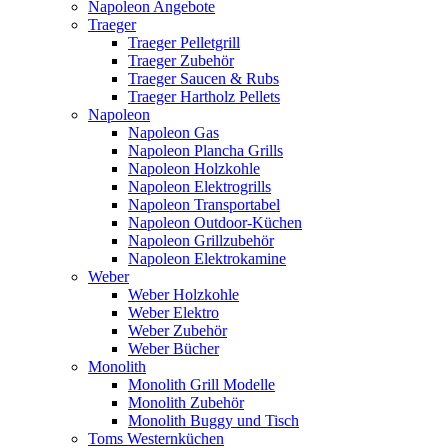
Napoleon Angebote
Traeger
Traeger Pelletgrill
Traeger Zubehör
Traeger Saucen & Rubs
Traeger Hartholz Pellets
Napoleon
Napoleon Gas
Napoleon Plancha Grills
Napoleon Holzkohle
Napoleon Elektrogrills
Napoleon Transportabel
Napoleon Outdoor-Küchen
Napoleon Grillzubehör
Napoleon Elektrokamine
Weber
Weber Holzkohle
Weber Elektro
Weber Zubehör
Weber Bücher
Monolith
Monolith Grill Modelle
Monolith Zubehör
Monolith Buggy und Tisch
Toms Westernküchen