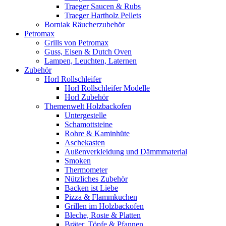
Traeger Saucen & Rubs
Traeger Hartholz Pellets
Borniak Räucherzubehör
Petromax
Grills von Petromax
Guss, Eisen & Dutch Oven
Lampen, Leuchten, Laternen
Zubehör
Horl Rollschleifer
Horl Rollschleifer Modelle
Horl Zubehör
Themenwelt Holzbackofen
Untergestelle
Schamottsteine
Rohre & Kaminhüte
Aschekasten
Außenverkleidung und Dämmmaterial
Smoken
Thermometer
Nützliches Zubehör
Backen ist Liebe
Pizza & Flammkuchen
Grillen im Holzbackofen
Bleche, Roste & Platten
Bräter, Töpfe & Pfannen