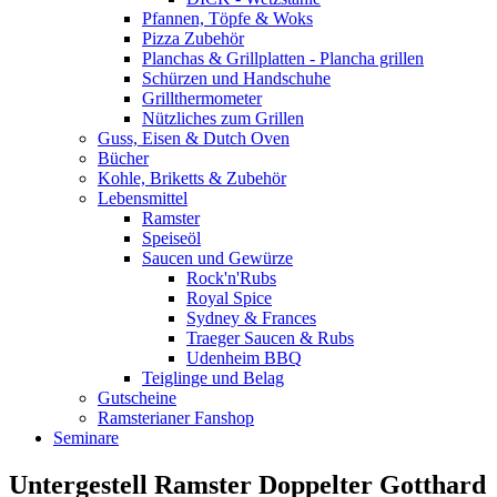
Pfannen, Töpfe & Woks
Pizza Zubehör
Planchas & Grillplatten - Plancha grillen
Schürzen und Handschuhe
Grillthermometer
Nützliches zum Grillen
Guss, Eisen & Dutch Oven
Bücher
Kohle, Briketts & Zubehör
Lebensmittel
Ramster
Speiseöl
Saucen und Gewürze
Rock'n'Rubs
Royal Spice
Sydney & Frances
Traeger Saucen & Rubs
Udenheim BBQ
Teiglinge und Belag
Gutscheine
Ramsterianer Fanshop
Seminare
Untergestell Ramster Doppelter Gotthard