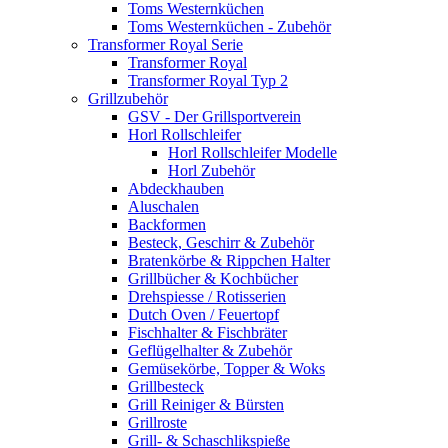
Toms Westernküchen
Toms Westernküchen - Zubehör
Transformer Royal Serie
Transformer Royal
Transformer Royal Typ 2
Grillzubehör
GSV - Der Grillsportverein
Horl Rollschleifer
Horl Rollschleifer Modelle
Horl Zubehör
Abdeckhauben
Aluschalen
Backformen
Besteck, Geschirr & Zubehör
Bratenkörbe & Rippchen Halter
Grillbücher & Kochbücher
Drehspiesse / Rotisserien
Dutch Oven / Feuertopf
Fischhalter & Fischbräter
Geflügelhalter & Zubehör
Gemüsekörbe, Topper & Woks
Grillbesteck
Grill Reiniger & Bürsten
Grillroste
Grill- & Schaschlikspieße