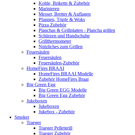
Kohle, Briketts & Zubehör
Marinieren
Messer, Bretter & Auflagen
Pfannen, Töpfe & Woks
Pizza Zubehör
Planchas & Grillplatten - Plancha grillen
Schürzen und Handschuhe
Grillthermometer
Nützliches zum Grillen
Feuersäulen
Feuersäulen
Feuersäulen-Zubehör
HomeFires BRAAI
HomeFires BRAAI Modelle
Zubehör HomeFires Braai
Big Green Egg
Big Green EGG Modelle
Big Green Egg Zubehör
Jukeboxen
Jukeboxen
Jukebox - Zubehör
Smoker
Traeger
Traeger Pelletgrill
Traeger Zubehör