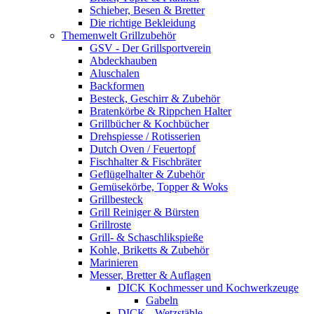
Schieber, Besen & Bretter
Die richtige Bekleidung
Themenwelt Grillzubehör
GSV - Der Grillsportverein
Abdeckhauben
Aluschalen
Backformen
Besteck, Geschirr & Zubehör
Bratenkörbe & Rippchen Halter
Grillbücher & Kochbücher
Drehspiesse / Rotisserien
Dutch Oven / Feuertopf
Fischhalter & Fischbräter
Geflügelhalter & Zubehör
Gemüsekörbe, Topper & Woks
Grillbesteck
Grill Reiniger & Bürsten
Grillroste
Grill- & Schaschlikspieße
Kohle, Briketts & Zubehör
Marinieren
Messer, Bretter & Auflagen
DICK Kochmesser und Kochwerkzeuge
Gabeln
DICK - Wetzstähle