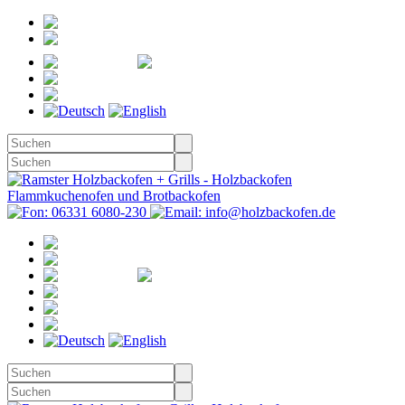
Registrieren
Anmelden
Merkzettel
Warenkorb
(0)
Kasse
Merkzettel
(0)