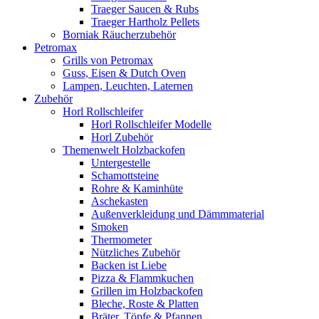
Traeger Saucen & Rubs
Traeger Hartholz Pellets
Borniak Räucherzubehör
Petromax
Grills von Petromax
Guss, Eisen & Dutch Oven
Lampen, Leuchten, Laternen
Zubehör
Horl Rollschleifer
Horl Rollschleifer Modelle
Horl Zubehör
Themenwelt Holzbackofen
Untergestelle
Schamottsteine
Rohre & Kaminhüte
Aschekasten
Außenverkleidung und Dämmmaterial
Smoken
Thermometer
Nützliches Zubehör
Backen ist Liebe
Pizza & Flammkuchen
Grillen im Holzbackofen
Bleche, Roste & Platten
Bräter, Töpfe & Pfannen