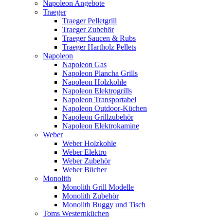
Napoleon Angebote
Traeger
Traeger Pelletgrill
Traeger Zubehör
Traeger Saucen & Rubs
Traeger Hartholz Pellets
Napoleon
Napoleon Gas
Napoleon Plancha Grills
Napoleon Holzkohle
Napoleon Elektrogrills
Napoleon Transportabel
Napoleon Outdoor-Küchen
Napoleon Grillzubehör
Napoleon Elektrokamine
Weber
Weber Holzkohle
Weber Elektro
Weber Zubehör
Weber Bücher
Monolith
Monolith Grill Modelle
Monolith Zubehör
Monolith Buggy und Tisch
Toms Westernküchen