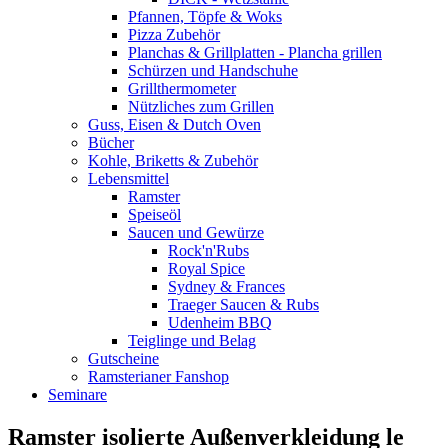
Pfannen, Töpfe & Woks
Pizza Zubehör
Planchas & Grillplatten - Plancha grillen
Schürzen und Handschuhe
Grillthermometer
Nützliches zum Grillen
Guss, Eisen & Dutch Oven
Bücher
Kohle, Briketts & Zubehör
Lebensmittel
Ramster
Speiseöl
Saucen und Gewürze
Rock'n'Rubs
Royal Spice
Sydney & Frances
Traeger Saucen & Rubs
Udenheim BBQ
Teiglinge und Belag
Gutscheine
Ramsterianer Fanshop
Seminare
Ramster isolierte Außenverkleidung le