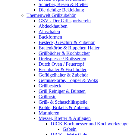
Schieber, Besen & Bretter
Die richtige Bekleidung
Themenwelt Grillzubehör
GSV - Der Grillsportverein
Abdeckhauben
Aluschalen
Backformen
Besteck, Geschirr & Zubehör
Bratenkörbe & Rippchen Halter
Grillbücher & Kochbücher
Drehspiesse / Rotisserien
Dutch Oven / Feuertopf
Fischhalter & Fischbräter
Geflügelhalter & Zubehör
Gemüsekörbe, Topper & Woks
Grillbesteck
Grill Reiniger & Bürsten
Grillroste
Grill- & Schaschlikspieße
Kohle, Briketts & Zubehör
Marinieren
Messer, Bretter & Auflagen
DICK Kochmesser und Kochwerkzeuge
Gabeln
DICK - Wetzstähle