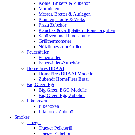
Kohle, Briketts & Zubehör
Marinieren
Messer, Bretter & Auflagen
Pfannen, Töpfe & Woks
Pizza Zubehör
Planchas & Grillplatten - Plancha grillen
Schürzen und Handschuhe
Grillthermometer
Nützliches zum Grillen
Feuersäulen
Feuersäulen
Feuersäulen-Zubehör
HomeFires BRAAI
HomeFires BRAAI Modelle
Zubehör HomeFires Braai
Big Green Egg
Big Green EGG Modelle
Big Green Egg Zubehör
Jukeboxen
Jukeboxen
Jukebox - Zubehör
Smoker
Traeger
Traeger Pelletgrill
Traeger Zubehör