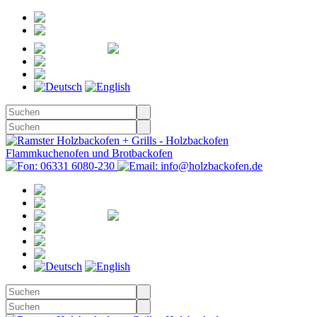
Registrieren
Anmelden
Merkzettel
Warenkorb
(0)
Kasse
Merkzettel
(0)