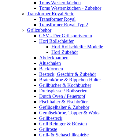
Toms Westernküchen
Toms Westernküchen - Zubehör
Transformer Royal Serie
Transformer Royal
Transformer Royal Typ 2
Grillzubehör
GSV - Der Grillsportverein
Horl Rollschleifer
Horl Rollschleifer Modelle
Horl Zubehör
Abdeckhauben
Aluschalen
Backformen
Besteck, Geschirr & Zubehör
Bratenkörbe & Rippchen Halter
Grillbücher & Kochbücher
Drehspiesse / Rotisserien
Dutch Oven / Feuertopf
Fischhalter & Fischbräter
Geflügelhalter & Zubehör
Gemüsekörbe, Topper & Woks
Grillbesteck
Grill Reiniger & Bürsten
Grillroste
Grill- & Schaschlikspieße