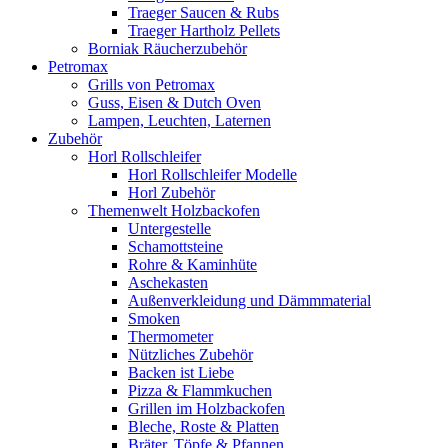
Traeger Saucen & Rubs
Traeger Hartholz Pellets
Borniak Räucherzubehör
Petromax
Grills von Petromax
Guss, Eisen & Dutch Oven
Lampen, Leuchten, Laternen
Zubehör
Horl Rollschleifer
Horl Rollschleifer Modelle
Horl Zubehör
Themenwelt Holzbackofen
Untergestelle
Schamottsteine
Rohre & Kaminhüte
Aschekasten
Außenverkleidung und Dämmmaterial
Smoken
Thermometer
Nützliches Zubehör
Backen ist Liebe
Pizza & Flammkuchen
Grillen im Holzbackofen
Bleche, Roste & Platten
Bräter, Töpfe & Pfannen