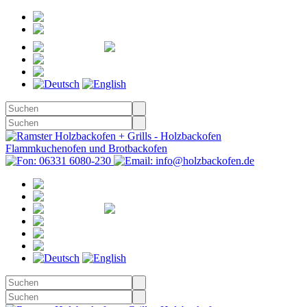
Registrieren
Anmelden
Merkzettel
Warenkorb
(0)
Kasse
Merkzettel
(0)