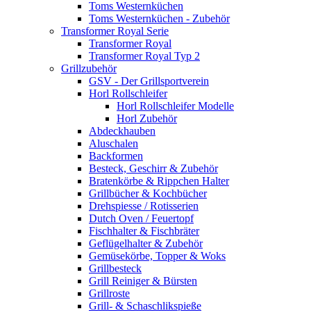
Toms Westernküchen
Toms Westernküchen - Zubehör
Transformer Royal Serie
Transformer Royal
Transformer Royal Typ 2
Grillzubehör
GSV - Der Grillsportverein
Horl Rollschleifer
Horl Rollschleifer Modelle
Horl Zubehör
Abdeckhauben
Aluschalen
Backformen
Besteck, Geschirr & Zubehör
Bratenkörbe & Rippchen Halter
Grillbücher & Kochbücher
Drehspiesse / Rotisserien
Dutch Oven / Feuertopf
Fischhalter & Fischbräter
Geflügelhalter & Zubehör
Gemüsekörbe, Topper & Woks
Grillbesteck
Grill Reiniger & Bürsten
Grillroste
Grill- & Schaschlikspieße