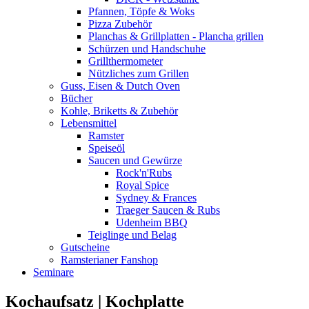
Pfannen, Töpfe & Woks
Pizza Zubehör
Planchas & Grillplatten - Plancha grillen
Schürzen und Handschuhe
Grillthermometer
Nützliches zum Grillen
Guss, Eisen & Dutch Oven
Bücher
Kohle, Briketts & Zubehör
Lebensmittel
Ramster
Speiseöl
Saucen und Gewürze
Rock'n'Rubs
Royal Spice
Sydney & Frances
Traeger Saucen & Rubs
Udenheim BBQ
Teiglinge und Belag
Gutscheine
Ramsterianer Fanshop
Seminare
Kochaufsatz | Kochplatte