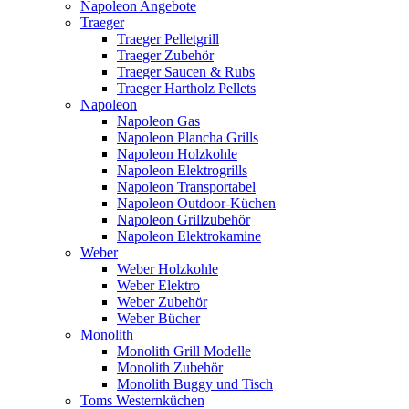
Napoleon Angebote
Traeger
Traeger Pelletgrill
Traeger Zubehör
Traeger Saucen & Rubs
Traeger Hartholz Pellets
Napoleon
Napoleon Gas
Napoleon Plancha Grills
Napoleon Holzkohle
Napoleon Elektrogrills
Napoleon Transportabel
Napoleon Outdoor-Küchen
Napoleon Grillzubehör
Napoleon Elektrokamine
Weber
Weber Holzkohle
Weber Elektro
Weber Zubehör
Weber Bücher
Monolith
Monolith Grill Modelle
Monolith Zubehör
Monolith Buggy und Tisch
Toms Westernküchen