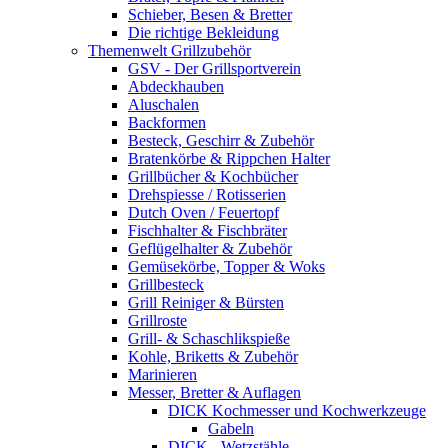
Schieber, Besen & Bretter
Die richtige Bekleidung
Themenwelt Grillzubehör
GSV - Der Grillsportverein
Abdeckhauben
Aluschalen
Backformen
Besteck, Geschirr & Zubehör
Bratenkörbe & Rippchen Halter
Grillbücher & Kochbücher
Drehspiesse / Rotisserien
Dutch Oven / Feuertopf
Fischhalter & Fischbräter
Geflügelhalter & Zubehör
Gemüsekörbe, Topper & Woks
Grillbesteck
Grill Reiniger & Bürsten
Grillroste
Grill- & Schaschlikspieße
Kohle, Briketts & Zubehör
Marinieren
Messer, Bretter & Auflagen
DICK Kochmesser und Kochwerkzeuge
Gabeln
DICK - Wetzstähle