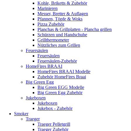
Kohle, Briketts & Zubehör
Marinieren
Messer, Bretter & Auflagen
Pfannen, Töpfe & Woks
Pizza Zubehör
Planchas & Grillplatten - Plancha grillen
Schürzen und Handschuhe
Grillthermometer
Nützliches zum Grillen
Feuersäulen
Feuersäulen
Feuersäulen-Zubehör
HomeFires BRAAI
HomeFires BRAAI Modelle
Zubehör HomeFires Braai
Big Green Egg
Big Green EGG Modelle
Big Green Egg Zubehör
Jukeboxen
Jukeboxen
Jukebox - Zubehör
Smoker
Traeger
Traeger Pelletgrill
Traeger Zubehör