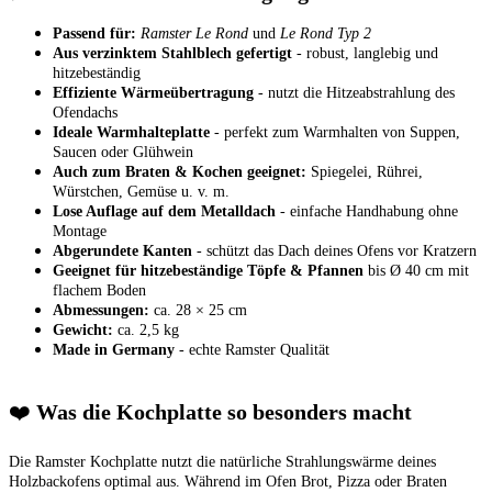
Passend für:
Ramster Le Rond
und
Le Rond Typ 2
Aus verzinktem Stahlblech gefertigt
- robust, langlebig und
hitzebeständig
Effiziente Wärmeübertragung
- nutzt die Hitzeabstrahlung des
Ofendachs
Ideale Warmhalteplatte
- perfekt zum Warmhalten von Suppen,
Saucen oder Glühwein
Auch zum Braten & Kochen geeignet:
Spiegelei, Rührei,
Würstchen, Gemüse u. v. m.
Lose Auflage auf dem Metalldach
- einfache Handhabung ohne
Montage
Abgerundete Kanten
- schützt das Dach deines Ofens vor Kratzern
Geeignet für hitzebeständige Töpfe & Pfannen
bis Ø 40 cm mit
flachem Boden
Abmessungen:
ca. 28 × 25 cm
Gewicht:
ca. 2,5 kg
Made in Germany
- echte Ramster Qualität
❤️
Was die Kochplatte so besonders macht
Die Ramster Kochplatte nutzt die natürliche Strahlungswärme deines
Holzbackofens optimal aus. Während im Ofen Brot, Pizza oder Braten