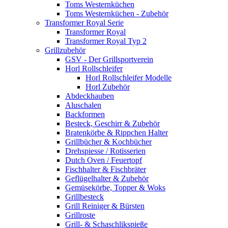
Toms Westernküchen
Toms Westernküchen - Zubehör
Transformer Royal Serie
Transformer Royal
Transformer Royal Typ 2
Grillzubehör
GSV - Der Grillsportverein
Horl Rollschleifer
Horl Rollschleifer Modelle
Horl Zubehör
Abdeckhauben
Aluschalen
Backformen
Besteck, Geschirr & Zubehör
Bratenkörbe & Rippchen Halter
Grillbücher & Kochbücher
Drehspiesse / Rotisserien
Dutch Oven / Feuertopf
Fischhalter & Fischbräter
Geflügelhalter & Zubehör
Gemüsekörbe, Topper & Woks
Grillbesteck
Grill Reiniger & Bürsten
Grillroste
Grill- & Schaschlikspieße