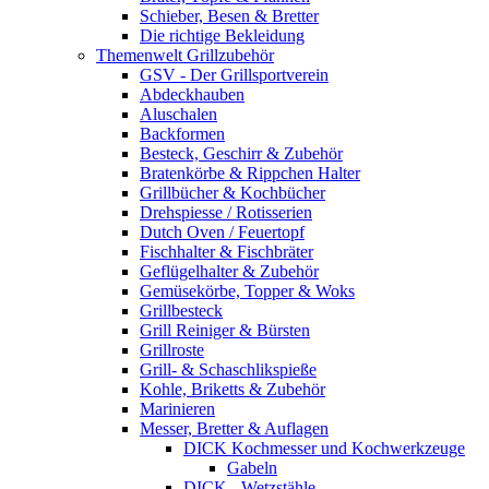
Schieber, Besen & Bretter
Die richtige Bekleidung
Themenwelt Grillzubehör
GSV - Der Grillsportverein
Abdeckhauben
Aluschalen
Backformen
Besteck, Geschirr & Zubehör
Bratenkörbe & Rippchen Halter
Grillbücher & Kochbücher
Drehspiesse / Rotisserien
Dutch Oven / Feuertopf
Fischhalter & Fischbräter
Geflügelhalter & Zubehör
Gemüsekörbe, Topper & Woks
Grillbesteck
Grill Reiniger & Bürsten
Grillroste
Grill- & Schaschlikspieße
Kohle, Briketts & Zubehör
Marinieren
Messer, Bretter & Auflagen
DICK Kochmesser und Kochwerkzeuge
Gabeln
DICK - Wetzstähle