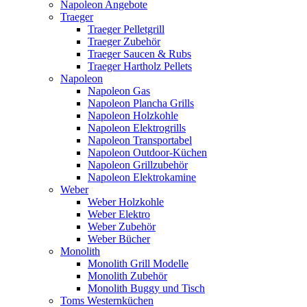
Napoleon Angebote
Traeger
Traeger Pelletgrill
Traeger Zubehör
Traeger Saucen & Rubs
Traeger Hartholz Pellets
Napoleon
Napoleon Gas
Napoleon Plancha Grills
Napoleon Holzkohle
Napoleon Elektrogrills
Napoleon Transportabel
Napoleon Outdoor-Küchen
Napoleon Grillzubehör
Napoleon Elektrokamine
Weber
Weber Holzkohle
Weber Elektro
Weber Zubehör
Weber Bücher
Monolith
Monolith Grill Modelle
Monolith Zubehör
Monolith Buggy und Tisch
Toms Westernküchen