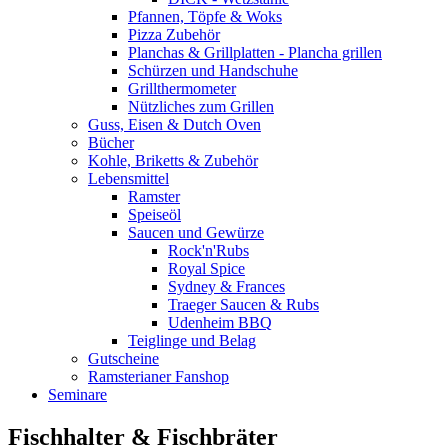
Pfannen, Töpfe & Woks
Pizza Zubehör
Planchas & Grillplatten - Plancha grillen
Schürzen und Handschuhe
Grillthermometer
Nützliches zum Grillen
Guss, Eisen & Dutch Oven
Bücher
Kohle, Briketts & Zubehör
Lebensmittel
Ramster
Speiseöl
Saucen und Gewürze
Rock'n'Rubs
Royal Spice
Sydney & Frances
Traeger Saucen & Rubs
Udenheim BBQ
Teiglinge und Belag
Gutscheine
Ramsterianer Fanshop
Seminare
Fischhalter & Fischbräter