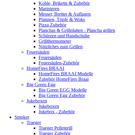
Kohle, Briketts & Zubehör
Marinieren
Messer, Bretter & Auflagen
Pfannen, Töpfe & Woks
Pizza Zubehör
Planchas & Grillplatten - Plancha grillen
Schürzen und Handschuhe
Grillthermometer
Nützliches zum Grillen
Feuersäulen
Feuersäulen
Feuersäulen-Zubehör
HomeFires BRAAI
HomeFires BRAAI Modelle
Zubehör HomeFires Braai
Big Green Egg
Big Green EGG Modelle
Big Green Egg Zubehör
Jukeboxen
Jukeboxen
Jukebox - Zubehör
Smoker
Traeger
Traeger Pelletgrill
Traeger Zubehör