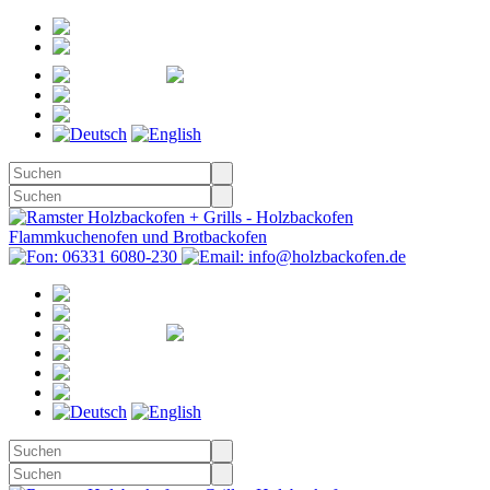
Registrieren
Anmelden
Merkzettel
Warenkorb
(0)
Kasse
Merkzettel
(0)