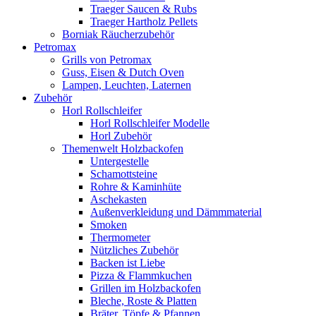
Traeger Saucen & Rubs
Traeger Hartholz Pellets
Borniak Räucherzubehör
Petromax
Grills von Petromax
Guss, Eisen & Dutch Oven
Lampen, Leuchten, Laternen
Zubehör
Horl Rollschleifer
Horl Rollschleifer Modelle
Horl Zubehör
Themenwelt Holzbackofen
Untergestelle
Schamottsteine
Rohre & Kaminhüte
Aschekasten
Außenverkleidung und Dämmmaterial
Smoken
Thermometer
Nützliches Zubehör
Backen ist Liebe
Pizza & Flammkuchen
Grillen im Holzbackofen
Bleche, Roste & Platten
Bräter, Töpfe & Pfannen