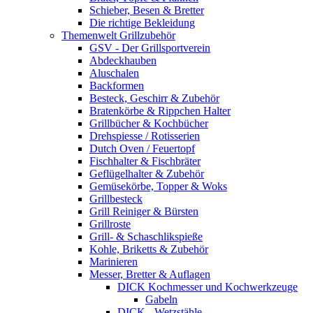
Schieber, Besen & Bretter
Die richtige Bekleidung
Themenwelt Grillzubehör
GSV - Der Grillsportverein
Abdeckhauben
Aluschalen
Backformen
Besteck, Geschirr & Zubehör
Bratenkörbe & Rippchen Halter
Grillbücher & Kochbücher
Drehspiesse / Rotisserien
Dutch Oven / Feuertopf
Fischhalter & Fischbräter
Geflügelhalter & Zubehör
Gemüsekörbe, Topper & Woks
Grillbesteck
Grill Reiniger & Bürsten
Grillroste
Grill- & Schaschlikspieße
Kohle, Briketts & Zubehör
Marinieren
Messer, Bretter & Auflagen
DICK Kochmesser und Kochwerkzeuge
Gabeln
DICK - Wetzstähle