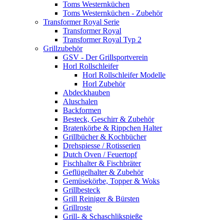
Toms Westernküchen
Toms Westernküchen - Zubehör
Transformer Royal Serie
Transformer Royal
Transformer Royal Typ 2
Grillzubehör
GSV - Der Grillsportverein
Horl Rollschleifer
Horl Rollschleifer Modelle
Horl Zubehör
Abdeckhauben
Aluschalen
Backformen
Besteck, Geschirr & Zubehör
Bratenkörbe & Rippchen Halter
Grillbücher & Kochbücher
Drehspiesse / Rotisserien
Dutch Oven / Feuertopf
Fischhalter & Fischbräter
Geflügelhalter & Zubehör
Gemüsekörbe, Topper & Woks
Grillbesteck
Grill Reiniger & Bürsten
Grillroste
Grill- & Schaschlikspieße