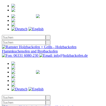
Registrieren
Anmelden
Merkzettel
Warenkorb
(0)
Kasse
Merkzettel
(0)