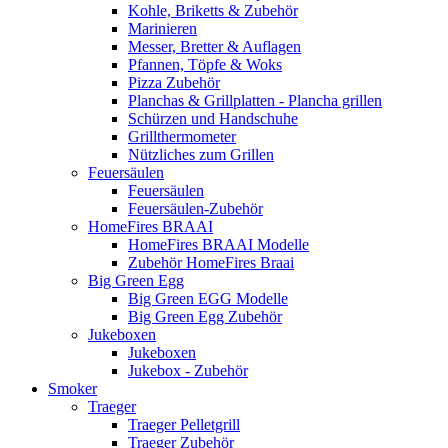
Kohle, Briketts & Zubehör
Marinieren
Messer, Bretter & Auflagen
Pfannen, Töpfe & Woks
Pizza Zubehör
Planchas & Grillplatten - Plancha grillen
Schürzen und Handschuhe
Grillthermometer
Nützliches zum Grillen
Feuersäulen
Feuersäulen
Feuersäulen-Zubehör
HomeFires BRAAI
HomeFires BRAAI Modelle
Zubehör HomeFires Braai
Big Green Egg
Big Green EGG Modelle
Big Green Egg Zubehör
Jukeboxen
Jukeboxen
Jukebox - Zubehör
Smoker
Traeger
Traeger Pelletgrill
Traeger Zubehör