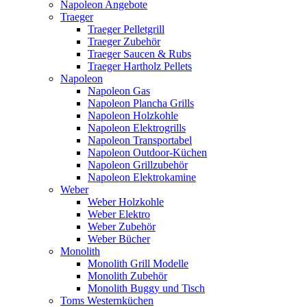
Napoleon Angebote
Traeger
Traeger Pelletgrill
Traeger Zubehör
Traeger Saucen & Rubs
Traeger Hartholz Pellets
Napoleon
Napoleon Gas
Napoleon Plancha Grills
Napoleon Holzkohle
Napoleon Elektrogrills
Napoleon Transportabel
Napoleon Outdoor-Küchen
Napoleon Grillzubehör
Napoleon Elektrokamine
Weber
Weber Holzkohle
Weber Elektro
Weber Zubehör
Weber Bücher
Monolith
Monolith Grill Modelle
Monolith Zubehör
Monolith Buggy und Tisch
Toms Westernküchen