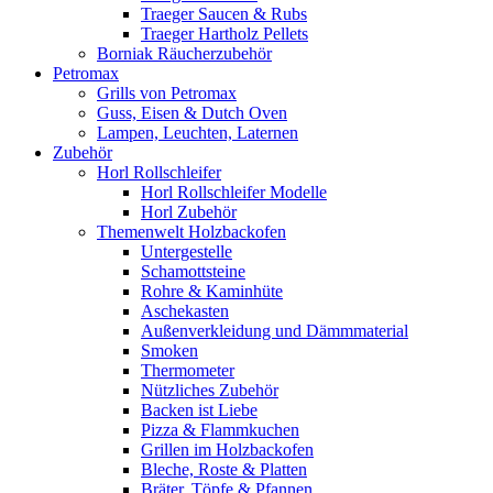
Traeger Saucen & Rubs
Traeger Hartholz Pellets
Borniak Räucherzubehör
Petromax
Grills von Petromax
Guss, Eisen & Dutch Oven
Lampen, Leuchten, Laternen
Zubehör
Horl Rollschleifer
Horl Rollschleifer Modelle
Horl Zubehör
Themenwelt Holzbackofen
Untergestelle
Schamottsteine
Rohre & Kaminhüte
Aschekasten
Außenverkleidung und Dämmmaterial
Smoken
Thermometer
Nützliches Zubehör
Backen ist Liebe
Pizza & Flammkuchen
Grillen im Holzbackofen
Bleche, Roste & Platten
Bräter, Töpfe & Pfannen