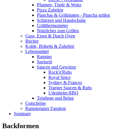
Pfannen, Töpfe & Woks
Pizza Zubehör
Planchas & Grillplatten - Plancha grillen
Schürzen und Handschuhe
Grillthermometer
Nützliches zum Grillen
Guss, Eisen & Dutch Oven
Bücher
Kohle, Briketts & Zubehör
Lebensmittel
Ramster
Speiseöl
Saucen und Gewürze
Rock'n'Rubs
Royal Spice
Sydney & Frances
Traeger Saucen & Rubs
Udenheim BBQ
Teiglinge und Belag
Gutscheine
Ramsterianer Fanshop
Seminare
Backformen