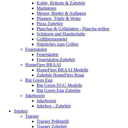
Kohle, Briketts & Zubehör
Marinieren
Messer, Bretter & Auflagen
Pfannen, Töpfe & Woks
Pizza Zubehör
Planchas & Grillplatten - Plancha grillen
Schürzen und Handschuhe
Grillthermometer
Nützliches zum Grillen
Feuersäulen
Feuersäulen
Feuersäulen-Zubehör
HomeFires BRAAI
HomeFires BRAAI Modelle
Zubehör HomeFires Braai
Big Green Egg
Big Green EGG Modelle
Big Green Egg Zubehör
Jukeboxen
Jukeboxen
Jukebox - Zubehör
Smoker
Traeger
Traeger Pelletgrill
Traeger Zubehör