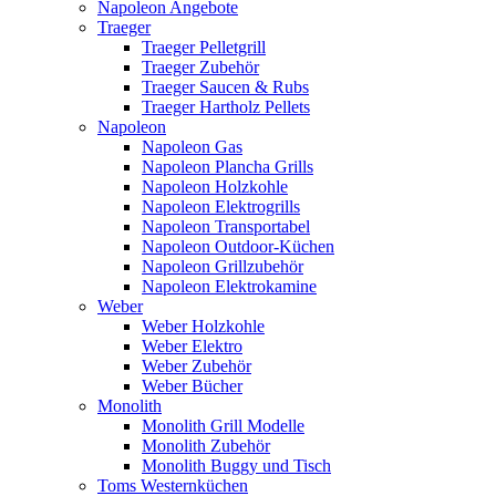
Napoleon Angebote
Traeger
Traeger Pelletgrill
Traeger Zubehör
Traeger Saucen & Rubs
Traeger Hartholz Pellets
Napoleon
Napoleon Gas
Napoleon Plancha Grills
Napoleon Holzkohle
Napoleon Elektrogrills
Napoleon Transportabel
Napoleon Outdoor-Küchen
Napoleon Grillzubehör
Napoleon Elektrokamine
Weber
Weber Holzkohle
Weber Elektro
Weber Zubehör
Weber Bücher
Monolith
Monolith Grill Modelle
Monolith Zubehör
Monolith Buggy und Tisch
Toms Westernküchen