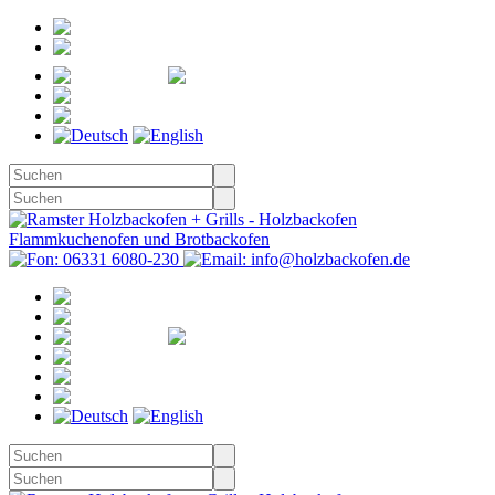
Registrieren
Anmelden
Merkzettel
Warenkorb
(0)
Kasse
Merkzettel
(0)