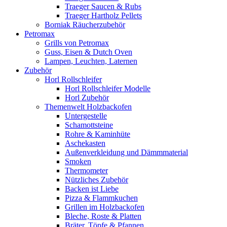
Traeger Saucen & Rubs
Traeger Hartholz Pellets
Borniak Räucherzubehör
Petromax
Grills von Petromax
Guss, Eisen & Dutch Oven
Lampen, Leuchten, Laternen
Zubehör
Horl Rollschleifer
Horl Rollschleifer Modelle
Horl Zubehör
Themenwelt Holzbackofen
Untergestelle
Schamottsteine
Rohre & Kaminhüte
Aschekasten
Außenverkleidung und Dämmmaterial
Smoken
Thermometer
Nützliches Zubehör
Backen ist Liebe
Pizza & Flammkuchen
Grillen im Holzbackofen
Bleche, Roste & Platten
Bräter, Töpfe & Pfannen