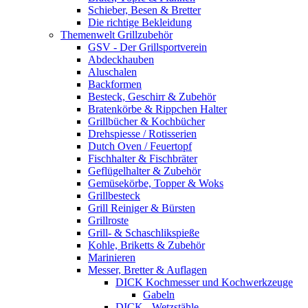
Schieber, Besen & Bretter
Die richtige Bekleidung
Themenwelt Grillzubehör
GSV - Der Grillsportverein
Abdeckhauben
Aluschalen
Backformen
Besteck, Geschirr & Zubehör
Bratenkörbe & Rippchen Halter
Grillbücher & Kochbücher
Drehspiesse / Rotisserien
Dutch Oven / Feuertopf
Fischhalter & Fischbräter
Geflügelhalter & Zubehör
Gemüsekörbe, Topper & Woks
Grillbesteck
Grill Reiniger & Bürsten
Grillroste
Grill- & Schaschlikspieße
Kohle, Briketts & Zubehör
Marinieren
Messer, Bretter & Auflagen
DICK Kochmesser und Kochwerkzeuge
Gabeln
DICK - Wetzstähle