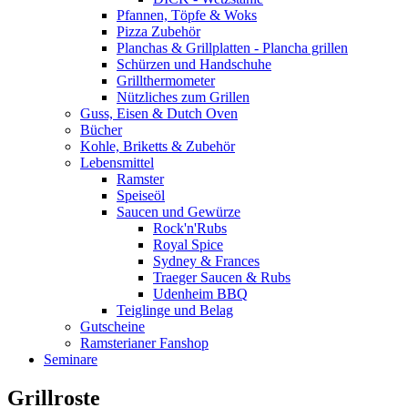
Pfannen, Töpfe & Woks
Pizza Zubehör
Planchas & Grillplatten - Plancha grillen
Schürzen und Handschuhe
Grillthermometer
Nützliches zum Grillen
Guss, Eisen & Dutch Oven
Bücher
Kohle, Briketts & Zubehör
Lebensmittel
Ramster
Speiseöl
Saucen und Gewürze
Rock'n'Rubs
Royal Spice
Sydney & Frances
Traeger Saucen & Rubs
Udenheim BBQ
Teiglinge und Belag
Gutscheine
Ramsterianer Fanshop
Seminare
Grillroste