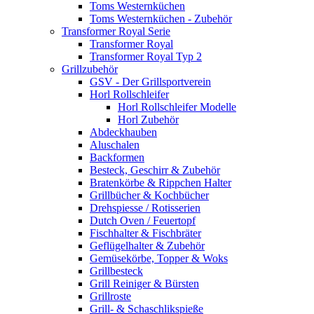
Toms Westernküchen
Toms Westernküchen - Zubehör
Transformer Royal Serie
Transformer Royal
Transformer Royal Typ 2
Grillzubehör
GSV - Der Grillsportverein
Horl Rollschleifer
Horl Rollschleifer Modelle
Horl Zubehör
Abdeckhauben
Aluschalen
Backformen
Besteck, Geschirr & Zubehör
Bratenkörbe & Rippchen Halter
Grillbücher & Kochbücher
Drehspiesse / Rotisserien
Dutch Oven / Feuertopf
Fischhalter & Fischbräter
Geflügelhalter & Zubehör
Gemüsekörbe, Topper & Woks
Grillbesteck
Grill Reiniger & Bürsten
Grillroste
Grill- & Schaschlikspieße