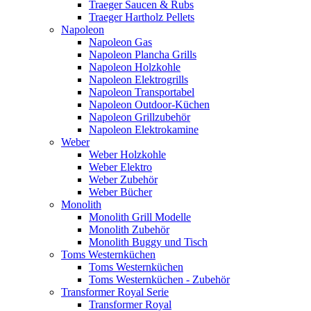
Traeger Saucen & Rubs
Traeger Hartholz Pellets
Napoleon
Napoleon Gas
Napoleon Plancha Grills
Napoleon Holzkohle
Napoleon Elektrogrills
Napoleon Transportabel
Napoleon Outdoor-Küchen
Napoleon Grillzubehör
Napoleon Elektrokamine
Weber
Weber Holzkohle
Weber Elektro
Weber Zubehör
Weber Bücher
Monolith
Monolith Grill Modelle
Monolith Zubehör
Monolith Buggy und Tisch
Toms Westernküchen
Toms Westernküchen
Toms Westernküchen - Zubehör
Transformer Royal Serie
Transformer Royal