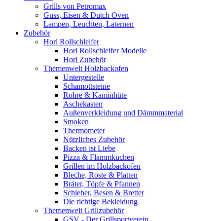
Grills von Petromax
Guss, Eisen & Dutch Oven
Lampen, Leuchten, Laternen
Zubehör
Horl Rollschleifer
Horl Rollschleifer Modelle
Horl Zubehör
Themenwelt Holzbackofen
Untergestelle
Schamottsteine
Rohre & Kaminhüte
Aschekasten
Außenverkleidung und Dämmmaterial
Smoken
Thermometer
Nützliches Zubehör
Backen ist Liebe
Pizza & Flammkuchen
Grillen im Holzbackofen
Bleche, Roste & Platten
Bräter, Töpfe & Pfannen
Schieber, Besen & Bretter
Die richtige Bekleidung
Themenwelt Grillzubehör
GSV - Der Grillsportverein