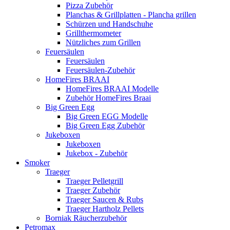
Pizza Zubehör
Planchas & Grillplatten - Plancha grillen
Schürzen und Handschuhe
Grillthermometer
Nützliches zum Grillen
Feuersäulen
Feuersäulen
Feuersäulen-Zubehör
HomeFires BRAAI
HomeFires BRAAI Modelle
Zubehör HomeFires Braai
Big Green Egg
Big Green EGG Modelle
Big Green Egg Zubehör
Jukeboxen
Jukeboxen
Jukebox - Zubehör
Smoker
Traeger
Traeger Pelletgrill
Traeger Zubehör
Traeger Saucen & Rubs
Traeger Hartholz Pellets
Borniak Räucherzubehör
Petromax