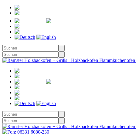
Registrieren
Anmelden
Merkzettel
Warenkorb
(0)
Kasse
Merkzettel
(0)