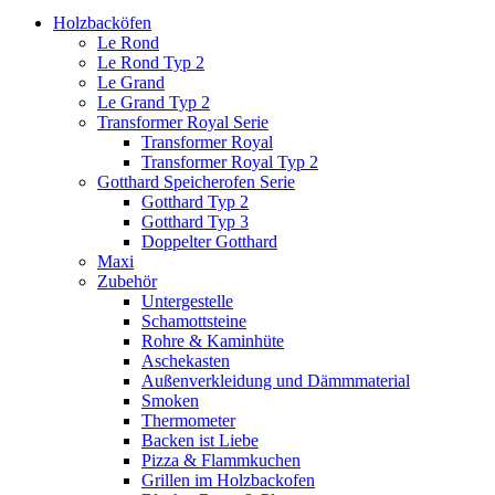
Holzbacköfen
Le Rond
Le Rond Typ 2
Le Grand
Le Grand Typ 2
Transformer Royal Serie
Transformer Royal
Transformer Royal Typ 2
Gotthard Speicherofen Serie
Gotthard Typ 2
Gotthard Typ 3
Doppelter Gotthard
Maxi
Zubehör
Untergestelle
Schamottsteine
Rohre & Kaminhüte
Aschekasten
Außenverkleidung und Dämmmaterial
Smoken
Thermometer
Backen ist Liebe
Pizza & Flammkuchen
Grillen im Holzbackofen