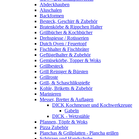
Abdeckhauben
Aluschalen
Backformen
Besteck, Geschirr & Zubehör
Bratenkörbe & Rippchen Halter
Grillbücher & Kochbücher
Drehspiesse / Rotisserien
Dutch Oven / Feuertopf
Fischhalter & Fischbräter
Geflügelhalter & Zubehör
Gemüsekörbe, Topper & Woks
Grillbesteck
Grill Reiniger & Bürsten
Grillroste
Grill- & Schaschlikspieße
Kohle, Briketts & Zubehör
Marinieren
Messer, Bretter & Auflagen
DICK Kochmesser und Kochwerkzeuge
Gabeln
DICK - Wetzstähle
Pfannen, Töpfe & Woks
Pizza Zubehör
Planchas & Grillplatten - Plancha grillen
Schürzen und Handschuhe