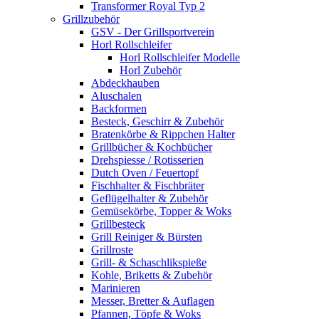
Transformer Royal Typ 2
Grillzubehör
GSV - Der Grillsportverein
Horl Rollschleifer
Horl Rollschleifer Modelle
Horl Zubehör
Abdeckhauben
Aluschalen
Backformen
Besteck, Geschirr & Zubehör
Bratenkörbe & Rippchen Halter
Grillbücher & Kochbücher
Drehspiesse / Rotisserien
Dutch Oven / Feuertopf
Fischhalter & Fischbräter
Geflügelhalter & Zubehör
Gemüsekörbe, Topper & Woks
Grillbesteck
Grill Reiniger & Bürsten
Grillroste
Grill- & Schaschlikspieße
Kohle, Briketts & Zubehör
Marinieren
Messer, Bretter & Auflagen
Pfannen, Töpfe & Woks