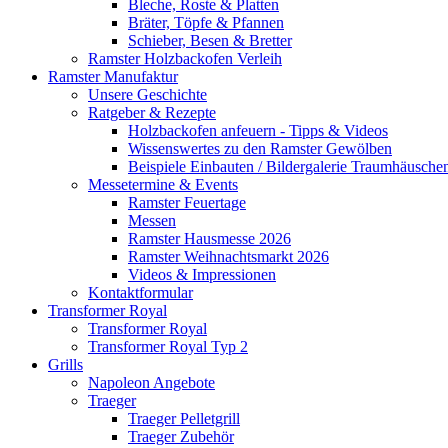
Bleche, Roste & Platten
Bräter, Töpfe & Pfannen
Schieber, Besen & Bretter
Ramster Holzbackofen Verleih
Ramster Manufaktur
Unsere Geschichte
Ratgeber & Rezepte
Holzbackofen anfeuern - Tipps & Videos
Wissenswertes zu den Ramster Gewölben
Beispiele Einbauten / Bildergalerie Traumhäusche
Messetermine & Events
Ramster Feuertage
Messen
Ramster Hausmesse 2026
Ramster Weihnachtsmarkt 2026
Videos & Impressionen
Kontaktformular
Transformer Royal
Transformer Royal
Transformer Royal Typ 2
Grills
Napoleon Angebote
Traeger
Traeger Pelletgrill
Traeger Zubehör