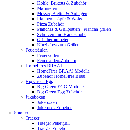
Kohle, Briketts & Zubehör
Marinieren
Messer, Bretter & Auflagen
Pfannen, Töpfe & Woks
Pizza Zubehör
Planchas & Grillplatten - Plancha grillen
Schürzen und Handschuhe
Grillthermometer
Nützliches zum Grillen
Feuersäulen
Feuersäulen
Feuersäulen-Zubehör
HomeFires BRAAI
HomeFires BRAAI Modelle
Zubehör HomeFires Braai
Big Green Egg
Big Green EGG Modelle
Big Green Egg Zubehör
Jukeboxen
Jukeboxen
Jukebox - Zubehör
Smoker
Traeger
Traeger Pelletgrill
Traeger Zubehör