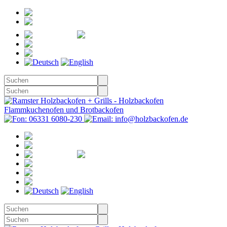
Registrieren
Anmelden
Merkzettel
Warenkorb
(0)
Kasse
Merkzettel
(0)