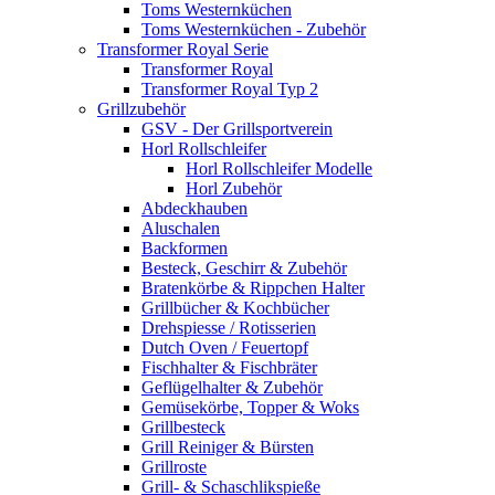
Toms Westernküchen
Toms Westernküchen - Zubehör
Transformer Royal Serie
Transformer Royal
Transformer Royal Typ 2
Grillzubehör
GSV - Der Grillsportverein
Horl Rollschleifer
Horl Rollschleifer Modelle
Horl Zubehör
Abdeckhauben
Aluschalen
Backformen
Besteck, Geschirr & Zubehör
Bratenkörbe & Rippchen Halter
Grillbücher & Kochbücher
Drehspiesse / Rotisserien
Dutch Oven / Feuertopf
Fischhalter & Fischbräter
Geflügelhalter & Zubehör
Gemüsekörbe, Topper & Woks
Grillbesteck
Grill Reiniger & Bürsten
Grillroste
Grill- & Schaschlikspieße