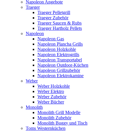
Napoleon Angebote
Traeger
Traeger Pelletgrill
Traeger Zubehör
Traeger Saucen & Rubs
Traeger Hartholz Pellets
Napoleon
Napoleon Gas
Napoleon Plancha Grills
Napoleon Holzkohle
Napoleon Elektrogrills
Napoleon Transportabel
Napoleon Outdoor-Küchen
Napoleon Grillzubehör
Napoleon Elektrokamine
Weber
Weber Holzkohle
Weber Elektro
Weber Zubehör
Weber Bücher
Monolith
Monolith Grill Modelle
Monolith Zubehör
Monolith Buggy und Tisch
Toms Westernküchen