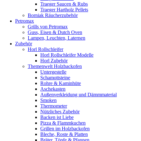
Traeger Saucen & Rubs
Traeger Hartholz Pellets
Borniak Räucherzubehör
Petromax
Grills von Petromax
Guss, Eisen & Dutch Oven
Lampen, Leuchten, Laternen
Zubehör
Horl Rollschleifer
Horl Rollschleifer Modelle
Horl Zubehör
Themenwelt Holzbackofen
Untergestelle
Schamottsteine
Rohre & Kaminhüte
Aschekasten
Außenverkleidung und Dämmmaterial
Smoken
Thermometer
Nützliches Zubehör
Backen ist Liebe
Pizza & Flammkuchen
Grillen im Holzbackofen
Bleche, Roste & Platten
Bräter, Töpfe & Pfannen