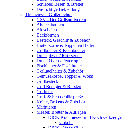
Schieber, Besen & Bretter
Die richtige Bekleidung
Themenwelt Grillzubehör
GSV - Der Grillsportverein
Abdeckhauben
Aluschalen
Backformen
Besteck, Geschirr & Zubehör
Bratenkörbe & Rippchen Halter
Grillbücher & Kochbücher
Drehspiesse / Rotisserien
Dutch Oven / Feuertopf
Fischhalter & Fischbräter
Geflügelhalter & Zubehör
Gemüsekörbe, Topper & Woks
Grillbesteck
Grill Reiniger & Bürsten
Grillroste
Grill- & Schaschlikspieße
Kohle, Briketts & Zubehör
Marinieren
Messer, Bretter & Auflagen
DICK Kochmesser und Kochwerkzeuge
Gabeln
DICK - Wetzstähle