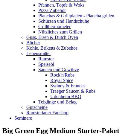
Pfannen, Töpfe & Woks
Pizza Zubehör
Planchas & Grillplatten - Plancha grillen
Schürzen und Handschuhe
Grillthermometer
Nützliches zum Grillen
Guss, Eisen & Dutch Oven
Bücher
Kohle, Briketts & Zubehör
Lebensmittel
Ramster
Speiseöl
Saucen und Gewürze
Rock'n'Rubs
Royal Spice
Sydney & Frances
Traeger Saucen & Rubs
Udenheim BBQ
Teiglinge und Belag
Gutscheine
Ramsterianer Fanshop
Seminare
Big Green Egg Medium Starter-Paket