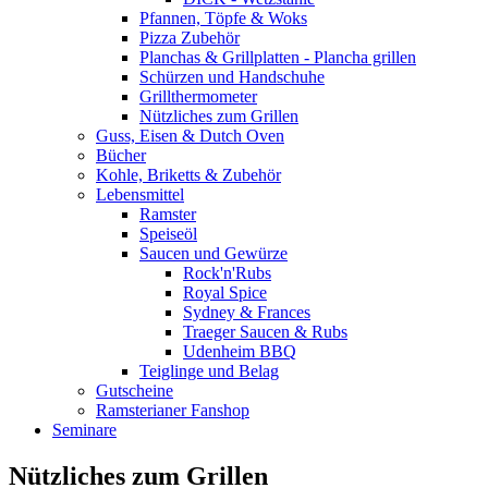
Pfannen, Töpfe & Woks
Pizza Zubehör
Planchas & Grillplatten - Plancha grillen
Schürzen und Handschuhe
Grillthermometer
Nützliches zum Grillen
Guss, Eisen & Dutch Oven
Bücher
Kohle, Briketts & Zubehör
Lebensmittel
Ramster
Speiseöl
Saucen und Gewürze
Rock'n'Rubs
Royal Spice
Sydney & Frances
Traeger Saucen & Rubs
Udenheim BBQ
Teiglinge und Belag
Gutscheine
Ramsterianer Fanshop
Seminare
Nützliches zum Grillen