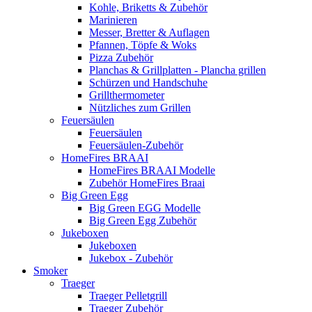
Kohle, Briketts & Zubehör
Marinieren
Messer, Bretter & Auflagen
Pfannen, Töpfe & Woks
Pizza Zubehör
Planchas & Grillplatten - Plancha grillen
Schürzen und Handschuhe
Grillthermometer
Nützliches zum Grillen
Feuersäulen
Feuersäulen
Feuersäulen-Zubehör
HomeFires BRAAI
HomeFires BRAAI Modelle
Zubehör HomeFires Braai
Big Green Egg
Big Green EGG Modelle
Big Green Egg Zubehör
Jukeboxen
Jukeboxen
Jukebox - Zubehör
Smoker
Traeger
Traeger Pelletgrill
Traeger Zubehör