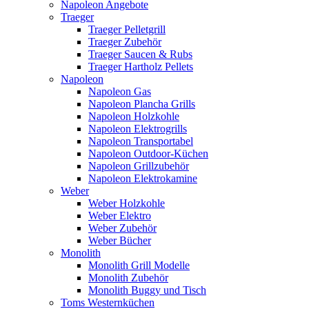
Napoleon Angebote
Traeger
Traeger Pelletgrill
Traeger Zubehör
Traeger Saucen & Rubs
Traeger Hartholz Pellets
Napoleon
Napoleon Gas
Napoleon Plancha Grills
Napoleon Holzkohle
Napoleon Elektrogrills
Napoleon Transportabel
Napoleon Outdoor-Küchen
Napoleon Grillzubehör
Napoleon Elektrokamine
Weber
Weber Holzkohle
Weber Elektro
Weber Zubehör
Weber Bücher
Monolith
Monolith Grill Modelle
Monolith Zubehör
Monolith Buggy und Tisch
Toms Westernküchen