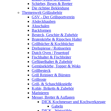
Schieber, Besen & Bretter
Die richtige Bekleidung
Themenwelt Grillzubehör
GSV - Der Grillsportverein
Abdeckhauben
Aluschalen
Backformen
Besteck, Geschirr & Zubehör
Bratenkörbe & Rippchen Halter
Grillbücher & Kochbücher
Drehspiesse / Rotisserien
Dutch Oven / Feuertopf
Fischhalter & Fischbräter
Geflügelhalter & Zubehör
Gemüsekörbe, Topper & Woks
Grillbesteck
Grill Reiniger & Bürsten
Grillroste
Grill- & Schaschlikspieße
Kohle, Briketts & Zubehör
Marinieren
Messer, Bretter & Auflagen
DICK Kochmesser und Kochwerkzeuge
Gabeln
DICK - Wetzstähle