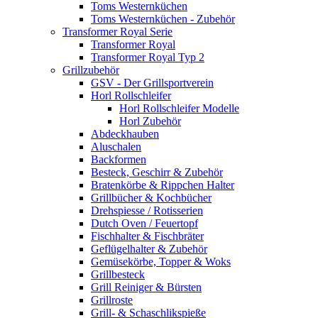
Toms Westernküchen
Toms Westernküchen - Zubehör
Transformer Royal Serie
Transformer Royal
Transformer Royal Typ 2
Grillzubehör
GSV - Der Grillsportverein
Horl Rollschleifer
Horl Rollschleifer Modelle
Horl Zubehör
Abdeckhauben
Aluschalen
Backformen
Besteck, Geschirr & Zubehör
Bratenkörbe & Rippchen Halter
Grillbücher & Kochbücher
Drehspiesse / Rotisserien
Dutch Oven / Feuertopf
Fischhalter & Fischbräter
Geflügelhalter & Zubehör
Gemüsekörbe, Topper & Woks
Grillbesteck
Grill Reiniger & Bürsten
Grillroste
Grill- & Schaschlikspieße