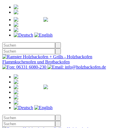
Registrieren
Anmelden
Merkzettel
Warenkorb
(0)
Kasse
Merkzettel
(0)