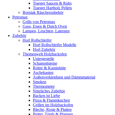
Traeger Saucen & Rubs
Traeger Hartholz Pellets
Borniak Räucherzubehör
Petromax
Grills von Petromax
Guss, Eisen & Dutch Oven
Lampen, Leuchten, Laternen
Zubehör
Horl Rollschleifer
Horl Rollschleifer Modelle
Horl Zubehör
Themenwelt Holzbackofen
Untergestelle
Schamottsteine
Rohre & Kaminhüte
Aschekasten
Außenverkleidung und Dämmmaterial
Smoken
Thermometer
Nützliches Zubehör
Backen ist Liebe
Pizza & Flammkuchen
Grillen im Holzbackofen
Bleche, Roste & Platten
Bräter, Töpfe & Pfannen