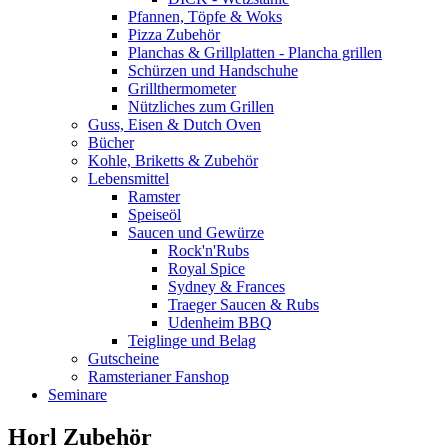
Pfannen, Töpfe & Woks
Pizza Zubehör
Planchas & Grillplatten - Plancha grillen
Schürzen und Handschuhe
Grillthermometer
Nützliches zum Grillen
Guss, Eisen & Dutch Oven
Bücher
Kohle, Briketts & Zubehör
Lebensmittel
Ramster
Speiseöl
Saucen und Gewürze
Rock'n'Rubs
Royal Spice
Sydney & Frances
Traeger Saucen & Rubs
Udenheim BBQ
Teiglinge und Belag
Gutscheine
Ramsterianer Fanshop
Seminare
Horl Zubehör