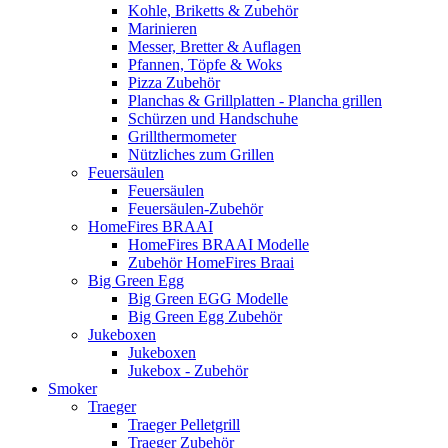
Kohle, Briketts & Zubehör
Marinieren
Messer, Bretter & Auflagen
Pfannen, Töpfe & Woks
Pizza Zubehör
Planchas & Grillplatten - Plancha grillen
Schürzen und Handschuhe
Grillthermometer
Nützliches zum Grillen
Feuersäulen
Feuersäulen
Feuersäulen-Zubehör
HomeFires BRAAI
HomeFires BRAAI Modelle
Zubehör HomeFires Braai
Big Green Egg
Big Green EGG Modelle
Big Green Egg Zubehör
Jukeboxen
Jukeboxen
Jukebox - Zubehör
Smoker
Traeger
Traeger Pelletgrill
Traeger Zubehör