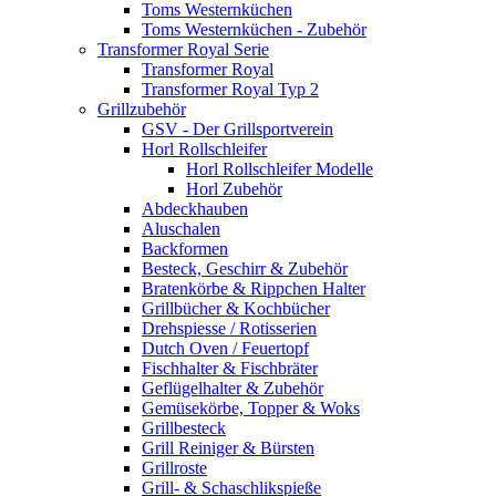
Toms Westernküchen
Toms Westernküchen - Zubehör
Transformer Royal Serie
Transformer Royal
Transformer Royal Typ 2
Grillzubehör
GSV - Der Grillsportverein
Horl Rollschleifer
Horl Rollschleifer Modelle
Horl Zubehör
Abdeckhauben
Aluschalen
Backformen
Besteck, Geschirr & Zubehör
Bratenkörbe & Rippchen Halter
Grillbücher & Kochbücher
Drehspiesse / Rotisserien
Dutch Oven / Feuertopf
Fischhalter & Fischbräter
Geflügelhalter & Zubehör
Gemüsekörbe, Topper & Woks
Grillbesteck
Grill Reiniger & Bürsten
Grillroste
Grill- & Schaschlikspieße