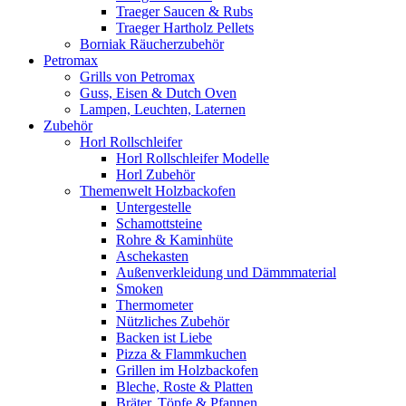
Traeger Saucen & Rubs
Traeger Hartholz Pellets
Borniak Räucherzubehör
Petromax
Grills von Petromax
Guss, Eisen & Dutch Oven
Lampen, Leuchten, Laternen
Zubehör
Horl Rollschleifer
Horl Rollschleifer Modelle
Horl Zubehör
Themenwelt Holzbackofen
Untergestelle
Schamottsteine
Rohre & Kaminhüte
Aschekasten
Außenverkleidung und Dämmmaterial
Smoken
Thermometer
Nützliches Zubehör
Backen ist Liebe
Pizza & Flammkuchen
Grillen im Holzbackofen
Bleche, Roste & Platten
Bräter, Töpfe & Pfannen