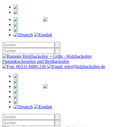
Registrieren
Anmelden
Merkzettel
Warenkorb
(0)
Kasse
Merkzettel
(0)