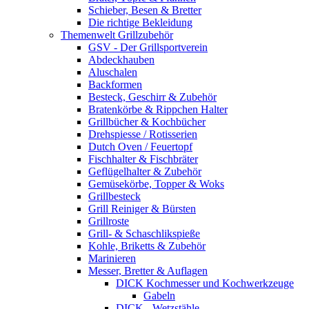
Schieber, Besen & Bretter
Die richtige Bekleidung
Themenwelt Grillzubehör
GSV - Der Grillsportverein
Abdeckhauben
Aluschalen
Backformen
Besteck, Geschirr & Zubehör
Bratenkörbe & Rippchen Halter
Grillbücher & Kochbücher
Drehspiesse / Rotisserien
Dutch Oven / Feuertopf
Fischhalter & Fischbräter
Geflügelhalter & Zubehör
Gemüsekörbe, Topper & Woks
Grillbesteck
Grill Reiniger & Bürsten
Grillroste
Grill- & Schaschlikspieße
Kohle, Briketts & Zubehör
Marinieren
Messer, Bretter & Auflagen
DICK Kochmesser und Kochwerkzeuge
Gabeln
DICK - Wetzstähle