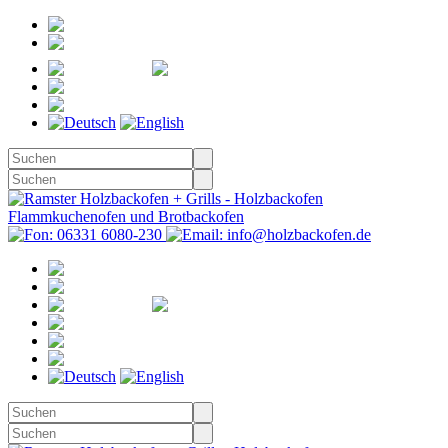
Registrieren
Anmelden
Merkzettel
Warenkorb
(0)
Kasse
Merkzettel
(0)