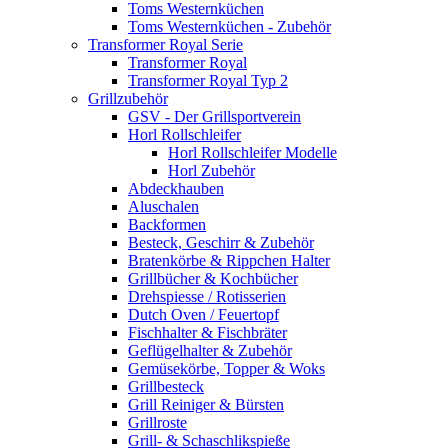
Toms Westernküchen
Toms Westernküchen - Zubehör
Transformer Royal Serie
Transformer Royal
Transformer Royal Typ 2
Grillzubehör
GSV - Der Grillsportverein
Horl Rollschleifer
Horl Rollschleifer Modelle
Horl Zubehör
Abdeckhauben
Aluschalen
Backformen
Besteck, Geschirr & Zubehör
Bratenkörbe & Rippchen Halter
Grillbücher & Kochbücher
Drehspiesse / Rotisserien
Dutch Oven / Feuertopf
Fischhalter & Fischbräter
Geflügelhalter & Zubehör
Gemüsekörbe, Topper & Woks
Grillbesteck
Grill Reiniger & Bürsten
Grillroste
Grill- & Schaschlikspieße