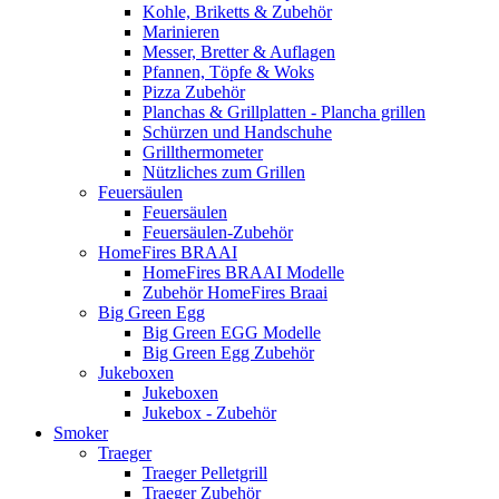
Kohle, Briketts & Zubehör
Marinieren
Messer, Bretter & Auflagen
Pfannen, Töpfe & Woks
Pizza Zubehör
Planchas & Grillplatten - Plancha grillen
Schürzen und Handschuhe
Grillthermometer
Nützliches zum Grillen
Feuersäulen
Feuersäulen
Feuersäulen-Zubehör
HomeFires BRAAI
HomeFires BRAAI Modelle
Zubehör HomeFires Braai
Big Green Egg
Big Green EGG Modelle
Big Green Egg Zubehör
Jukeboxen
Jukeboxen
Jukebox - Zubehör
Smoker
Traeger
Traeger Pelletgrill
Traeger Zubehör