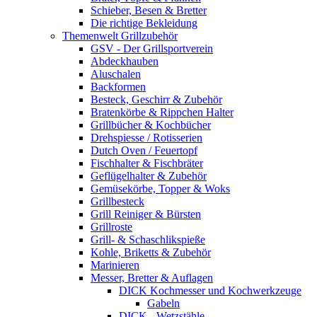
Schieber, Besen & Bretter
Die richtige Bekleidung
Themenwelt Grillzubehör
GSV - Der Grillsportverein
Abdeckhauben
Aluschalen
Backformen
Besteck, Geschirr & Zubehör
Bratenkörbe & Rippchen Halter
Grillbücher & Kochbücher
Drehspiesse / Rotisserien
Dutch Oven / Feuertopf
Fischhalter & Fischbräter
Geflügelhalter & Zubehör
Gemüsekörbe, Topper & Woks
Grillbesteck
Grill Reiniger & Bürsten
Grillroste
Grill- & Schaschlikspieße
Kohle, Briketts & Zubehör
Marinieren
Messer, Bretter & Auflagen
DICK Kochmesser und Kochwerkzeuge
Gabeln
DICK - Wetzstähle