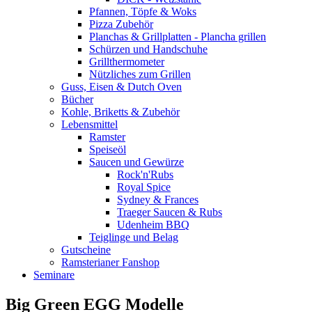
Pfannen, Töpfe & Woks
Pizza Zubehör
Planchas & Grillplatten - Plancha grillen
Schürzen und Handschuhe
Grillthermometer
Nützliches zum Grillen
Guss, Eisen & Dutch Oven
Bücher
Kohle, Briketts & Zubehör
Lebensmittel
Ramster
Speiseöl
Saucen und Gewürze
Rock'n'Rubs
Royal Spice
Sydney & Frances
Traeger Saucen & Rubs
Udenheim BBQ
Teiglinge und Belag
Gutscheine
Ramsterianer Fanshop
Seminare
Big Green EGG Modelle