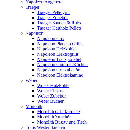
Napoleon Angebote
Traeger
Traeger Pelletgrill
Traeger Zubehör
Traeger Saucen & Rubs
Traeger Hartholz Pellets
Napoleon
Napoleon Gas
Napoleon Plancha Grills
Napoleon Holzkohle
Napoleon Elektrogrills
Napoleon Transportabel
Napoleon Outdoor-Küchen
Napoleon Grillzubehör
Napoleon Elektrokamine
Weber
Weber Holzkohle
Weber Elektro
Weber Zubehör
Weber Bücher
Monolith
Monolith Grill Modelle
Monolith Zubehör
Monolith Buggy und Tisch
Toms Westernküchen