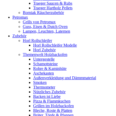
Traeger Saucen & Rubs
Traeger Hartholz Pellets
Borniak Räucherzubehör
Petromax
Grills von Petromax
Guss, Eisen & Dutch Oven
Lampen, Leuchten, Laternen
Zubehör
Horl Rollschleifer
Horl Rollschleifer Modelle
Horl Zubehör
Themenwelt Holzbackofen
Untergestelle
Schamottsteine
Rohre & Kaminhüte
Aschekasten
Außenverkleidung und Dämmmaterial
Smoken
Thermometer
Nützliches Zubehör
Backen ist Liebe
Pizza & Flammkuchen
Grillen im Holzbackofen
Bleche, Roste & Platten
Bräter, Töpfe & Pfannen