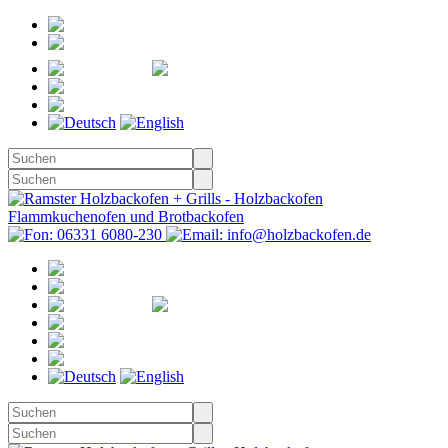
Registrieren
Anmelden
Merkzettel
Warenkorb
(0)
Kasse
Merkzettel
(0)