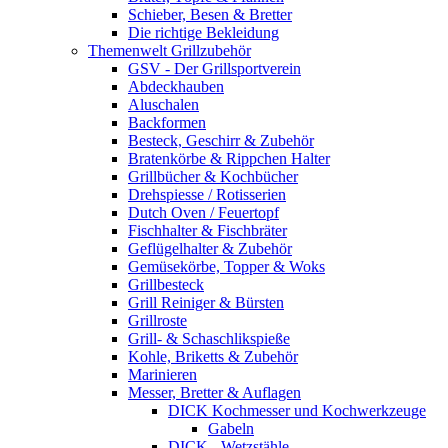
Schieber, Besen & Bretter
Die richtige Bekleidung
Themenwelt Grillzubehör
GSV - Der Grillsportverein
Abdeckhauben
Aluschalen
Backformen
Besteck, Geschirr & Zubehör
Bratenkörbe & Rippchen Halter
Grillbücher & Kochbücher
Drehspiesse / Rotisserien
Dutch Oven / Feuertopf
Fischhalter & Fischbräter
Geflügelhalter & Zubehör
Gemüsekörbe, Topper & Woks
Grillbesteck
Grill Reiniger & Bürsten
Grillroste
Grill- & Schaschlikspieße
Kohle, Briketts & Zubehör
Marinieren
Messer, Bretter & Auflagen
DICK Kochmesser und Kochwerkzeuge
Gabeln
DICK - Wetzstähle