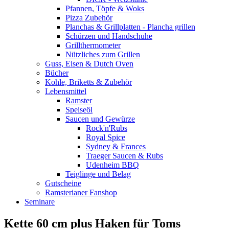
Pfannen, Töpfe & Woks
Pizza Zubehör
Planchas & Grillplatten - Plancha grillen
Schürzen und Handschuhe
Grillthermometer
Nützliches zum Grillen
Guss, Eisen & Dutch Oven
Bücher
Kohle, Briketts & Zubehör
Lebensmittel
Ramster
Speiseöl
Saucen und Gewürze
Rock'n'Rubs
Royal Spice
Sydney & Frances
Traeger Saucen & Rubs
Udenheim BBQ
Teiglinge und Belag
Gutscheine
Ramsterianer Fanshop
Seminare
Kette 60 cm plus Haken für Toms