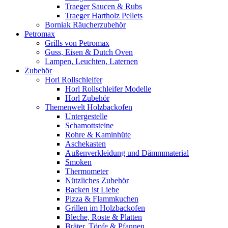
Traeger Saucen & Rubs
Traeger Hartholz Pellets
Borniak Räucherzubehör
Petromax
Grills von Petromax
Guss, Eisen & Dutch Oven
Lampen, Leuchten, Laternen
Zubehör
Horl Rollschleifer
Horl Rollschleifer Modelle
Horl Zubehör
Themenwelt Holzbackofen
Untergestelle
Schamottsteine
Rohre & Kaminhüte
Aschekasten
Außenverkleidung und Dämmmaterial
Smoken
Thermometer
Nützliches Zubehör
Backen ist Liebe
Pizza & Flammkuchen
Grillen im Holzbackofen
Bleche, Roste & Platten
Bräter, Töpfe & Pfannen