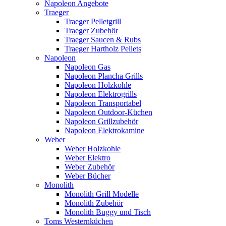
Napoleon Angebote
Traeger
Traeger Pelletgrill
Traeger Zubehör
Traeger Saucen & Rubs
Traeger Hartholz Pellets
Napoleon
Napoleon Gas
Napoleon Plancha Grills
Napoleon Holzkohle
Napoleon Elektrogrills
Napoleon Transportabel
Napoleon Outdoor-Küchen
Napoleon Grillzubehör
Napoleon Elektrokamine
Weber
Weber Holzkohle
Weber Elektro
Weber Zubehör
Weber Bücher
Monolith
Monolith Grill Modelle
Monolith Zubehör
Monolith Buggy und Tisch
Toms Westernküchen