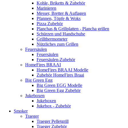
Kohle, Briketts & Zubehör
Marinieren
Messer, Bretter & Auflagen
Pfannen, Töpfe & Woks
Pizza Zubehör
Planchas & Grillplatten - Plancha grillen
Schürzen und Handschuhe
Grillthermometer
Nützliches zum Grillen
Feuersäulen
Feuersäulen
Feuersäulen-Zubehör
HomeFires BRAAI
HomeFires BRAAI Modelle
Zubehör HomeFires Braai
Big Green Egg
Big Green EGG Modelle
Big Green Egg Zubehör
Jukeboxen
Jukeboxen
Jukebox - Zubehör
Smoker
Traeger
Traeger Pelletgrill
Traeger Zubehör