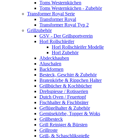
Toms Westernküchen
Toms Westernküchen - Zubehör
Transformer Royal Serie
Transformer Royal
Transformer Royal Typ 2
Grillzubehör
GSV - Der Grillsportverein
Horl Rollschleifer
Horl Rollschleifer Modelle
Horl Zubehör
Abdeckhauben
Aluschalen
Backformen
Besteck, Geschirr & Zubehör
Bratenkörbe & Rippchen Halter
Grillbücher & Kochbücher
Drehspiesse / Rotisserien
Dutch Oven / Feuertopf
Fischhalter & Fischbräter
Geflügelhalter & Zubehör
Gemüsekörbe, Topper & Woks
Grillbesteck
Grill Reiniger & Bürsten
Grillroste
Grill- & Schaschlikspieße