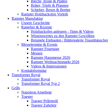
Bleche, Roste & Platten
Bräter, Töpfe & Pfannen
Schieber, Besen & Bretter
Ramster Holzbackofen Verleih
Ramster Manufaktur
Unsere Geschichte
Ratgeber & Rezepte
Holzbackofen anfeuern - Tipps & Videos
Wissenswertes zu den Ramster Gewölben
Beispiele Einbauten / Bildergalerie Traumhäusche
Messetermine & Events
Ramster Feuertage
Messen
Ramster Hausmesse 2026
Ramster Weihnachtsmarkt 2026
Videos & Impressionen
Kontaktformular
Transformer Royal
Transformer Royal
Transformer Royal Typ 2
Grills
Napoleon Angebote
Traeger
Traeger Pelletgrill
Traeger Zubehör