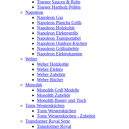
Traeger Saucen & Rubs
Traeger Hartholz Pellets
Napoleon
Napoleon Gas
Napoleon Plancha Grills
Napoleon Holzkohle
Napoleon Elektrogrills
Napoleon Transportabel
Napoleon Outdoor-Küchen
Napoleon Grillzubehör
Napoleon Elektrokamine
Weber
Weber Holzkohle
Weber Elektro
Weber Zubehör
Weber Bücher
Monolith
Monolith Grill Modelle
Monolith Zubehör
Monolith Buggy und Tisch
Toms Westernküchen
Toms Westernküchen
Toms Westernküchen - Zubehör
Transformer Royal Serie
Transformer Royal