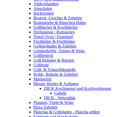
Abdeckhauben
Aluschalen
Backformen
Besteck, Geschirr & Zubehör
Bratenkörbe & Rippchen Halter
Grillbücher & Kochbücher
Drehspiesse / Rotisserien
Dutch Oven / Feuertopf
Fischhalter & Fischbräter
Geflügelhalter & Zubehör
Gemüsekörbe, Topper & Woks
Grillbesteck
Grill Reiniger & Bürsten
Grillroste
Grill- & Schaschlikspieße
Kohle, Briketts & Zubehör
Marinieren
Messer, Bretter & Auflagen
DICK Kochmesser und Kochwerkzeuge
Gabeln
DICK - Wetzstähle
Pfannen, Töpfe & Woks
Pizza Zubehör
Planchas & Grillplatten - Plancha grillen
Schürzen und Handschuhe