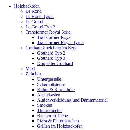
Holzbacköfen
Le Rond
Le Rond Typ 2
Le Grand
Le Grand Typ 2
Transformer Royal Serie
Transformer Royal
Transformer Royal Typ 2
Gotthard Speicherofen Serie
Gotthard Typ 2
Gotthard Typ 3
Doppelter Gotthard
Maxi
Zubehör
Untergestelle
Schamottsteine
Rohre & Kaminhüte
Aschekasten
Außenverkleidung und Dämmmaterial
Smoken
Thermometer
Backen ist Liebe
Pizza & Flammkuchen
Grillen im Holzbackofen