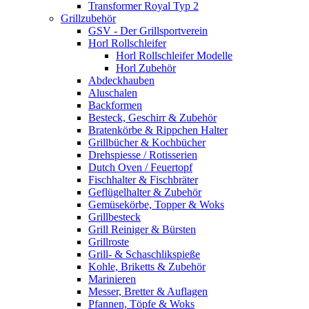
Transformer Royal Typ 2
Grillzubehör
GSV - Der Grillsportverein
Horl Rollschleifer
Horl Rollschleifer Modelle
Horl Zubehör
Abdeckhauben
Aluschalen
Backformen
Besteck, Geschirr & Zubehör
Bratenkörbe & Rippchen Halter
Grillbücher & Kochbücher
Drehspiesse / Rotisserien
Dutch Oven / Feuertopf
Fischhalter & Fischbräter
Geflügelhalter & Zubehör
Gemüsekörbe, Topper & Woks
Grillbesteck
Grill Reiniger & Bürsten
Grillroste
Grill- & Schaschlikspieße
Kohle, Briketts & Zubehör
Marinieren
Messer, Bretter & Auflagen
Pfannen, Töpfe & Woks