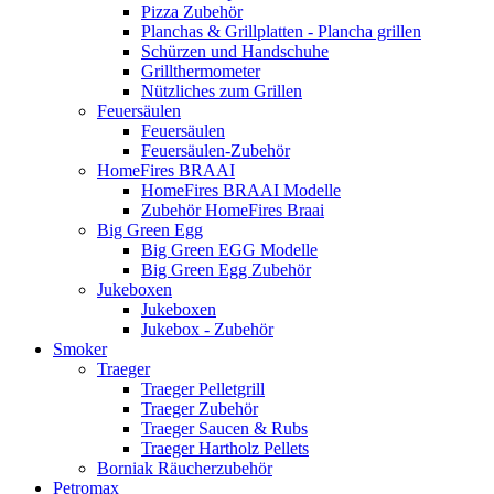
Pizza Zubehör
Planchas & Grillplatten - Plancha grillen
Schürzen und Handschuhe
Grillthermometer
Nützliches zum Grillen
Feuersäulen
Feuersäulen
Feuersäulen-Zubehör
HomeFires BRAAI
HomeFires BRAAI Modelle
Zubehör HomeFires Braai
Big Green Egg
Big Green EGG Modelle
Big Green Egg Zubehör
Jukeboxen
Jukeboxen
Jukebox - Zubehör
Smoker
Traeger
Traeger Pelletgrill
Traeger Zubehör
Traeger Saucen & Rubs
Traeger Hartholz Pellets
Borniak Räucherzubehör
Petromax