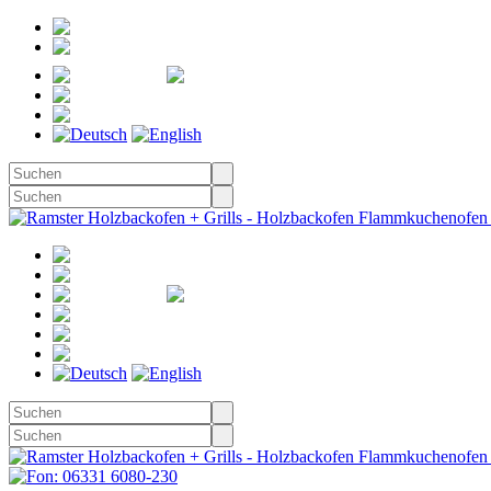
Registrieren
Anmelden
Merkzettel
Warenkorb
(0)
Kasse
Merkzettel
(0)