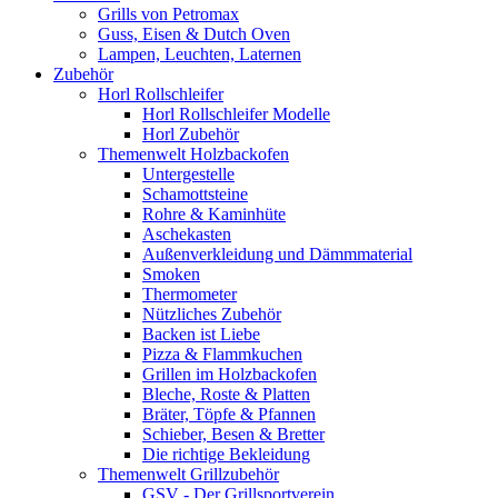
Grills von Petromax
Guss, Eisen & Dutch Oven
Lampen, Leuchten, Laternen
Zubehör
Horl Rollschleifer
Horl Rollschleifer Modelle
Horl Zubehör
Themenwelt Holzbackofen
Untergestelle
Schamottsteine
Rohre & Kaminhüte
Aschekasten
Außenverkleidung und Dämmmaterial
Smoken
Thermometer
Nützliches Zubehör
Backen ist Liebe
Pizza & Flammkuchen
Grillen im Holzbackofen
Bleche, Roste & Platten
Bräter, Töpfe & Pfannen
Schieber, Besen & Bretter
Die richtige Bekleidung
Themenwelt Grillzubehör
GSV - Der Grillsportverein