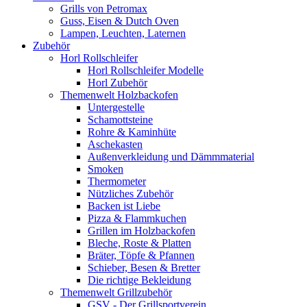
Grills von Petromax
Guss, Eisen & Dutch Oven
Lampen, Leuchten, Laternen
Zubehör
Horl Rollschleifer
Horl Rollschleifer Modelle
Horl Zubehör
Themenwelt Holzbackofen
Untergestelle
Schamottsteine
Rohre & Kaminhüte
Aschekasten
Außenverkleidung und Dämmmaterial
Smoken
Thermometer
Nützliches Zubehör
Backen ist Liebe
Pizza & Flammkuchen
Grillen im Holzbackofen
Bleche, Roste & Platten
Bräter, Töpfe & Pfannen
Schieber, Besen & Bretter
Die richtige Bekleidung
Themenwelt Grillzubehör
GSV - Der Grillsportverein