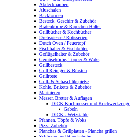
Abdeckhauben
Aluschalen
Backformen
Besteck, Geschirr & Zubehör
Bratenkörbe & Rippchen Halter
Grillbücher & Kochbücher
Drehspiesse / Rotisserien
Dutch Oven / Feuertopf
Fischhalter & Fischbräter
Geflügelhalter & Zubehör
Gemüsekörbe, Topper & Woks
Grillbesteck
Grill Reiniger & Bürsten
Grillroste
Grill- & Schaschlikspieße
Kohle, Briketts & Zubehör
Marinieren
Messer, Bretter & Auflagen
DICK Kochmesser und Kochwerkzeuge
Gabeln
DICK - Wetzstähle
Pfannen, Töpfe & Woks
Pizza Zubehör
Planchas & Grillplatten - Plancha grillen
Schürzen und Handschuhe