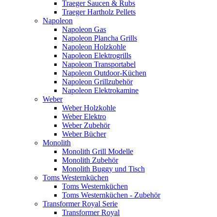
Traeger Saucen & Rubs
Traeger Hartholz Pellets
Napoleon
Napoleon Gas
Napoleon Plancha Grills
Napoleon Holzkohle
Napoleon Elektrogrills
Napoleon Transportabel
Napoleon Outdoor-Küchen
Napoleon Grillzubehör
Napoleon Elektrokamine
Weber
Weber Holzkohle
Weber Elektro
Weber Zubehör
Weber Bücher
Monolith
Monolith Grill Modelle
Monolith Zubehör
Monolith Buggy und Tisch
Toms Westernküchen
Toms Westernküchen
Toms Westernküchen - Zubehör
Transformer Royal Serie
Transformer Royal