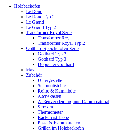
Holzbacköfen
Le Rond
Le Rond Typ 2
Le Grand
Le Grand Typ 2
Transformer Royal Serie
Transformer Royal
Transformer Royal Typ 2
Gotthard Speicherofen Serie
Gotthard Typ 2
Gotthard Typ 3
Doppelter Gotthard
Maxi
Zubehör
Untergestelle
Schamottsteine
Rohre & Kaminhüte
Aschekasten
Außenverkleidung und Dämmmaterial
Smoken
Thermometer
Backen ist Liebe
Pizza & Flammkuchen
Grillen im Holzbackofen