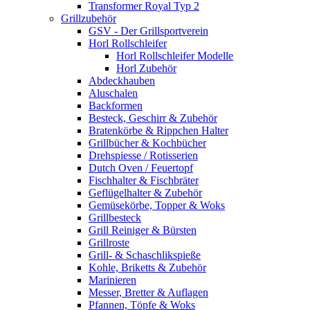
Transformer Royal Typ 2
Grillzubehör
GSV - Der Grillsportverein
Horl Rollschleifer
Horl Rollschleifer Modelle
Horl Zubehör
Abdeckhauben
Aluschalen
Backformen
Besteck, Geschirr & Zubehör
Bratenkörbe & Rippchen Halter
Grillbücher & Kochbücher
Drehspiesse / Rotisserien
Dutch Oven / Feuertopf
Fischhalter & Fischbräter
Geflügelhalter & Zubehör
Gemüsekörbe, Topper & Woks
Grillbesteck
Grill Reiniger & Bürsten
Grillroste
Grill- & Schaschlikspieße
Kohle, Briketts & Zubehör
Marinieren
Messer, Bretter & Auflagen
Pfannen, Töpfe & Woks