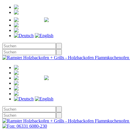
Registrieren
Anmelden
Merkzettel
Warenkorb
(0)
Kasse
Merkzettel
(0)