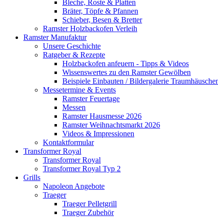
Bleche, Roste & Platten
Bräter, Töpfe & Pfannen
Schieber, Besen & Bretter
Ramster Holzbackofen Verleih
Ramster Manufaktur
Unsere Geschichte
Ratgeber & Rezepte
Holzbackofen anfeuern - Tipps & Videos
Wissenswertes zu den Ramster Gewölben
Beispiele Einbauten / Bildergalerie Traumhäusche
Messetermine & Events
Ramster Feuertage
Messen
Ramster Hausmesse 2026
Ramster Weihnachtsmarkt 2026
Videos & Impressionen
Kontaktformular
Transformer Royal
Transformer Royal
Transformer Royal Typ 2
Grills
Napoleon Angebote
Traeger
Traeger Pelletgrill
Traeger Zubehör