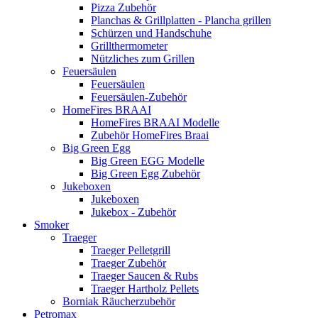
Pizza Zubehör
Planchas & Grillplatten - Plancha grillen
Schürzen und Handschuhe
Grillthermometer
Nützliches zum Grillen
Feuersäulen
Feuersäulen
Feuersäulen-Zubehör
HomeFires BRAAI
HomeFires BRAAI Modelle
Zubehör HomeFires Braai
Big Green Egg
Big Green EGG Modelle
Big Green Egg Zubehör
Jukeboxen
Jukeboxen
Jukebox - Zubehör
Smoker
Traeger
Traeger Pelletgrill
Traeger Zubehör
Traeger Saucen & Rubs
Traeger Hartholz Pellets
Borniak Räucherzubehör
Petromax