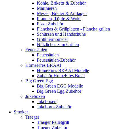
Kohle, Briketts & Zubehör
Marinieren
Messer, Bretter & Auflagen
Pfannen, Töpfe & Woks
Pizza Zubehör
Planchas & Grillplatten - Plancha grillen
Schürzen und Handschuhe
Grillthermometer
Nützliches zum Grillen
Feuersäulen
Feuersäulen
Feuersäulen-Zubehör
HomeFires BRAAI
HomeFires BRAAI Modelle
Zubehör HomeFires Braai
Big Green Egg
Big Green EGG Modelle
Big Green Egg Zubehör
Jukeboxen
Jukeboxen
Jukebox - Zubehör
Smoker
Traeger
Traeger Pelletgrill
Traeger Zubehör