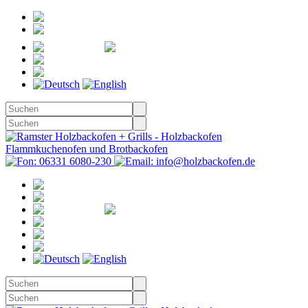
Registrieren
Anmelden
Merkzettel
Warenkorb
(0)
Kasse
Merkzettel
(0)