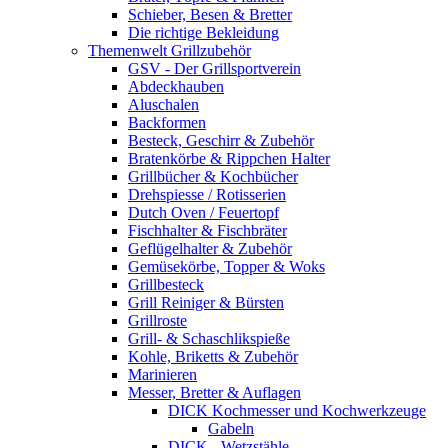
Schieber, Besen & Bretter
Die richtige Bekleidung
Themenwelt Grillzubehör
GSV - Der Grillsportverein
Abdeckhauben
Aluschalen
Backformen
Besteck, Geschirr & Zubehör
Bratenkörbe & Rippchen Halter
Grillbücher & Kochbücher
Drehspiesse / Rotisserien
Dutch Oven / Feuertopf
Fischhalter & Fischbräter
Geflügelhalter & Zubehör
Gemüsekörbe, Topper & Woks
Grillbesteck
Grill Reiniger & Bürsten
Grillroste
Grill- & Schaschlikspieße
Kohle, Briketts & Zubehör
Marinieren
Messer, Bretter & Auflagen
DICK Kochmesser und Kochwerkzeuge
Gabeln
DICK - Wetzstähle