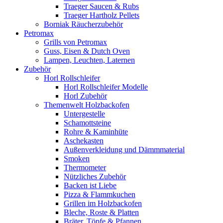
Traeger Saucen & Rubs
Traeger Hartholz Pellets
Borniak Räucherzubehör
Petromax
Grills von Petromax
Guss, Eisen & Dutch Oven
Lampen, Leuchten, Laternen
Zubehör
Horl Rollschleifer
Horl Rollschleifer Modelle
Horl Zubehör
Themenwelt Holzbackofen
Untergestelle
Schamottsteine
Rohre & Kaminhüte
Aschekasten
Außenverkleidung und Dämmmaterial
Smoken
Thermometer
Nützliches Zubehör
Backen ist Liebe
Pizza & Flammkuchen
Grillen im Holzbackofen
Bleche, Roste & Platten
Bräter, Töpfe & Pfannen