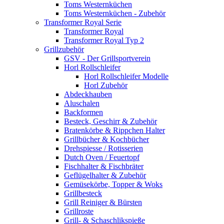
Toms Westernküchen
Toms Westernküchen - Zubehör
Transformer Royal Serie
Transformer Royal
Transformer Royal Typ 2
Grillzubehör
GSV - Der Grillsportverein
Horl Rollschleifer
Horl Rollschleifer Modelle
Horl Zubehör
Abdeckhauben
Aluschalen
Backformen
Besteck, Geschirr & Zubehör
Bratenkörbe & Rippchen Halter
Grillbücher & Kochbücher
Drehspiesse / Rotisserien
Dutch Oven / Feuertopf
Fischhalter & Fischbräter
Geflügelhalter & Zubehör
Gemüsekörbe, Topper & Woks
Grillbesteck
Grill Reiniger & Bürsten
Grillroste
Grill- & Schaschlikspieße