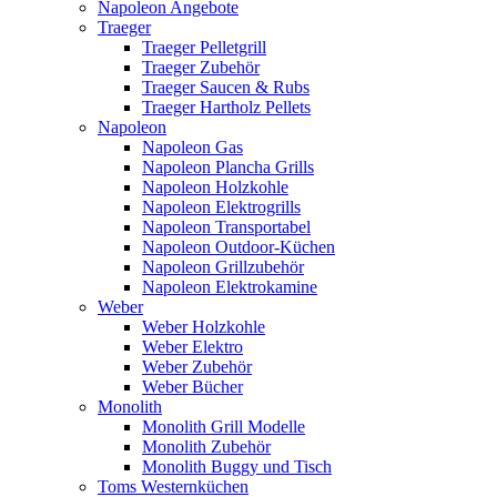
Napoleon Angebote
Traeger
Traeger Pelletgrill
Traeger Zubehör
Traeger Saucen & Rubs
Traeger Hartholz Pellets
Napoleon
Napoleon Gas
Napoleon Plancha Grills
Napoleon Holzkohle
Napoleon Elektrogrills
Napoleon Transportabel
Napoleon Outdoor-Küchen
Napoleon Grillzubehör
Napoleon Elektrokamine
Weber
Weber Holzkohle
Weber Elektro
Weber Zubehör
Weber Bücher
Monolith
Monolith Grill Modelle
Monolith Zubehör
Monolith Buggy und Tisch
Toms Westernküchen