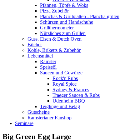
Pfannen, Töpfe & Woks
Pizza Zubehör
Planchas & Grillplatten - Plancha grillen
Schürzen und Handschuhe
Grillthermometer
Nützliches zum Grillen
Guss, Eisen & Dutch Oven
Bücher
Kohle, Briketts & Zubehör
Lebensmittel
Ramster
Speiseöl
Saucen und Gewürze
Rock'n'Rubs
Royal Spice
Sydney & Frances
Traeger Saucen & Rubs
Udenheim BBQ
Teiglinge und Belag
Gutscheine
Ramsterianer Fanshop
Seminare
Big Green Egg Large