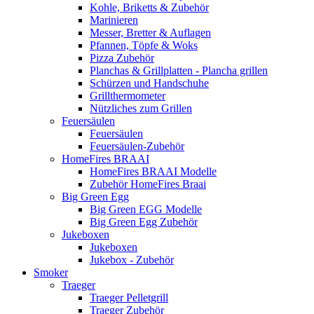
Kohle, Briketts & Zubehör
Marinieren
Messer, Bretter & Auflagen
Pfannen, Töpfe & Woks
Pizza Zubehör
Planchas & Grillplatten - Plancha grillen
Schürzen und Handschuhe
Grillthermometer
Nützliches zum Grillen
Feuersäulen
Feuersäulen
Feuersäulen-Zubehör
HomeFires BRAAI
HomeFires BRAAI Modelle
Zubehör HomeFires Braai
Big Green Egg
Big Green EGG Modelle
Big Green Egg Zubehör
Jukeboxen
Jukeboxen
Jukebox - Zubehör
Smoker
Traeger
Traeger Pelletgrill
Traeger Zubehör