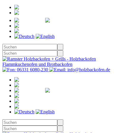
Registrieren
Anmelden
Merkzettel
Warenkorb
(0)
Kasse
Merkzettel
(0)