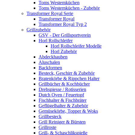
Toms Westernküchen
Toms Westernküchen - Zubehör
Transformer Royal Serie
Transformer Royal
Transformer Royal Typ 2
Grillzubehör
GSV - Der Grillsportverein
Horl Rollschleifer
Horl Rollschleifer Modelle
Horl Zubehör
Abdeckhauben
Aluschalen
Backformen
Besteck, Geschirr & Zubehör
Bratenkörbe & Rippchen Halter
Grillbücher & Kochbücher
Drehspiesse / Rotisserien
Dutch Oven / Feuertopf
Fischhalter & Fischbräter
Geflügelhalter & Zubehör
Gemüsekörbe, Topper & Woks
Grillbesteck
Grill Reiniger & Bürsten
Grillroste
Grill- & Schaschlikspieße