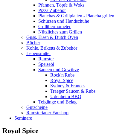
Pfannen, Töpfe & Woks
Pizza Zubehör
Planchas & Grillplatten - Plancha grillen
Schürzen und Handschuhe
Grillthermometer
Nützliches zum Grillen
Guss, Eisen & Dutch Oven
Bücher
Kohle, Briketts & Zubehör
Lebensmittel
Ramster
Speiseöl
Saucen und Gewürze
Rock'n'Rubs
Royal Spice
Sydney & Frances
Traeger Saucen & Rubs
Udenheim BBQ
Teiglinge und Belag
Gutscheine
Ramsterianer Fanshop
Seminare
Royal Spice