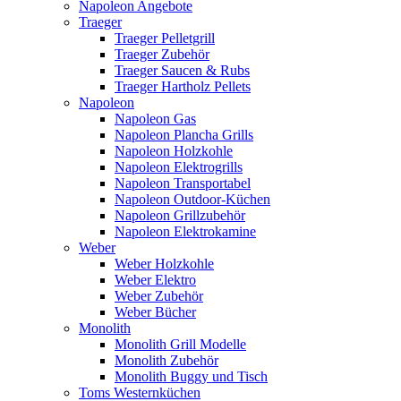
Napoleon Angebote
Traeger
Traeger Pelletgrill
Traeger Zubehör
Traeger Saucen & Rubs
Traeger Hartholz Pellets
Napoleon
Napoleon Gas
Napoleon Plancha Grills
Napoleon Holzkohle
Napoleon Elektrogrills
Napoleon Transportabel
Napoleon Outdoor-Küchen
Napoleon Grillzubehör
Napoleon Elektrokamine
Weber
Weber Holzkohle
Weber Elektro
Weber Zubehör
Weber Bücher
Monolith
Monolith Grill Modelle
Monolith Zubehör
Monolith Buggy und Tisch
Toms Westernküchen