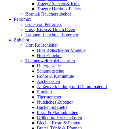
Traeger Saucen & Rubs
Traeger Hartholz Pellets
Borniak Räucherzubehör
Petromax
Grills von Petromax
Guss, Eisen & Dutch Oven
Lampen, Leuchten, Laternen
Zubehör
Horl Rollschleifer
Horl Rollschleifer Modelle
Horl Zubehör
Themenwelt Holzbackofen
Untergestelle
Schamottsteine
Rohre & Kaminhüte
Aschekasten
Außenverkleidung und Dämmmaterial
Smoken
Thermometer
Nützliches Zubehör
Backen ist Liebe
Pizza & Flammkuchen
Grillen im Holzbackofen
Bleche, Roste & Platten
Bräter, Töpfe & Pfannen