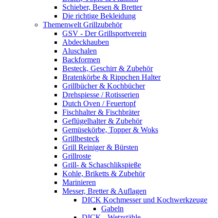
Schieber, Besen & Bretter
Die richtige Bekleidung
Themenwelt Grillzubehör
GSV - Der Grillsportverein
Abdeckhauben
Aluschalen
Backformen
Besteck, Geschirr & Zubehör
Bratenkörbe & Rippchen Halter
Grillbücher & Kochbücher
Drehspiesse / Rotisserien
Dutch Oven / Feuertopf
Fischhalter & Fischbräter
Geflügelhalter & Zubehör
Gemüsekörbe, Topper & Woks
Grillbesteck
Grill Reiniger & Bürsten
Grillroste
Grill- & Schaschlikspieße
Kohle, Briketts & Zubehör
Marinieren
Messer, Bretter & Auflagen
DICK Kochmesser und Kochwerkzeuge
Gabeln
DICK - Wetzstähle