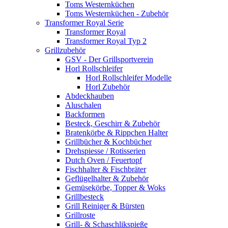
Toms Westernküchen
Toms Westernküchen - Zubehör
Transformer Royal Serie
Transformer Royal
Transformer Royal Typ 2
Grillzubehör
GSV - Der Grillsportverein
Horl Rollschleifer
Horl Rollschleifer Modelle
Horl Zubehör
Abdeckhauben
Aluschalen
Backformen
Besteck, Geschirr & Zubehör
Bratenkörbe & Rippchen Halter
Grillbücher & Kochbücher
Drehspiesse / Rotisserien
Dutch Oven / Feuertopf
Fischhalter & Fischbräter
Geflügelhalter & Zubehör
Gemüsekörbe, Topper & Woks
Grillbesteck
Grill Reiniger & Bürsten
Grillroste
Grill- & Schaschlikspieße