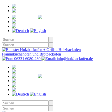
Registrieren
Anmelden
Merkzettel
Warenkorb
(0)
Kasse
Merkzettel
(0)