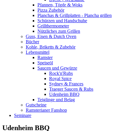
Pfannen, Töpfe & Woks
Pizza Zubehör
Planchas & Grillplatten - Plancha grillen
Schürzen und Handschuhe
Grillthermometer
Nützliches zum Grillen
Guss, Eisen & Dutch Oven
Bücher
Kohle, Briketts & Zubehör
Lebensmittel
Ramster
Speiseöl
Saucen und Gewürze
Rock'n'Rubs
Royal Spice
Sydney & Frances
Traeger Saucen & Rubs
Udenheim BBQ
Teiglinge und Belag
Gutscheine
Ramsterianer Fanshop
Seminare
Udenheim BBQ