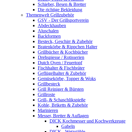
Schieber, Besen & Bretter
Die richtige Bekleidung
Themenwelt Grillzubehör
GSV - Der Grillsportverein
Abdeckhauben
Aluschalen
Backformen
Besteck, Geschirr & Zubehör
Bratenkörbe & Rippchen Halter
Grillbücher & Kochbücher
Drehspiesse / Rotisserien
Dutch Oven / Feuertopf
Fischhalter & Fischbräter
Geflügelhalter & Zubehör
Gemüsekörbe, Topper & Woks
Grillbesteck
Grill Reiniger & Bürsten
Grillroste
Grill- & Schaschlikspieße
Kohle, Briketts & Zubehör
Marinieren
Messer, Bretter & Auflagen
DICK Kochmesser und Kochwerkzeuge
Gabeln
DICK - Wetzstähle