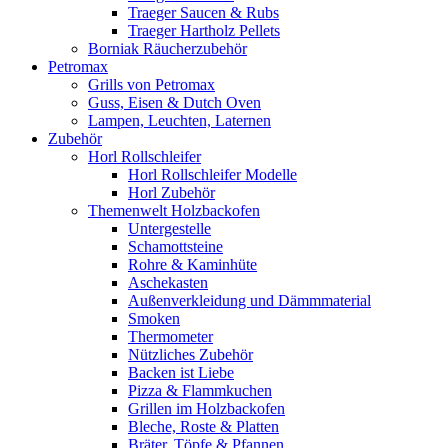
Traeger Saucen & Rubs
Traeger Hartholz Pellets
Borniak Räucherzubehör
Petromax
Grills von Petromax
Guss, Eisen & Dutch Oven
Lampen, Leuchten, Laternen
Zubehör
Horl Rollschleifer
Horl Rollschleifer Modelle
Horl Zubehör
Themenwelt Holzbackofen
Untergestelle
Schamottsteine
Rohre & Kaminhüte
Aschekasten
Außenverkleidung und Dämmmaterial
Smoken
Thermometer
Nützliches Zubehör
Backen ist Liebe
Pizza & Flammkuchen
Grillen im Holzbackofen
Bleche, Roste & Platten
Bräter, Töpfe & Pfannen