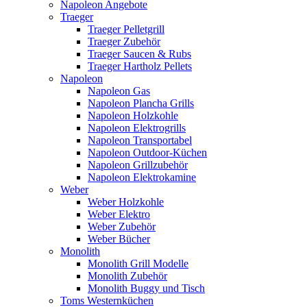
Napoleon Angebote
Traeger
Traeger Pelletgrill
Traeger Zubehör
Traeger Saucen & Rubs
Traeger Hartholz Pellets
Napoleon
Napoleon Gas
Napoleon Plancha Grills
Napoleon Holzkohle
Napoleon Elektrogrills
Napoleon Transportabel
Napoleon Outdoor-Küchen
Napoleon Grillzubehör
Napoleon Elektrokamine
Weber
Weber Holzkohle
Weber Elektro
Weber Zubehör
Weber Bücher
Monolith
Monolith Grill Modelle
Monolith Zubehör
Monolith Buggy und Tisch
Toms Westernküchen