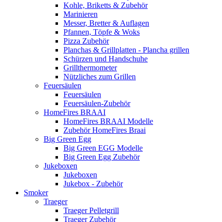
Kohle, Briketts & Zubehör
Marinieren
Messer, Bretter & Auflagen
Pfannen, Töpfe & Woks
Pizza Zubehör
Planchas & Grillplatten - Plancha grillen
Schürzen und Handschuhe
Grillthermometer
Nützliches zum Grillen
Feuersäulen
Feuersäulen
Feuersäulen-Zubehör
HomeFires BRAAI
HomeFires BRAAI Modelle
Zubehör HomeFires Braai
Big Green Egg
Big Green EGG Modelle
Big Green Egg Zubehör
Jukeboxen
Jukeboxen
Jukebox - Zubehör
Smoker
Traeger
Traeger Pelletgrill
Traeger Zubehör